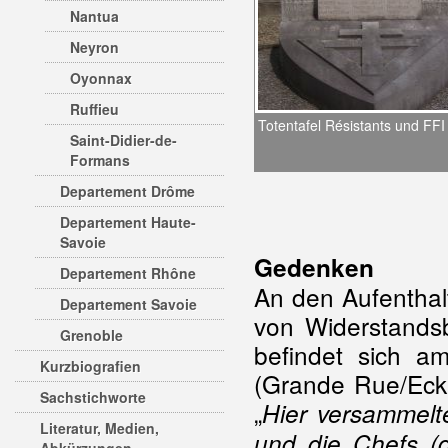
Nantua
Neyron
Oyonnax
Ruffieu
Totentafel Résistants und FFI
Saint-Didier-de-
Formans
Departement Drôme
Departement Haute-
Savoie
Gedenken
Departement Rhône
An den Aufentha
Departement Savoie
von Widerstandsb
Grenoble
befindet sich 
Kurzbiografien
(Grande Rue/Ecke 
Sachstichworte
„
Hier versammelt
Literatur, Medien,
und die Chefs (