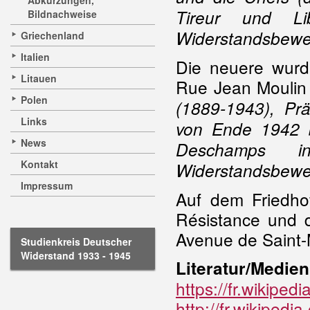
Abkürzungen,
Tireur und Li
Bildnachweise
Widerstandsbewe
Griechenland
Italien
Die neuere wur
Litauen
Rue Jean Moulin a
Polen
(1889-1943), Pr
Links
von Ende 1942 b
News
Deschamps i
Kontakt
Widerstandsbewe
Impressum
Auf dem Friedhof
Résistance und d
Avenue de Saint-M
Studienkreis Deutscher
Widerstand 1933 - 1945
Literatur/Medien
https://fr.wikipe
http://fr.wikipedia