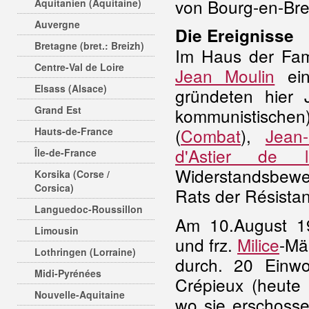
von Bourg-en-Br
Aquitanien (Aquitaine)
Auvergne
Die Ereignisse
Bretagne (bret.: Breizh)
Im Haus der Fam
Centre-Val de Loire
Jean Moulin
ein
Elsass (Alsace)
gründeten hier 
Grand Est
kommunistisch
(
Combat
),
Jean-
Hauts-de-France
d'Astier de l
Île-de-France
Widerstandsbew
Korsika (Corse /
Corsica)
Rats der Résistan
Languedoc-Roussillon
Am 10.August 1
Limousin
und frz.
Milice
-Män
Lothringen (Lorraine)
durch. 20 Einw
Midi-Pyrénées
Crépieux (heute 
Nouvelle-Aquitaine
wo sie erschosse