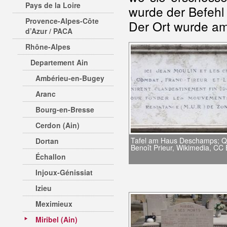
Pays de la Loire
wurde der Befehl 
Provence-Alpes-Côte
Der Ort wurde a
d’Azur / PACA
Rhône-Alpes
Departement Ain
Ambérieu-en-Bugey
Aranc
Bourg-en-Bresse
Cerdon (Ain)
Tafel am Haus Deschamps; Qu
Dortan
Benoît Prieur, Wikimedia, CC
Échallon
Injoux-Génissiat
Izieu
Meximieux
Miribel (Ain)