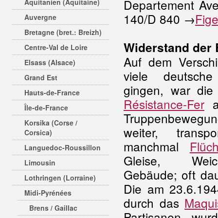
Departement Avey
Aquitanien (Aquitaine)
140/D 840 →
Fig
Auvergne
Bretagne (bret.: Breizh)
Widerstand der
Centre-Val de Loire
Auf dem Verschi
Elsass (Alsace)
viele deutsche
Grand Est
gingen, war die
Hauts-de-France
Résistance-Fer
ak
Île-de-France
Truppenbewegu
Korsika (Corse /
weiter, transp
Corsica)
manchmal
Flüch
Languedoc-Roussillon
Gleise, Weic
Limousin
Gebäude; oft da
Lothringen (Lorraine)
Die am 23.6.194
Midi-Pyrénées
durch das
Maqui
Brens / Gaillac
Partisanen wu