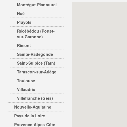
Montégut-Plantaurel
Noé
Prayols
Récébédou (Portet-
sur-Garonne)
Rimont
Sainte-Radegonde
Saint-Sulpice (Tarn)
Tarascon-sur-Ariège
Toulouse
Villaudric
Villefranche (Gers)
Nouvelle-Aquitaine
Pays de la Loire
Provence-Alpes-Côte