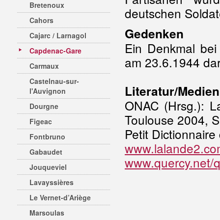
Bretenoux
deutschen Soldat
Cahors
Gedenken
Cajarc / Larnagol
Ein Denkmal bei 
Capdenac-Gare
am 23.6.1944 dar u
Carmaux
Castelnau-sur-
Literatur/Medien
l'Auvignon
ONAC (Hrsg.): La
Dourgne
Toulouse 2004, S
Figeac
Petit Dictionnaire
Fontbruno
www.lalande2.com
Gabaudet
www.quercy.net/qh
Jouqueviel
Lavayssières
Le Vernet-d’Ariège
Marsoulas