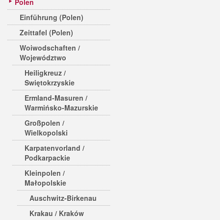
Polen
Einführung (Polen)
Zeittafel (Polen)
Woiwodschaften /
Województwo
Heiligkreuz /
Swiętokrzyskie
Ermland-Masuren /
Warmińsko-Mazurskie
Großpolen /
Wielkopolski
Karpatenvorland /
Podkarpackie
Kleinpolen /
Małopolskie
Auschwitz-Birkenau
Krakau / Kraków