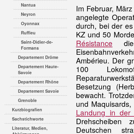
Nantua
Im Februar, März
Neyron
angelegte Opera
Oyonnax
durch, bei der e
KZ und 50 Morde 
Ruffieu
Résistance
die 
Saint-Didier-de-
Formans
Eisenbahnverkehr
Departement Drôme
Ambérieu. Der gr
Departement Haute-
100 Lokomot
Savoie
Reparaturwerk
Departement Rhône
Besetzung (Her
Departement Savoie
bewacht. Trotzd
Grenoble
und Maquisards, 
Kurzbiografien
Landung in der
Sachstichworte
Drehscheiben 
Deutschen stra
Literatur, Medien,