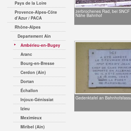
Pays de la Loire
zerbrochenes Rad, bei SNCF
Provence-Alpes-Côte
Nähe Bahnhof
d’Azur / PACA
Rhône-Alpes
Departement Ain
Ambérieu-en-Bugey
Aranc
Bourg-en-Bresse
Cerdon (Ain)
Dortan
Échallon
Gedenktafel an Bahnhofsfass
Injoux-Génissiat
Izieu
Meximieux
Miribel (Ain)