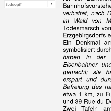
Bahnhofsvorstehe
verhaftet, nach 
im Wald von Ma
Todesmarsch vom 
Erzgebirgsdorfs 
Ein Denkmal am
symbolisiert durc
haben in der 
Eisenbahner un
gemacht; sie h
erspart und dur
Befreiung des n
etwa 1 km, zu F
und 39 Rue du Dé
Zwei Tafeln a