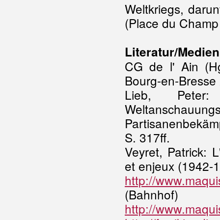
Weltkriegs, daru
(Place du Champ 
Literatur/Medien
CG de l' Ain (H
Bourg-en-Bresse 
Lieb, Peter
Weltanscha
Partisanenbekäm
S. 317ff.
Veyret, Patrick: 
et enjeux (1942-
http://www.maquis
(Bahnhof)
http://www.maquis