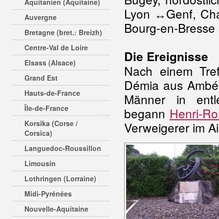
Aquitanien (Aquitaine)
Lyon ↔Genf, Cha
Auvergne
Bourg-en-Bresse 
Bretagne (bret.: Breizh)
Centre-Val de Loire
Die Ereignisse
Elsass (Alsace)
Nach einem Tref
Grand Est
Démia aus Ambéri
Hauts-de-France
Männer in entl
Île-de-France
begann
Henri-Ro
Korsika (Corse /
Verweigerer im Ai
Corsica)
Languedoc-Roussillon
Limousin
Lothringen (Lorraine)
Midi-Pyrénées
Nouvelle-Aquitaine