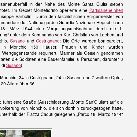
anenüberfall in der Nähe des Monte Santa Giulia sieben
ötet. Im Gebiet Montefiorino operierte eine
Partisaneneinheit
seppe Barbolini. Durch den faschistischen Bürgermeister von
ommandeur der Nationalgarde (Guardia Nazionale Repubblicana
am 18. März 1944 eine Vergeltungsmaßnahme durch die 1.
öring“ unter dem Kommando von Kurt Christian von Loeben und
chio,
Susano
und
Costrignano
: Die Orte wurden bombardiert,
ne in Monchio 150 Häuser. Frauen und Kinder wurden
d Wertgegenstände requiriert, Männer als Geiseln genommen
teten die Soldaten eine Bauernfamilie: 6 Personen, darunter 3
a di
Susano
).
n Monchio, 34 in Costrignano, 24 in Susano und 7 weitere Opfer,
20 Ältere über 66.
 führt eine Straße (Ausschilderung „Monte San’Giulia“) auf die
ölkerung von Monchio, die sich dorthin zurückgezogen hatte,
 unterhalb der Piazza Caduti gelegenen „Parco 18. Marzo 1944“