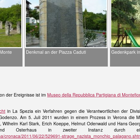
 Monte
Denkmal an der Piazza Caduti
Gedenkpark i
on der Ereignisse ist im
Museo della Repubblica Partigiana di Montefio
cht
in La Spezia ein Verfahren gegen die Verantwortlichen der Div
denzo. Am 5. Juli 2011 wurden in einem Prozess in Verona die Mit
, Wilhelm Karl Stark, Erich Koeppe, Helmut Odenwald und Hans Georg K
nd Osterhaus in zweiter Instanz durch ein 
dena/cronaca/2011/06/22/529691-strage_nazista_monchio_palagano.sht