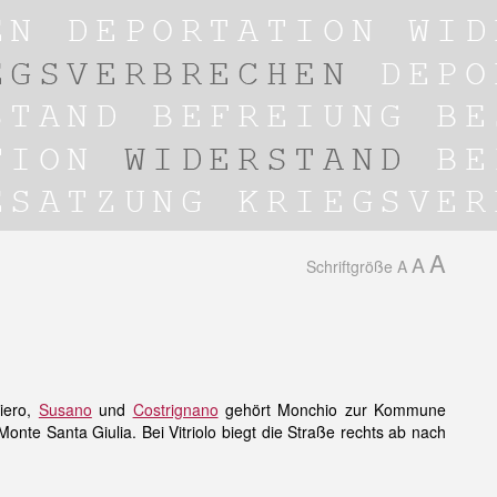
A
A
Schriftgröße
A
iero,
Susano
und
Costrignano
gehört Monchio zur Kommune
onte Santa Giulia. Bei Vitriolo biegt die Straße rechts ab nach