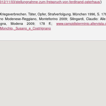
2012/11/03/stellungnahme-zum-freispruch-von-ferdinand-osterhaus/
)
Kriegsverbrechen. Täter, Opfer, Strafverfolgung. München 1996, S. 178,
ino Modenese-Reggiano, Montefiorino 2009; Silingardi, Claudio: All
omagna, Modena 2009; 178 ff.;
www.campidisterminio.altervista.
_di_Monchio,_Susano_e_Costrignano