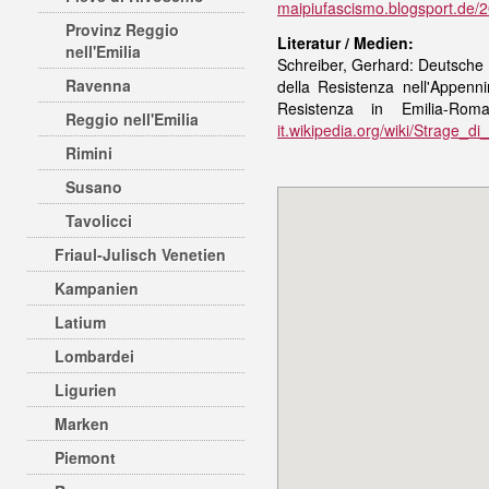
maipiufascismo.blogsport.de/
Provinz Reggio
Literatur / Medien:
nell'Emilia
Schreiber, Gerhard: Deutsche 
Ravenna
della Resistenza nell'Appenn
Resistenza in Emilia-R
Reggio nell'Emilia
it.wikipedia.org/wiki/Strage
Rimini
Susano
Tavolicci
Friaul-Julisch Venetien
Kampanien
Latium
Lombardei
Ligurien
Marken
Piemont