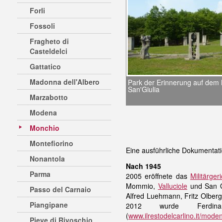
Forli
Fossoli
Fragheto di
Casteldelci
Gattatico
Madonna dell'Albero
Park der Erinnerung auf dem
San'Giulia
Marzabotto
Modena
Monchio
Montefiorino
Eine ausführliche Dokumentati
Nonantola
Nach 1945
Parma
2005 eröffnete das
Militärgeri
Mommio,
Valluciole
und San Go
Passo del Carnaio
Alfred Luehmann, Fritz Olberg
Piangipane
2012 wurde Ferdina
(
www.ilrestodelcarlino.it/mo
Pieve di Rivoschio