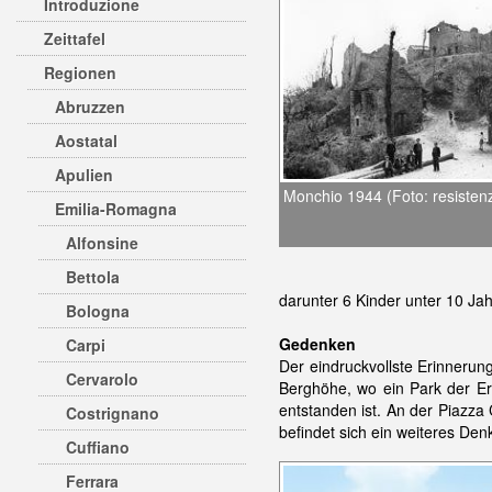
Introduzione
Zeittafel
Regionen
Abruzzen
Aostatal
Apulien
Monchio 1944 (Foto: resisten
Emilia-Romagna
Alfonsine
Bettola
darunter 6 Kinder unter 10 Ja
Bologna
Gedenken
Carpi
Der eindruckvollste Erinnerun
Cervarolo
Berghöhe, wo ein Park der Er
entstanden ist. An der Piazz
Costrignano
befindet sich ein weiteres Den
Cuffiano
Ferrara