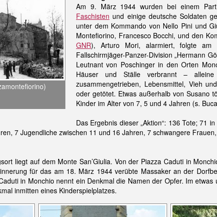
Am 9. März 1944 wurden bei einem Partis
Faschisten
und einige deutsche Soldaten get
unter dem Kommando von Nello Pini und Giu
Montefiorino, Francesco Bocchi, und den K
GNR
), Arturo Mori, alarmiert, folgte 
Fallschirmjäger-Panzer-Division „Hermann G
Leutnant von Poschinger in den Orten Mon
Häuser und Ställe verbrannt – allei
zusammengetrieben, Lebensmittel, Vieh un
zamontefiorino)
oder getötet. Etwas außerhalb von Susano tö
Kinder im Alter von 7, 5 und 4 Jahren (s. Buc
Das Ergebnis dieser „Aktion“: 136 Tote; 71 i
hren, 7 Jugendliche zwischen 11 und 16 Jahren, 7 schwangere Frauen, 
gsort liegt auf dem Monte San’Giulia. Von der Piazza Caduti in Monchio
innerung für das am 18. März 1944 verübte Massaker an der Dorfbev
a Caduti in Monchio nennt ein Denkmal die Namen der Opfer. Im etwas
kmal inmitten eines Kinderspielplatzes.