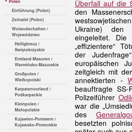
Überfall auf die
Polen
den Massenersc
Einführung (Polen)
westsowjetische
Zeittafel (Polen)
Ukraine) den 
Woiwodschaften /
Województwo
eingeleitet. Di
Heiligkreuz /
„effizientere“ T
Swiętokrzyskie
der Judenfrage
Ermland-Masuren /
europäischen Ju
Warmińsko-Mazurskie
zeitgleich mit d
Großpolen /
annektierten -
W
Wielkopolski
beauftragte SS-
Karpatenvorland /
Podkarpackie
Polizeiführer
Odi
war die „Umsied
Kleinpolen /
Małopolskie
des
Generalgo
Kujawien-Pommern /
besetzten polni
Kujawsko-Pomorskie
später auch aus 