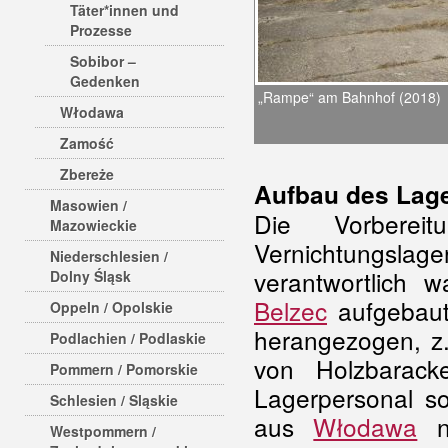
Täter*innen und
Prozesse
Sobibor –
Gedenken
„Rampe“ am Bahnhof (2018)
Włodawa
Zamość
Zbereże
Aufbau des Lag
Masowien /
Die Vorbere
Mazowieckie
Vernichtungslag
Niederschlesien /
verantwortlich 
Dolny Śląsk
Belzec
aufgebaut 
Oppeln / Opolskie
herangezogen, z
Podlachien / Podlaskie
von Holzbarac
Pommern / Pomorskie
Lagerpersonal s
Schlesien / Sląskie
aus
Włodawa
na
Westpommern /