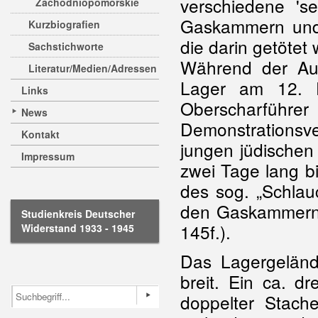
verschiedene 'se
Zachodniopomorskie
Gaskammern und 
Kurzbiografien
die darin getötet
Sachstichworte
Während der Auf
Literatur/Medien/Adressen
Lager am 12. 
Links
Oberschar
News
Demonstrationsv
Kontakt
jungen jüdische
Impressum
zwei Tage lang b
des sog. „Schlau
den Gaskammern fü
Studienkreis Deutscher
145f.).
Widerstand 1933 - 1945
Das Lagergelän
breit. Ein ca. d
doppelter Stache