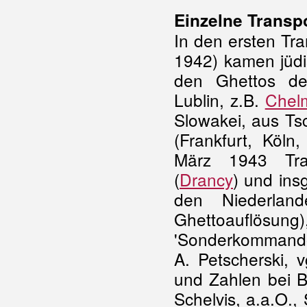
Einzelne Transp
In den ersten Tr
1942) kamen jüd
den Ghettos de
Lublin, z.B.
Chel
Slowakei, aus Ts
(Frankfurt, Köln
März 1943 Tra
(
Drancy
) und in
den Niederlan
Ghettoauflö
'Sonderkommandos
A. Petscherski, 
und Zahlen bei Bla
Schelvis, a.a.O.,