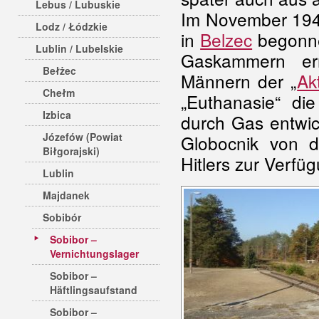
Lebus / Lubuskie
Im November 194
Lodz / Łódzkie
in
Belzec
begonne
Lublin / Lubelskie
Gaskammern er
Bełżec
Männern der „
Ak
Chełm
„Euthanasie“ d
Izbica
durch Gas entwic
Józefów (Powiat
Globocnik von de
Biłgorajski)
Hitlers zur Verfü
Lublin
Majdanek
Sobibór
Sobibor –
Vernichtungslager
Sobibor –
Häftlingsaufstand
Sobibor –