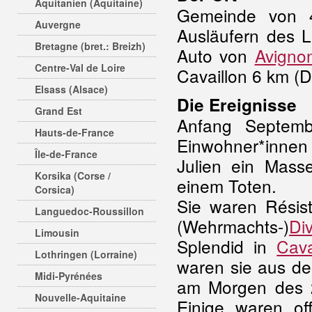
Aquitanien (Aquitaine)
Gemeinde von 
Auvergne
Ausläufern des 
Bretagne (bret.: Breizh)
Auto von
Avigno
Centre-Val de Loire
Cavaillon 6 km (D
Elsass (Alsace)
Die Ereignisse
Grand Est
Anfang Septem
Hauts-de-France
Einwohner*innen
Île-de-France
Julien ein Mass
Korsika (Corse /
einem Toten.
Corsica)
Sie waren Résist
Languedoc-Roussillon
(Wehrmachts-)
Di
Limousin
Splendid in
Cava
Lothringen (Lorraine)
waren sie aus d
Midi-Pyrénées
am Morgen des 2
Nouvelle-Aquitaine
Einige waren o