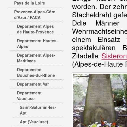
Pays de la Loire
worden. Der zeh
Provence-Alpes-Côte
Stacheldraht gef
d’Azur / PACA
Ddie Männer d
Departement Alpes
Wehrmachtseinhei
de Haute-Provence
einem Einsatz
Departement Hautes-
spektakulären 
Alpes
Zitadelle
Sistero
Departement Alpes-
Maritimes
(Alpes-de-Haute 
Departement
Bouches-du-Rhône
Departement Var
Departement
Vaucluse
Saint-Saturnin-lès-
Apt
Apt (Vaucluse)