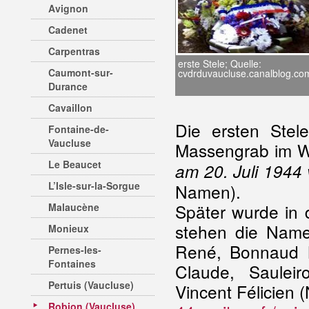
Avignon
Cadenet
Carpentras
erste Stele; Quelle:
Caumont-sur-
cvdrduvaucluse.canalblog.co
Durance
Cavaillon
Die ersten Ste
Fontaine-de-
Vaucluse
Massengrab im Wäl
Le Beaucet
am 20. Juli 1944
L’Isle-sur-la-Sorgue
Namen).
Später wurde in 
Malaucène
stehen die Namen
Monieux
René, Bonnaud M
Pernes-les-
Fontaines
Claude, Sauleir
Pertuis (Vaucluse)
Vincent Félicien 
Robion (Vaucluse)