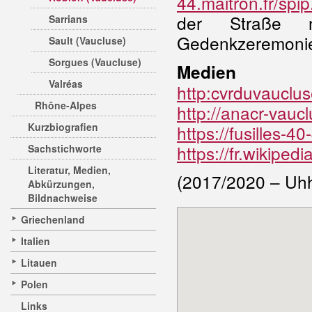
44.maitron.fr/spi
der Straße n
Sarrians
Gedenkzeremonien
Sault (Vaucluse)
Sorgues (Vaucluse)
Medien
Valréas
http:cvrduvauclu
Rhône-Alpes
http://anacr-vauc
Kurzbiografien
https://fusilles-4
https://fr.wikiped
Sachstichworte
Literatur, Medien,
(2017/2020 – Uh
Abkürzungen,
Bildnachweise
Griechenland
Italien
Litauen
Polen
Links