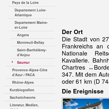
Pays de la Loire
Departement Loire-
Atlantique
Departement Maine-
et-Loire
Der Ort
Angers
Die Stadt von 27
Montreuil-Bellay
Frankreichs an 
Saint-Barthélémy-
Nationale Reit
d'Anjou
Kavallerie. Bahn
Saumur
Chartres ↔Borde
Provence-Alpes-Côte
347. Mit dem Au
d’Azur / PACA
oder 61 km (D 74
Rhône-Alpes
Die Ereignisse
Kurzbiografien
Sachstichworte
Literatur, Medien,