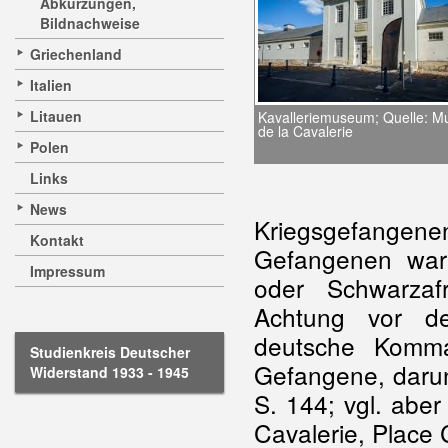
Abkürzungen,
Bildnachweise
Griechenland
Italien
Litauen
Kavalleriemuseum; Quelle: M
de la Cavalerie
Polen
Links
News
Kriegsgefangenen
Kontakt
Gefangenen ware
Impressum
oder Schwarzaf
Achtung vor de
deutsche Komman
Studienkreis Deutscher
Gefangene, darunte
Widerstand 1933 - 1945
S. 144; vgl. abe
Cavalerie, Place 