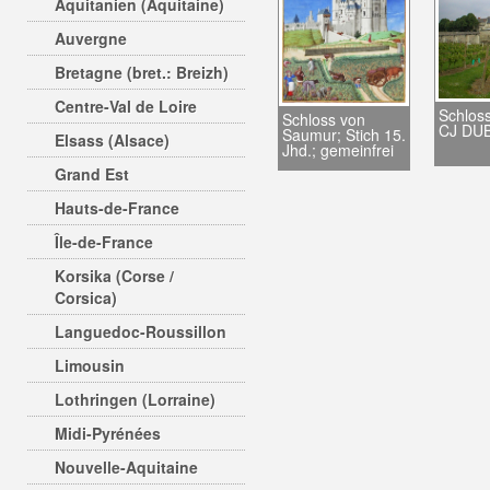
Aquitanien (Aquitaine)
Auvergne
Bretagne (bret.: Breizh)
Centre-Val de Loire
Schlos
Schloss von
CJ DUB
Saumur; Stich 15.
Elsass (Alsace)
Jhd.; gemeinfrei
Grand Est
Hauts-de-France
Île-de-France
Korsika (Corse /
Corsica)
Languedoc-Roussillon
Limousin
Lothringen (Lorraine)
Midi-Pyrénées
Nouvelle-Aquitaine