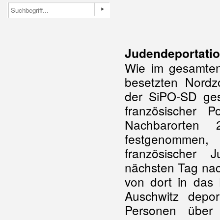
Judendeportati
Wie im gesamten
besetzten Nordz
der SiPO-SD ges
französischer P
Nachbarorten 
festgenommen,
französischer
nächsten Tag na
von dort in da
Auschwitz depor
Personen übe