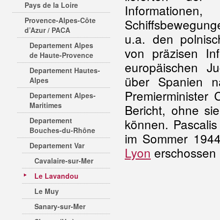
Pays de la Loire
Information
Provence-Alpes-Côte
Schiffsbewegunge
d’Azur / PACA
u.a. den polnis
Departement Alpes
von präzisen I
de Haute-Provence
europäischen J
Departement Hautes-
über Spanien na
Alpes
Premierminister 
Departement Alpes-
Maritimes
Bericht, ohne si
Departement
können. Pascalis
Bouches-du-Rhône
im Sommer 1944 
Departement Var
Lyon
erschossen 
Cavalaire-sur-Mer
Le Lavandou
Le Muy
Sanary-sur-Mer