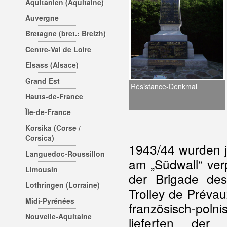
Aquitanien (Aquitaine)
Auvergne
Bretagne (bret.: Breizh)
Centre-Val de Loire
Elsass (Alsace)
Grand Est
Résistance-Denkmal
Hauts-de-France
Île-de-France
Korsika (Corse /
Corsica)
1943/44 wurden 
Languedoc-Roussillon
am „Südwall“ verp
Limousin
der Brigade de
Lothringen (Lorraine)
Trolley de Prévau
Midi-Pyrénées
französisch-poln
Nouvelle-Aquitaine
lieferten der