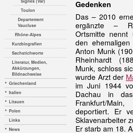
Signes (Var)
Gedenken
Toulon
Das – 2010 ern
Departement
ergänzte – Ré
Vaucluse
Ortsmitte nennt 
Rhône-Alpes
den ehemaligen W
Kurzbiografien
Anton Munk (190
Sachstichworte
Rheinhardt (18
Literatur, Medien,
Munk, schloss si
Abkürzungen,
Bildnachweise
wurde Arzt der
M
Griechenland
im Juni 1944 v
Dachau in das
Italien
Frankfurt/Mai
Litauen
deportiert. Er 
Polen
Sklavenarbeiter z
Links
Er starb am 18. 
News