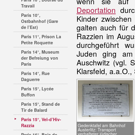
wenn sie auf V
Travail
Deportation
durc
Paris 10°,
Kinder zwischen 
Ostbahnhof (Gare
galten auch für 
de l’Est)
Razzien im Augus
Paris 11°, Prison La
Petite Roquette
durchgeführt wu
Juden ging am
Paris 14°, Museum
der Befreiung von
Auschwitz (vgl. S
Paris
Klarsfeld, a.a.O., S
Paris 14°, Rue
Daguerre
Paris 15°, Lycée
Buffon
Paris 15°, Stand de
Tir de Balard
Paris 15°, Vel-d’Hiv-
Gedenktafel am Bahnhof
Razzia
Austerlitz: Transport
verhafteter jüdischer
Paris 16°, Bois de