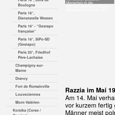
Menschen in die
Boulogne
Internierungslager (Quelle:
wikimedia commons_Nu)
Paris 16°,
Dienststelle Westen
Paris 16° - “Gestapo
française“
Paris 16°, SiPo-SD
(Gestapo)
Paris 20°, Friedhof
Père-Lachaise
Champigny-sur-
Marne
Drancy
Fort de Romainville
Razzia im Mai 194
Louveciennes
Am 14. Mai verhaf
Mont-Valérien
vor kurzem fertig
Korsika (Corse /
Männer meist pol