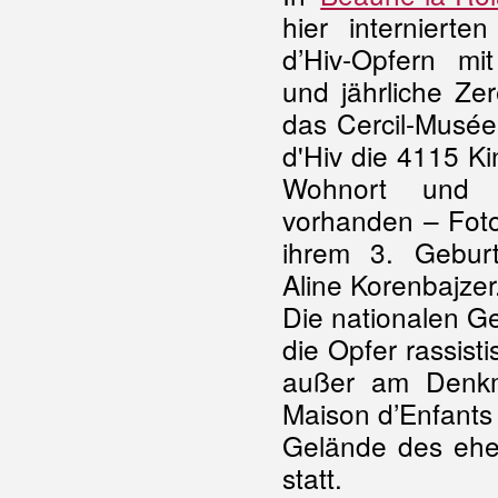
hier interniert
d’Hiv-Opfern mi
und jährliche Ze
das Cercil-Musée
d'Hiv die 4115 Ki
Wohnort und 
vorhanden – Foto
ihrem 3. Geburt
Aline Korenbajzer
Die nationalen G
die Opfer rassist
außer am Denkm
Maison d’Enfants
Gelände des ehe
statt.