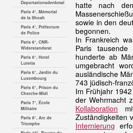
Deportationsdenkmal
hatte nach d
Massenerschie
Paris 4°, Mémorial
de la Shoah
sowie in den de
Paris 4°, Préfecture
begonnen.
de Police
In Frankreich wa
Paris 6°, CNR-
Paris tausende 
Widerstandsrat
hunderte ab Mär
Paris 6°, Hotel
Lutetia
umgebracht word
ausländische Män
Paris 6°, Jardin du
Luxembourg
743 jüdisch-franz
Paris 6°, Prison du
Im Frühjahr 1942 
Cherche-Midi
der Wehrmacht zu
Paris 7°, École
Kollaboration
mi
Militaire
Zuständigkeiten v
Paris 8°, Arc de
Internierung
erfo
Triomphe
Paris 10°, Bourse du