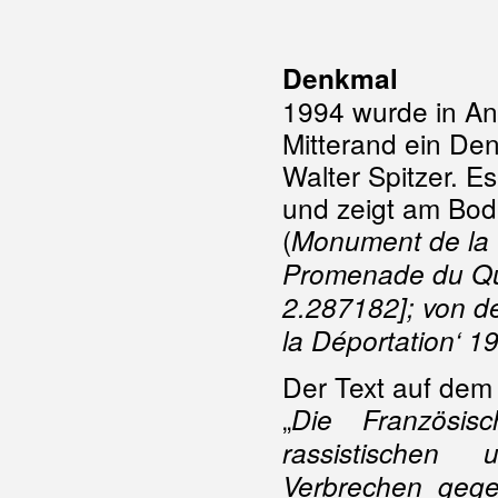
Denkmal
1994 wurde in An
Mitterand ein De
Walter Spitzer. 
und zeigt am Bo
(
Monument de la P
Promenade du Qu
2.287182]; von d
la Déportation‘ 1
Der Text auf dem 
„
Die Französi
rassistischen
Verbrechen gege