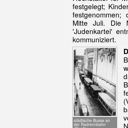
festgelegt; Kind
festgenommen; d
Mitte Juli. Di
'Judenkartei' en
kommuniziert.
D
B
w
d
B
f
(
b
v
städtische Busse an
N
der Radrennbahn