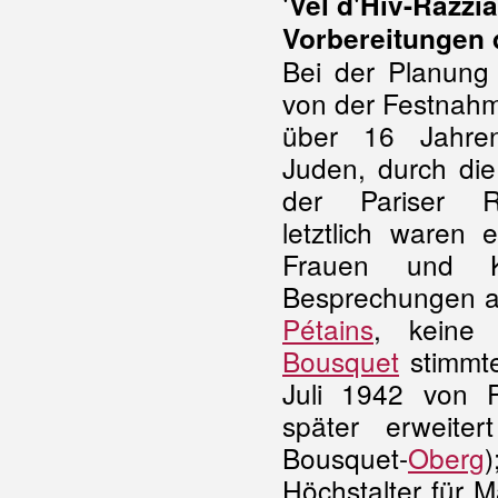
'Vel d'Hiv-Razzia
Vorbereitungen 
Bei der Planung
von der Festnah
über 16 Jahren
Juden, durch die 
der Pariser R
letztlich waren
Frauen und K
Besprechungen a
Pétains
, keine 
Bousquet
stimmte
Juli 1942 von 
später erweite
Bousquet-
Oberg
)
Höchstalter für 