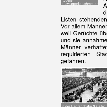
(Quelle:
A
encyclopedia.ushmm.org)
d
Listen stehenden
Vor allem Männer
weil Gerüchte üb
und sie annahmen
Männer verhafte
requirierten S
gefahren.
in der Radrennbahn (Quelle: