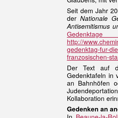
Seit dem Jahr 20
der
Nationale G
Antisemitismus u
Gedenktag
http://www.chemi
gedenktag-fur-di
franzosischen-st
Der Text auf d
Gedenktafeln in 
an Bahnhöfen o
Judendeportat
Kollaboration eri
Gedenken an an
In
Beaune-la-Ro