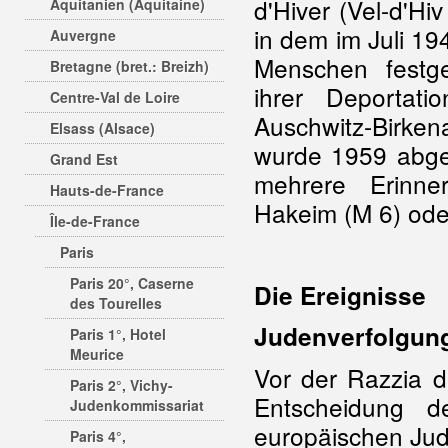
d'Hiver (Vel-d'Hiv
Aquitanien (Aquitaine)
in dem im Juli 19
Auvergne
Menschen festg
Bretagne (bret.: Breizh)
ihrer Deportati
Centre-Val de Loire
Auschwitz-Birk
Elsass (Alsace)
wurde 1959 abger
Grand Est
mehrere Erinner
Hauts-de-France
Hakeim (M 6) ode
Île-de-France
Paris
Paris 20°, Caserne
Die Ereignisse
des Tourelles
Judenverfolgung
Paris 1°, Hotel
Meurice
Vor der Razzia d
Paris 2°, Vichy-
Entscheidung d
Judenkommissariat
europäischen Jud
Paris 4°,