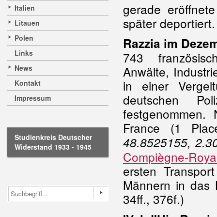
gerade eröffnet
Italien
später deportiert.
Litauen
Polen
Razzia im Dezem
Links
743 französisch
News
Anwälte, Industr
in einer Vergel
Kontakt
deutschen Poli
Impressum
festgenommen. N
France (1 Plac
Studienkreis Deutscher
48.8525155, 2.3
Widerstand 1933 - 1945
Compiègne-Royal
ersten Transpo
Männern in das K
34ff., 376f.)