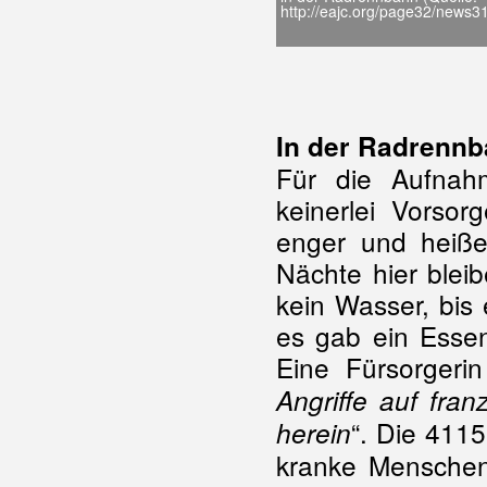
http://eajc.org/page32/news3
In der Radrenn
Für die Aufnah
keinerlei Vorso
enger und heiße
Nächte hier blei
kein Wasser, bis
es gab ein Essen
Eine Fürsorgerin
Angriffe auf fran
“. Die 411
herein
kranke Menschen 