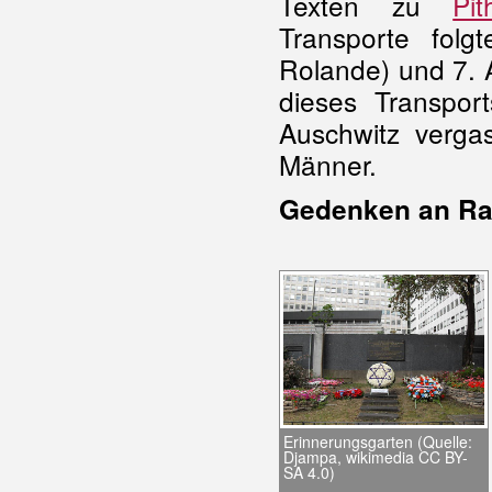
Texten zu
Pit
Transporte fol
Rolande) und 7. A
dieses Transpor
Auschwitz verga
Männer.
Gedenken an Raf
Erinnerungsgarten (Quelle:
Djampa, wikimedia CC BY-
SA 4.0)