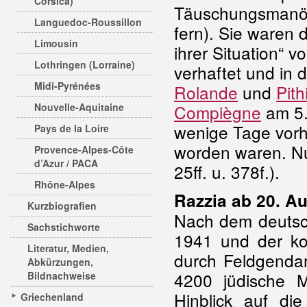
Corsica)
Täuschungsmanöve
Languedoc-Roussillon
fern). Sie waren 
Limousin
ihrer Situation“ 
Lothringen (Lorraine)
verhaftet und in 
Midi-Pyrénées
Rolande
und
Pith
Nouvelle-Aquitaine
Compiègne
am 5.
wenige Tage vor
Pays de la Loire
worden waren. Nur
Provence-Alpes-Côte
d’Azur / PACA
25ff. u. 378f.).
Rhône-Alpes
Razzia ab 20. A
Kurzbiografien
Nach dem deutsch
Sachstichworte
1941 und der ko
Literatur, Medien,
durch Feldgenda
Abkürzungen,
4200 jüdische M
Bildnachweise
Hinblick auf di
Griechenland