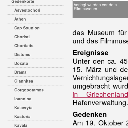
Gedenkorte
Verlegt wurden vor dem
Filmmuseum ...
Asvestochori
Athen
Cap Sounion
das Museum für 
Choristi
und das Filmmus
Chortiatis
Ereignisse
Distomo
Unter den ca. 4
Doxato
15. März und de
Drama
Vernichtungslag
Giannitsa
umgebracht wurd
Gorgopotamos
in Griechenlan
Ioannina
Hafenverwaltung
Kalavryta
Gedenken
Kastoria
Am 19. Oktober 2
Kavala