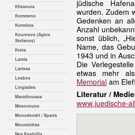
jüdische Hafena
Klissoura
wurden. Zudem wu
Kommeno
Gedenken an all
Kormista
Anzahl unbekannt 
Kournovo (Agios
sonst üblich, „Hi
Stefanos)
Name, das Gebu
Kreta
1943 und in Ausc
Lamia
Die Verlegestel
Larissa
etwas mehr als
Lesbos
Memorial
am Eleft
Lingiades
Literatur / Medie
Marathoussa
www.juedische-all
Mesovouno
Monodendri / Sparta
Mousiotitsa
Nea Kerdyllia