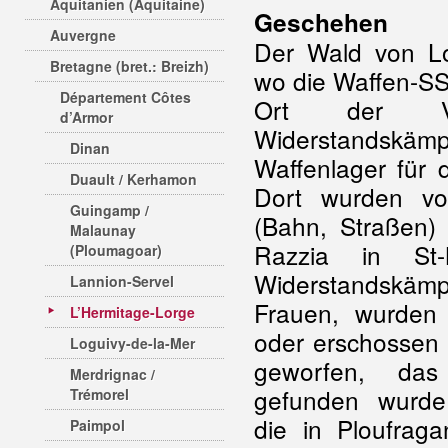
Aquitanien (Aquitaine)
Geschehen
Auvergne
Der Wald von Lo
Bretagne (bret.: Breizh)
wo die Waffen-SS 
Département Côtes
Ort der Ve
d’Armor
Widerstands
Dinan
Waffenlager für 
Duault / Kerhamon
Dort wurden vor
Guingamp /
(Bahn, Straßen) 
Malaunay
Razzia in St-N
(Ploumagoar)
Widerstandskäm
Lannion-Servel
Frauen, wurden z
L’Hermitage-Lorge
oder erschossen
Loguivy-de-la-Mer
geworfen, da
Merdrignac /
gefunden wurd
Trémorel
die in Ploufrag
Paimpol