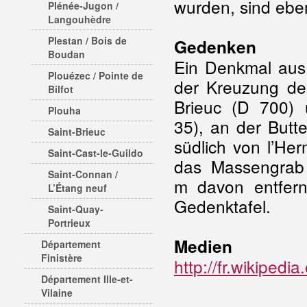
wurden, sind eben
Plénée-Jugon /
Langouhèdre
Plestan / Bois de
Gedenken
Boudan
Ein Denkmal aus
Plouézec / Pointe de
der Kreuzung de
Bilfot
Brieuc (D 700) 
Plouha
35), an der Butt
Saint-Brieuc
südlich von l’He
Saint-Cast-le-Guildo
das Massengrab
Saint-Connan /
m davon entfern
L’Étang neuf
Gedenktafel.
Saint-Quay-
Portrieux
Medien
Département
Finistère
http://fr.wikipe
Département Ille-et-
Vilaine