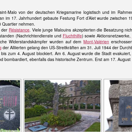
int-Malo von der deutschen Kriegsmarine logistisch und im Rahm
uban im 17. Jahrhundert gebaute Festung Fort d’Alet wurde zwischen 
3 Quartier nehmen.
g der
Résistance
. Viele junge Malouins akzeptierten die Besatzung nich
standen (Nachrichtendienste und
Fluchthilfe
) sowie Aktionsnetzwerke,
eiche Widerstandskämpfer wurden auf dem
Mont-Valérien
erschossen 
g
der Alliierten gelang den US-Streitkräften am 31. Juli 1944 der Dur
bis zum 4. August blockiert. Am 6. August wurde die Stadt evakuiert, 
nd bombardiert, ebenfalls das historische Zentrum. Erst am 17. August