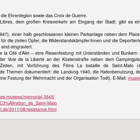
 die Ehrenlegion sowie das Croix de Guerre.
Libres, dem großen Kreisverkehr am Eingang der Stadt, gibt es ei
1947), einer halb geschlossenen kleinen Parkanlage neben dem Plac
 für die zivilen Opfer, die Widerstandskämpfer/innen und die Deportie
ind eingraviert.
la Cité d’Alet – eine Riesenfestung mit Unterständen und Bunkern – l
f der Voie de la Liberté an der Küstenstraße neben dem Campingpla
Zeiten, mit Vorführung des Films La bataille de Saint-Malo
nde Themen dokumentiert: die Landung 1940, die Hafenbenutzung, der
eine Festung der Wehrmacht und der Organisation Todt). E-Mail:
musee
re/les-musees/memorial-3945/
Lib%C3%A9ration_de_Saint-Malo
ot.de/2011/08/resistance.html