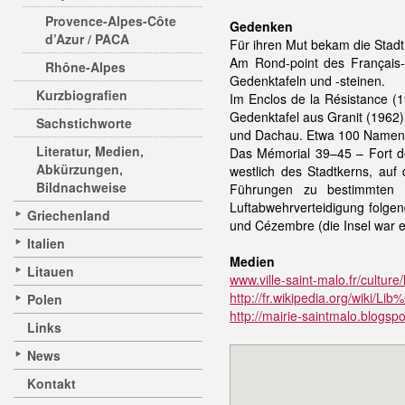
Provence-Alpes-Côte
Gedenken
d’Azur / PACA
Für ihren Mut bekam die Stadt
Am Rond-point des Français-
Rhône-Alpes
Gedenktafeln und -steinen.
Kurzbiografien
Im Enclos de la Résistance (
Gedenktafel aus Granit (1962)
Sachstichworte
und Dachau. Etwa 100 Namen s
Literatur, Medien,
Das Mémorial 39–45 – Fort de 
Abkürzungen,
westlich des Stadtkerns, au
Bildnachweise
Führungen zu bestimmten 
Luftabwehrverteidigung folge
Griechenland
und Cézembre (die Insel war 
Italien
Medien
Litauen
www.ville-saint-malo.fr/cultu
http://fr.wikipedia.org/wiki/
Polen
http://mairie-saintmalo.blogsp
Links
News
Kontakt