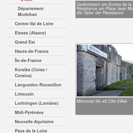
Gedenkstein am Enclos de la
Département
Résistance am Place Jean Mou
die Opfer der Résistance
Morbihan
Centre-Val de Loire
Elsass (Alsace)
Grand Est
Hauts-de-France
Île-de-France
Korsika (Corse /
Corsica)
Languedoc-Roussillon
Limousin
Mémorial 39–45 Cité d’Alet
Lothringen (Lorraine)
Midi-Pyrénées
Nouvelle-Aquitaine
Pays de la Loire