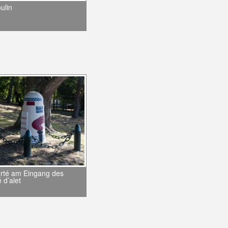
ulin
berté am Eingang des
 d’alet