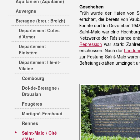
Aquitanien (Aquitaine)
Geschehen
Auvergne
Früh wurde der Hafen von Sa
errichtet, die bereits von Va
Bretagne (bret.: Breizh)
konnte dort im Dezember 194
Département Côtes
Saint-Malo war eine Hochbur
d’Armor
Netzwerke der Résistance ent
Repression
war stark: Zahlr
Département
erschossen. Nach der
Landun
Finistère
zur Festung Saint-Malo waren 
Département Ille-et-
Befreiungskräften umzingelt u
Vilaine
Combourg
Dol-de-Bretagne /
Broualan
Fougères
Martigné-Ferchaud
Rennes
Saint-Malo / Cité
d‘Alet