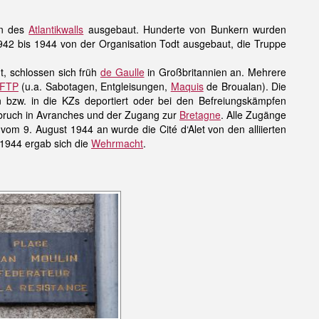
en des
Atlantikwalls
ausgebaut. Hunderte von Bunkern wurden
1942 bis 1944 von der Organisation Todt ausgebaut, die Truppe
t, schlossen sich früh
de Gaulle
in Großbritannien an. Mehrere
FTP
(u.a. Sabotagen, Entgleisungen,
Maquis
de Broualan). Die
bzw. in die KZs deportiert oder bei den Befreiungskämpfen
chbruch in Avranches und der Zugang zur
Bretagne
. Alle Zugänge
vom 9. August 1944 an wurde die Cité d‘Alet von den alliierten
 1944 ergab sich die
Wehrmacht
.