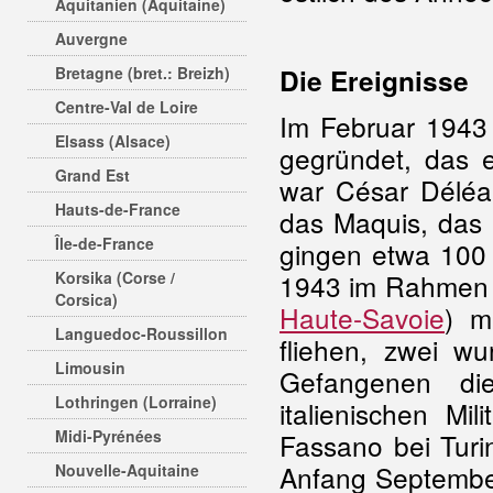
Aquitanien (Aquitaine)
Auvergne
Bretagne (bret.: Breizh)
Die Ereignisse
Centre-Val de Loire
Im Februar 194
Elsass (Alsace)
gegründet, das 
Grand Est
war César Déléa
Hauts-de-France
das Maquis, das 
Île-de-France
gingen etwa 100 '
Korsika (Corse /
1943 im Rahmen d
Corsica)
Haute-Savoie
) m
Languedoc-Roussillon
fliehen, zwei wu
Limousin
Gefangenen di
Lothringen (Lorraine)
italienischen Mil
Midi-Pyrénées
Fassano bei Turi
Anfang September
Nouvelle-Aquitaine