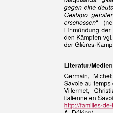
gegen eine deuts
Gestapo gefolte
“ (n
erschossen
Einmündung der C
den Kämpfen vgl
der Glières-Kämpf
n
Literatur/Medie
Germain, Michel
Savoie au temps 
Villermet, Chris
italienne en Sav
http://familles-de
A. Déléan)