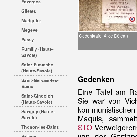
Faverges
Glières
Marignier
Megève
Gedenktafel Alice Déléan
Passy
Rumilly (Haute-
Savoie)
Saint-Eustache
(Haute-Savoie)
Gedenken
Saint-Gervais-les-
Bains
Eine Tafel am Ra
Saint-Gingolph
Sie war von Vic
(Haute-Savoie)
kommunistischen 
Savigny (Haute-
Maquis, sammelt
Savoie)
STO
-Verweigerer
Thonon-les-Bains
von der Gestap
Valleiry