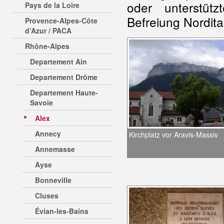
oder unterstütz
Pays de la Loire
Befreiung Nordita
Provence-Alpes-Côte
d’Azur / PACA
Rhône-Alpes
Departement Ain
Departement Drôme
Departement Haute-
Savoie
Alex
Annecy
Kirchplatz vor Aravis-Massiv
Annemasse
Ayse
Bonneville
Cluses
Évian-les-Bains