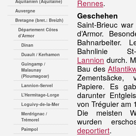
Rennes
.
Aquitanien (Aquitaine)
Auvergne
Geschehen
Bretagne (bret.: Breizh)
Saint-Brieuc wa
Département Côtes
d’Armor. Besond
d’Armor
Bahnarbeiter. 
Dinan
Bahnlinie St-
Duault / Kerhamon
Lannion
durch. Mi
Guingamp /
Bau des
Atlantikw
Malaunay
Zementsäcke, v
(Ploumagoar)
Papiere. Es ga
Lannion-Servel
darunter Entgle
L’Hermitage-Lorge
von Tréguier am 
Loguivy-de-la-Mer
Die meisten Wid
Merdrignac /
wurden ersch
Trémorel
deportiert
.
Paimpol