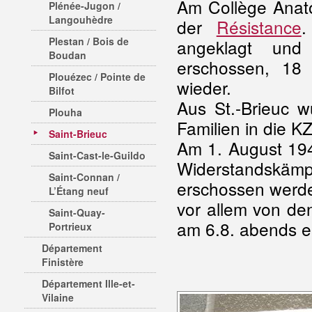
Am Collège Anato
Plénée-Jugon /
Langouhèdre
der
Résistance
.
Plestan / Bois de
angeklagt und
Boudan
erschossen, 18
Plouézec / Pointe de
wieder.
Bilfot
Aus St.-Brieuc 
Plouha
Familien in die K
Saint-Brieuc
Am 1. August 194
Saint-Cast-le-Guildo
Widerstandskäm
Saint-Connan /
erschossen werde
L’Étang neuf
vor allem von d
Saint-Quay-
am 6.8. abends e
Portrieux
Département
Finistère
Département Ille-et-
Vilaine