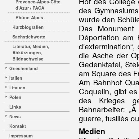
Hof des Collège 
Provence-Alpes-Côte
d’Azur / PACA
des Gymnasiums 
wurde den Schüle
Rhône-Alpes
Das Monument D
Kurzbiografien
Déportation am P
Sachstichworte
d’extermination“
Literatur, Medien,
Abkürzungen,
die Asche der Op
Bildnachweise
Gedenktafel, Stèl
Griechenland
am Square des Fr
Italien
Am Bahnhof Qua
Litauen
Coquelin, gibt e
Polen
des Krieges ge
Links
Bahnarbeiter: „À
guerre, fusillés o
News
Kontakt
Medien
Impressum