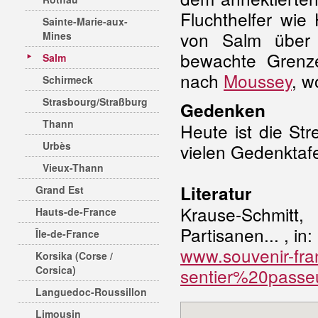
Fluchthelfer wie
Sainte-Marie-aux-
von Salm über 
Mines
bewachte Grenz
Salm
nach
Moussey
, w
Schirmeck
Strasbourg/Straßburg
Gedenken
Thann
Heute ist die St
Urbès
vielen Gedenktafe
Vieux-Thann
Literatur
Grand Est
Krause-Schmitt,
Hauts-de-France
Partisanen... , in
Île-de-France
www.souvenir-fra
Korsika (Corse /
Corsica)
sentier%20passe
Languedoc-Roussillon
Limousin