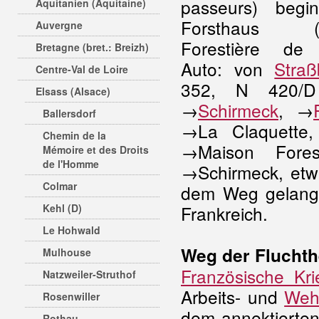
passeurs) begi
Aquitanien (Aquitaine)
Forsthaus (M
Auvergne
Forestière de 
Bretagne (bret.: Breizh)
Auto: von
Straß
Centre-Val de Loire
352, N 420/D
Elsass (Alsace)
→
Schirmeck
, →
Ballersdorf
→La Claquette,
Chemin de la
→Maison Fores
Mémoire et des Droits
de l'Homme
→Schirmeck, etw
Colmar
dem Weg gelan
Kehl (D)
Frankreich.
Le Hohwald
Weg der Fluchth
Mulhouse
Französische Kr
Natzweiler-Struthof
Arbeits- und
Weh
Rosenwiller
dem annektierten
Rothau