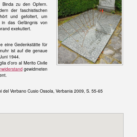
le Binda zu den Opfern.
ern der faschistischen
ört und gefoltert, um
g in das Gefängnis von
and exekutiert.
e eine Gedenkstätte für
nuhr ist auf die genaue
Juni 1944.
 d’oro al Merito Civile
nwiderstand
gewidmeten
ent.
ani del Verbano Cusio Ossola, Verbania 2009, S. 55-65