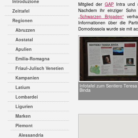
Introduzione
Mitglied der
GAP
Intra und
Nachdem ihr einziger Sohn s
Zeittafel
„Schwarzen Brigaden“
verha
Regionen
Informationen über die Part
Domodossola wurde sie mit ac
Abruzzen
Aostatal
Apulien
Emilia-Romagna
Friaul-Julisch Venetien
Kampanien
Infotafel zum Sentiero Teresa
Latium
Binda
Lombardei
Ligurien
Marken
Piemont
Alessandria