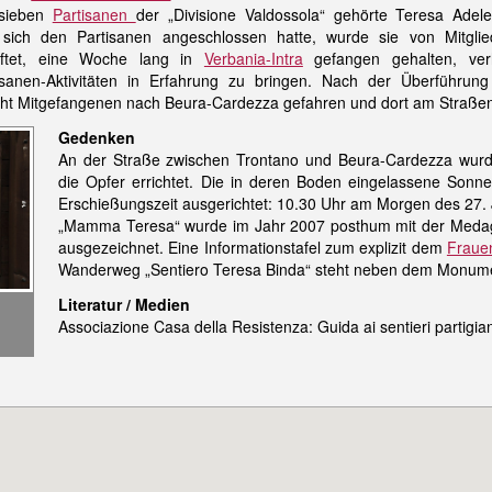
 sieben
Partisanen
der „Divisione Valdossola“ gehörte Teresa Ade
ich den Partisanen angeschlossen hatte, wurde sie von Mitglied
ftet, eine Woche lang in
Verbania-Intra
gefangen gehalten, verh
isanen-Aktivitäten in Erfahrung zu bringen. Nach der Überführun
ht Mitgefangenen nach Beura-Cardezza gefahren und dort am Straßenr
Gedenken
An der Straße zwischen Trontano und Beura-Cardezza wurd
die Opfer errichtet. Die in deren Boden eingelassene Sonne
Erschießungszeit ausgerichtet: 10.30 Uhr am Morgen des 27. 
„Mamma Teresa“ wurde im Jahr 2007 posthum mit der Medaglia
ausgezeichnet. Eine Informationstafel zum explizit dem
Fraue
Wanderweg „Sentiero Teresa Binda“ steht neben dem Monum
Literatur / Medien
Associazione Casa della Resistenza: Guida ai sentieri partigi