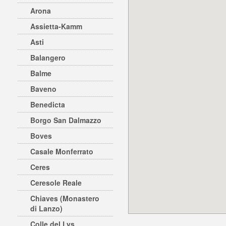
Arona
Assietta-Kamm
Asti
Balangero
Balme
Baveno
Benedicta
Borgo San Dalmazzo
Boves
Casale Monferrato
Ceres
Ceresole Reale
Chiaves (Monastero
di Lanzo)
Colle del Lys