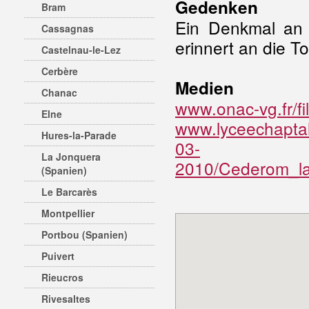
Gedenken
Bram
Ein Denkmal an 
Cassagnas
erinnert an die T
Castelnau-le-Lez
Cerbère
Medien
Chanac
www.onac-vg.fr/f
Elne
www.lyceechapta
Hures-la-Parade
03-
La Jonquera
2010/Cederom_la
(Spanien)
Le Barcarès
Montpellier
Portbou (Spanien)
Puivert
Rieucros
Rivesaltes