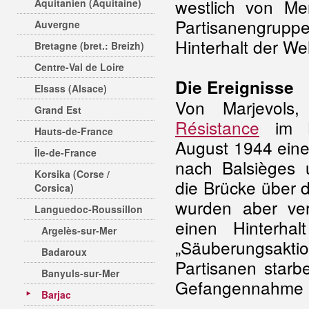
westlich von Me
Aquitanien (Aquitaine)
Partisanengrupp
Auvergne
Hinterhalt der W
Bretagne (bret.: Breizh)
Centre-Val de Loire
Die Ereignisse
Elsass (Alsace)
Von Marjevols
Grand Est
Résistance
im L
Hauts-de-France
August 1944 ein
Île-de-France
nach Balsièges 
Korsika (Corse /
die Brücke über 
Corsica)
wurden aber ver
Languedoc-Roussillon
einen Hinterhal
Argelès-sur-Mer
„Säuberungsakti
Badaroux
Partisanen star
Banyuls-sur-Mer
Gefangennahme 
Barjac