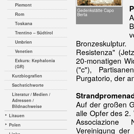
Piemont
P
Gedenkstätte Capo
Rom
Berta
Toskana
B
v
Trentino – Südtirol
Bronzeskulptu
Umbrien
Resistenza" (Jet
Venetien
20-monatigen Wide
Exkurs: Kephalonia
(GR)
("c"), Partisan
Kurzbiografien
Purgatorio, der 
Sachstichworte
Strandpromena
Literatur / Medien /
Adressen /
Auf der großen 
Bildnachweise
alle Opfer des 2.
Litauen
Associazione N
Polen
Vereinigung der 