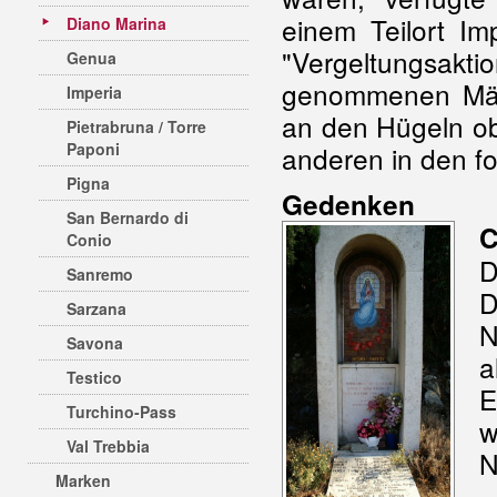
einem Teilort I
Diano Marina
"Vergeltungsak
Genua
genommenen Män
Imperia
an den Hügeln ob
Pietrabruna / Torre
Paponi
anderen in den f
Pigna
Gedenken
San Bernardo di
C
Conio
D
Sanremo
D
Sarzana
N
Savona
a
Testico
E
Turchino-Pass
w
Val Trebbia
N
Marken