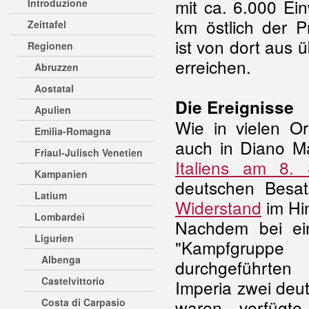
mit ca. 6.000 Ein
Introduzione
km östlich der P
Zeittafel
ist von dort aus ü
Regionen
erreichen.
Abruzzen
Aostatal
Die Ereignisse
Apulien
Wie in vielen Or
Emilia-Romagna
auch in Diano 
Friaul-Julisch Venetien
Italiens am 8.
Kampanien
deutschen Besa
Latium
Widerstand
im Hin
Lombardei
Nachdem bei ei
Ligurien
"Kampfgruppe K
Albenga
durchgeführte
Castelvittorio
Imperia zwei deu
Costa di Carpasio
waren, verfügte 