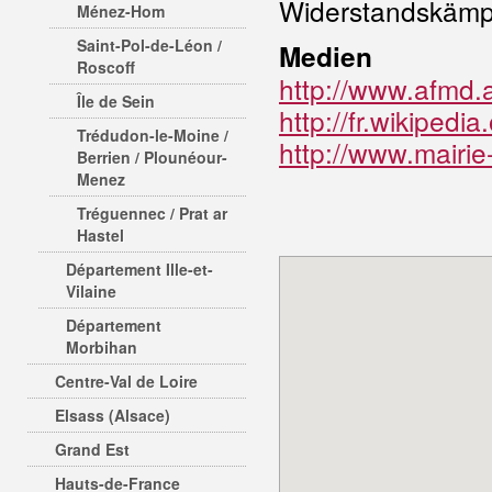
Widerstandskämp
Ménez-Hom
Saint-Pol-de-Léon /
Medien
Roscoff
http://www.afmd.
Île de Sein
http://fr.wikipedi
Trédudon-le-Moine /
http://www.mairie
Berrien / Plounéour-
Menez
Tréguennec / Prat ar
Hastel
Département Ille-et-
Vilaine
Département
Morbihan
Centre-Val de Loire
Elsass (Alsace)
Grand Est
Hauts-de-France