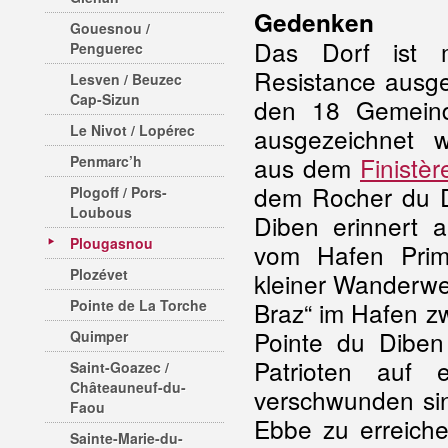
Gedenken
Gouesnou /
Das Dorf ist m
Penguerec
Resistance ausg
Lesven / Beuzec
Cap-Sizun
den 18 Gemeinde
Le Nivot / Lopérec
ausgezeichnet 
aus dem
Finistèr
Penmarc’h
dem Rocher du D
Plogoff / Pors-
Loubous
Diben erinnert a
Plougasnou
vom Hafen Prime
Plozévet
kleiner Wanderwe
Pointe de La Torche
Braz“ im Hafen z
Pointe du Dibe
Quimper
Patrioten auf e
Saint-Goazec /
Châteauneuf-du-
verschwunden sin
Faou
Ebbe zu erreich
Sainte-Marie-du-