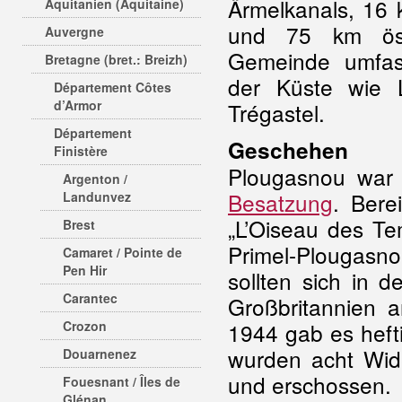
Ärmelkanals, 16 
Aquitanien (Aquitaine)
und 75 km ös
Auvergne
Gemeinde umfas
Bretagne (bret.: Breizh)
der Küste wie 
Département Côtes
d’Armor
Trégastel.
Département
Geschehen
Finistère
Plougasnou war
Argenton /
Besatzung
. Bere
Landunvez
„L’Oiseau des Te
Brest
Primel-Plougasn
Camaret / Pointe de
Pen Hir
sollten sich in
Carantec
Großbritannien a
Crozon
1944 gab es heft
wurden acht Wide
Douarnenez
und erschossen.
Fouesnant / Îles de
Glénan