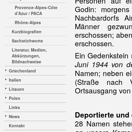
Personen auf e
Godin: morgens
Provence-Alpes-Côte
d’Azur / PACA
Nachbardorfs Ais
Rhône-Alpes
Männer gezwu
Kurzbiografien
erschossen; aben
Sachstichworte
erschossen.
Literatur, Medien,
Ein Gedenkstein m
Abkürzungen,
Bildnachweise
Juni 1944 von d
Griechenland
Namen; neben ei
(Straße nach V
Italien
Ortsausgang von 
Litauen
Polen
Links
Deportierte und
News
28 Namen stehen
Kontakt