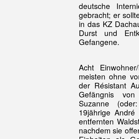
deutsche Intern
gebracht; er soll
in das KZ Dachau
Durst und Entk
Gefangene.
Acht Einwohner
meisten ohne vor
der Résistant A
Gefängnis vo
Suzanne (oder
19jährige André
entfernten Walds
nachdem sie offe