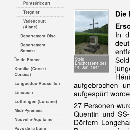
Pontséricourt
Die 
Tergnier
Vadencourt
Ers
(Aisne)
In 
Departement Oise
deut
Departement
entf
Somme
Sol
Stele
Île-de-France
Erschossene des
jung
14. Juni 1944
Korsika (Corse /
Corsica)
Hén
aufgebrochen u
Languedoc-Roussillon
aufgespürt worde
Limousin
Lothringen (Lorraine)
27 Personen wurd
Midi-Pyrénées
Quentin und SS-
Nouvelle-Aquitaine
Dörfern Longcha
Pays de la Loire