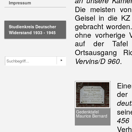
an unsere Kamer
Impressum
Die meisten von
Geisel in die K
gebracht worden.
Studienkreis Deutscher
Widerstand 1933 - 1945
ohne vorherige 
auf der Tafe
Ortsausgang R
.
Vervins/D 960
Eine
der 
deu
sei
Gedenktafel
Maurice Bernard
456
Verh