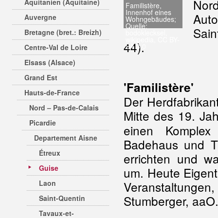
Nor
Aquitanien (Aquitaine)
Familistère,
Innenhof eines
Aut
Auvergne
Wohngebäudes;
Quelle:
Sai
Bretagne (bret.: Breizh)
bodoklecksel,
wikipedia, CC BY-
44).
SA 3.0
Centre-Val de Loire
Elsass (Alsace)
Grand Est
'Familistère'
Hauts-de-France
Der Herdfabrikant
Nord – Pas-de-Calais
Mitte des 19. Jah
Picardie
einen Komplex 
Departement Aisne
Badehaus und The
Étreux
errichten und w
Guise
um. Heute Eigen
Laon
Veranstaltungen
Stumberger, aaO
Saint-Quentin
Tavaux-et-