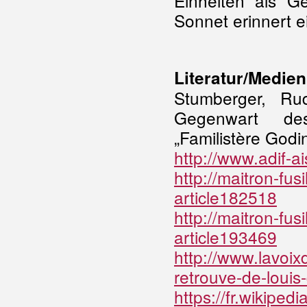
Einheiten als G
Sonnet erinnert e
Literatur/Medien
Stumberger, Ru
Gegenwart de
„Familistère God
http://www.adif-ai
http://maitron-fus
article182518
http://maitron-fus
article193469
http://www.lavoix
retrouve-de-loui
https://fr.wikipedi