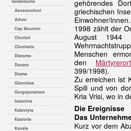
gehörendes Dor
Gedenkorte
griechischen Ins
Asvestochori
Einwohner/innen
Athen
1998 zählt der O
Cap Sounion
August 1944 
Choristi
Wehrmachtstr
Chortiatis
Menschen ermor
Distomo
den
Märtyrero
Doxato
399/1998).
Drama
Zu erreichen ist
Giannitsa
Spili und von do
Gorgopotamos
Kria Vrisi, wo in
Ioannina
Die Ereignisse
Kalavryta
Das Unternehme
Kastoria
Kurz vor dem Ab
Kavala