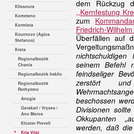
dem Rückzug de
Klissoura
,,Kernfestung Kre
Kommeno
zum
Kommandan
Kormista
Friedrich-Wilhelm
Kournovo (Agios
Überfällen auf 
Stefanos)
Vergeltungsma
Kreta
nichtschuldigen
Regionalbezirk
seinem Befehl n
Chania
feindseliger Bev
Regionalbezirk Iraklio
zerstört u
Regionalbezirk
Rethymno
Wehrmachtsangeh
Anogia
beschossen werde
Divisionen sollt
Gerakari / Vryses /
Ano Meros
Okkupanten „au
Kloster Preveli
werden, daß die
Kria Vrisi