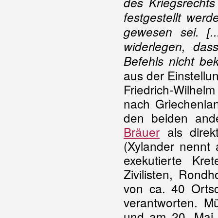
des Kriegsrechts
festgestellt werd
gewesen sei. [.
widerlegen, das
Befehls nicht be
aus der Einstellu
Friedrich-Wilhel
nach Griechenlan
den beiden and
Bräuer
als direk
(Xylander nennt 
exekutierte Kre
Zivilisten, Rond
von ca. 40 Orts
verantworten. Mü
und am 20. Mai 