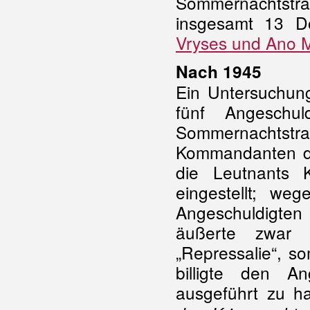
Sommernachtstr
insgesamt 13 Dö
Vryses und Ano 
Nach 1945
Ein Untersuchun
fünf Angeschul
Sommernachtst
Kommandanten de
die Leutnants
eingestellt; w
Angeschuldigte
äußerte zwar Z
„Repressalie“, s
billigte den An
ausgeführt zu ha