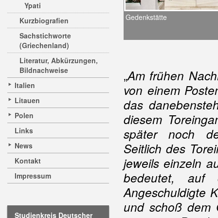
Ypati
Gedenkstätte
Kurzbiografien
Sachstichworte
(Griechenland)
Literatur, Abkürzungen,
Bildnachweise
„
Am frühen Nachm
Italien
von einem Posten
Litauen
das danebensteh
Polen
diesem Toreinga
Links
später noch de
Seitlich des Tor
News
jeweils einzeln 
Kontakt
bedeutet, auf
Impressum
Angeschuldigte Kö
und schoß dem G
Studienkreis Deutscher