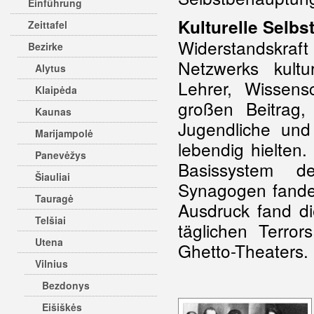
Einführung
Kulturelle Selb
Zeittafel
Widerstandskraft 
Bezirke
Netzwerks kulture
Alytus
Lehrer, Wissensc
Klaipėda
großen Beitrag,
Kaunas
Jugendliche und 
Marijampolė
lebendig hielten
Panevėžys
Basissystem d
Šiauliai
Synagogen fanden
Tauragė
Ausdruck fand di
Telšiai
täglichen Terro
Utena
Ghetto-Theaters.
Vilnius
Bezdonys
Eišiškės