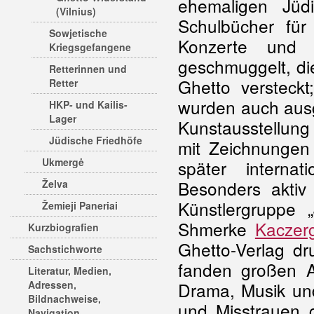
ehemaligen Jüdi
(Vilnius)
Schulbücher für 
Sowjetische
Konzerte und 
Kriegsgefangene
geschmuggelt, di
Retterinnen und
Ghetto versteck
Retter
wurden auch ausge
HKP- und Kailis-
Lager
Kunstausstellung
Jüdische Friedhöfe
mit Zeichnungen
Ukmergė
später interna
Besonders aktiv
Želva
Künstlergruppe
Žemieji Paneriai
Shmerke
Kaczerg
Kurzbiografien
Ghetto-Verlag dr
Sachstichworte
fanden großen An
Literatur, Medien,
Adressen,
Drama, Musik und
Bildnachweise,
und Misstrauen 
Navigation