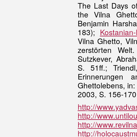
The Last Days of
the Vilna Ghet
Benjamin Harshav
183);
Kostanian-
Vilna Ghetto, Vi
zerstörten Welt
Sutzkever, Abra
S. 51ff.; Trien
Erinnerungen 
Ghettolebens, in: 
2003, S. 156-170
http://www.yadvas
http://www.untilo
http://www.reviln
http://holocaustmu