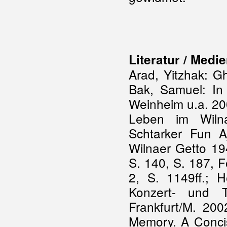
Literatur / Medi
Arad, Yitzhak: G
Bak, Samuel: In 
Weinheim u.a. 2007
Leben im Wilna
Schtarker Fun A
Wilnaer Getto 194
S. 140, S. 187, 
2, S. 1149ff.; H
Konzert- und T
Frankfurt/M. 200
Memory. A Concis