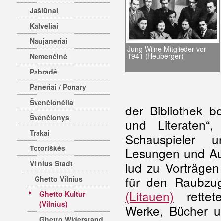
Jašiūnai
Kalveliai
Naujaneriai
Jung Wilne Mitglieder vor
1941 (Heuberger)
Nemenčinė
Pabradė
Paneriai / Ponary
Švenčionėliai
der Bibliothek b
Švenčionys
und Literaten“,
Trakai
Schauspieler u
Totoriškės
Lesungen und Aus
Vilnius Stadt
lud zu Vorträgen 
für den Raubz
Ghetto Vilnius
(Litauen)
rettete
Ghetto Kultur
(Vilnius)
Werke, Bücher 
Ghetto Widerstand