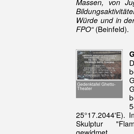
Massen, von Jug
Bildungsaktivit
Würde und in de
(Beinfeld).
FPO“
G
D
b
G
Gedenktafel Ghetto-
G
Theater
b
5
25°17.2044'E). I
Skulptur "Fla
gewidmet.