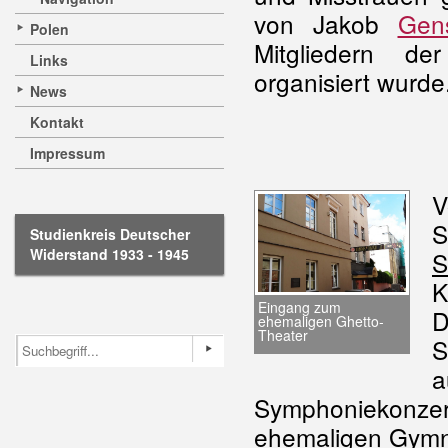
von Jakob
Gen
Polen
Mitgliedern de
Links
organisiert wurde
News
Kontakt
Impressum
S
Studienkreis Deutscher
Widerstand 1933 - 1945
S
K
Eingang zum
D
ehemaligen Ghetto-
Theater
S
a
Symphoniekonze
ehemaligen Gymna