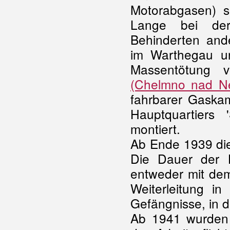
Motorabgasen) 
Lange bei de
Behinderten ande
im Warthegau u
Massentötung
(Chelmno nad N
fahrbarer Gaska
Hauptquartiers
montiert.
Ab Ende 1939 dien
Die Dauer der H
entweder mit dem
Weiterleitung in
Gefängnisse, in 
Ab 1941 wurden ve