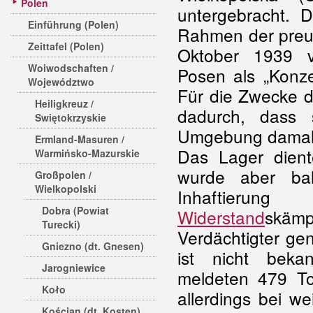
Polen
untergebracht. 
Einführung (Polen)
Rahmen der preuß
Zeittafel (Polen)
Oktober 1939 vo
Woiwodschaften /
Posen als „Konze
Województwo
Für die Zwecke d
Heiligkreuz /
dadurch, dass 
Swiętokrzyskie
Umgebung damals
Ermland-Masuren /
Das Lager diente
Warmińsko-Mazurskie
wurde aber bal
Großpolen /
Wielkopolski
Inhaftierun
Dobra (Powiat
Widerstand
skäm
Turecki)
Verdächtigter ge
Gniezno (dt. Gnesen)
ist nicht beka
Jarogniewice
meldeten 479 To
Koło
allerdings bei we
Kościan (dt. Kosten)