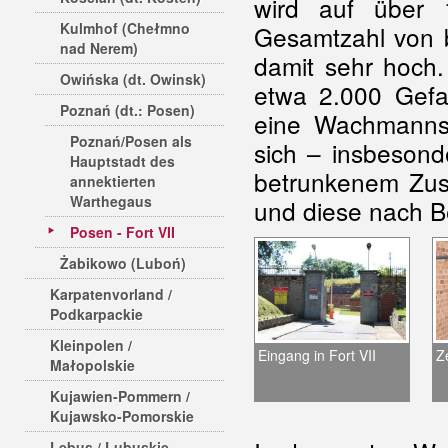
wird auf über 
Kulmhof (Chełmno
Gesamtzahl von 
nad Nerem)
damit sehr hoch
Owińska (dt. Owinsk)
etwa 2.000 Gefan
Poznań (dt.: Posen)
eine Wachmanns
Poznań/Posen als
sich – insbesond
Hauptstadt des
betrunkenem Zus
annektierten
Warthegaus
und diese nach B
Posen - Fort VII
Żabikowo (Luboń)
Karpatenvorland /
Podkarpackie
Kleinpolen /
Eingang in Fort VII
Z
Małopolskie
Kujawien-Pommern /
Kujawsko-Pomorskie
Lebus / Lubuskie