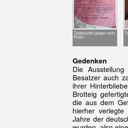
Todesurteil gegen acht
T
Polen
Gedenken
Die Ausstellun
Besatzer auch za
ihrer Hinterblie
Brotteig geferti
die aus dem Gefä
hierher verlegte
Jahre der deutsc
wurden, also ein