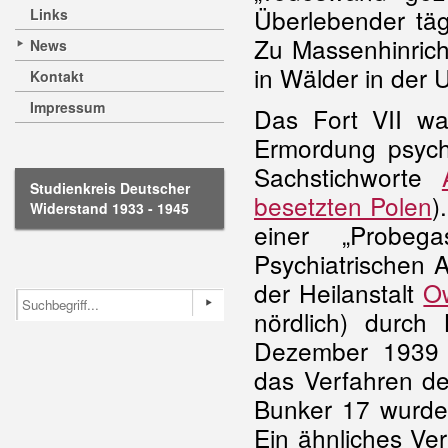
Überlebender tä
Links
Zu Massenhinric
News
in Wälder in der 
Kontakt
Impressum
Das Fort VII wa
Ermordung psych
Sachstichworte
Studienkreis Deutscher
besetzten Polen
)
Widerstand 1933 - 1945
einer „Probeg
Psychiatrischen 
der Heilanstalt
O
nördlich) durch
Dezember 1939 l
das Verfahren d
Bunker 17 wurde
Ein ähnliches Ve