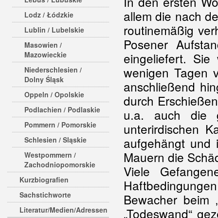
In den ersten Wo
allem die nach de
Lodz / Łódzkie
routinemäßig ver
Lublin / Lubelskie
Posener Aufstan
Masowien /
eingeliefert. Si
Mazowieckie
wenigen Tagen vo
Niederschlesien /
Dolny Śląsk
anschließend hin
Oppeln / Opolskie
durch Erschießen
Podlachien / Podlaskie
u.a. auch die 
Pommern / Pomorskie
unterirdischen
aufgehängt und i
Schlesien / Sląskie
Mauern die Schäd
Westpommern /
Zachodniopomorskie
Viele Gefangen
Kurzbiografien
Haftbedingunge
Sachstichworte
Bewacher beim 
„Todeswand“ geze
Literatur/Medien/Adressen