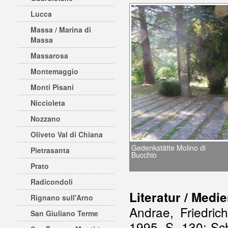
Lucca
Massa / Marina di
Massa
Massarosa
Montemaggio
Monti Pisani
Niccioleta
Nozzano
Oliveto Val di Chiana
Gedenkstätte Molino di
Pietrasanta
Bucchio
Prato
Radicondoli
Literatur / Medi
Rignano sull'Arno
Andrae, Friedri
San Giuliano Terme
1995, S. 130; Sc