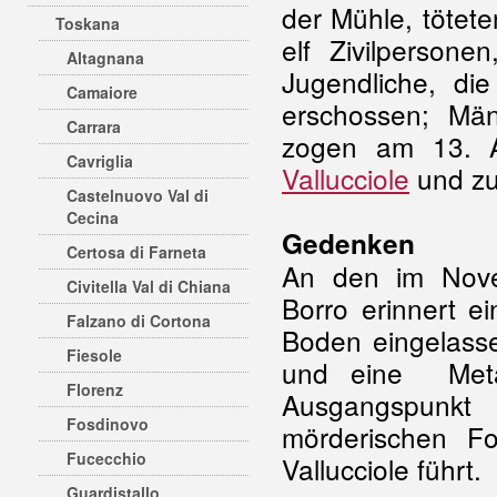
der Mühle, tötet
Toskana
elf Zivilperson
Altagnana
Jugendliche, di
Camaiore
erschossen; Mä
Carrara
zogen am 13. Ap
Cavriglia
Vallucciole
und zu
Castelnuovo Val di
Cecina
Gedenken
Certosa di Farneta
An den im Nove
Civitella Val di Chiana
Borro erinnert e
Falzano di Cortona
Boden eingelass
Fiesole
und eine Metal
Florenz
Ausgangspunkt
Fosdinovo
mörderischen F
Fucecchio
Vallucciole führt.
Guardistallo