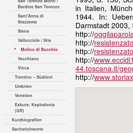
San Terenzo Monti /
in Italien, Münc
Bardine San Terenzo
1944. In: Uebe
Sant'Anna di
Stazzema
Darmstadt 2003, 
Siena
http://
oggilaparola
Vallucciole / Stia
http://
resistenzat
http://
resistenzat
Molino di Bucchio
http://
www.eccidi
Vecchiano
44.toscana.it/geo
Vinca
http://
www.storiax
Trentino – Südtirol
Umbrien
Venetien
Exkurs: Kephalonia
(GR)
Kurzbiografien
Sachstichworte