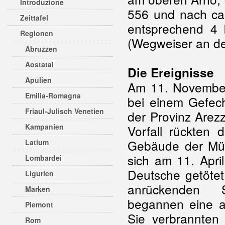
Introduzione
556 und nach ca
Zeittafel
entsprechend 4 
Regionen
(Wegweiser an de
Abruzzen
Aostatal
Die Ereignisse
Apulien
Am 11. November
Emilia-Romagna
bei einem Gefech
Friaul-Julisch Venetien
der Provinz Arez
Kampanien
Vorfall rückten
Gebäude der Mühl
Latium
sich am 11. Apri
Lombardei
Deutsche getötet
Ligurien
anrückenden S
Marken
begannen eine a
Piemont
Sie verbrannten
Rom