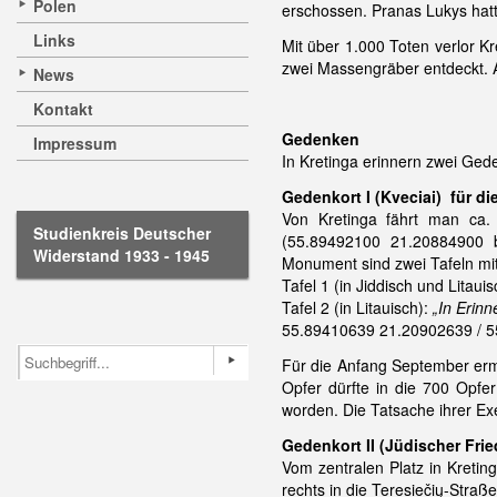
Polen
erschossen. Pranas Lukys hatt
Links
Mit über 1.000 Toten verlor 
zwei Massengräber entdeckt. A
News
Kontakt
Gedenken
Impressum
In Kretinga erinnern zwei Ged
Gedenkort I (Kveciai) für d
Von Kretinga fährt man ca.
Studienkreis Deutscher
(55.89492100 21.20884900 b
Widerstand 1933 - 1945
Monument sind zwei Tafeln mit
Tafel 1 (in Jiddisch und Litaui
Tafel 2 (in Litauisch):
„In Erin
55.89410639 21.20902639 / 5
Für die Anfang September erm
Opfer dürfte in die 700 Opfe
worden. Die Tatsache ihrer Exe
Gedenkort II (Jüdischer Frie
Vom zentralen Platz in Kreti
rechts in die Teresiečių-Straß