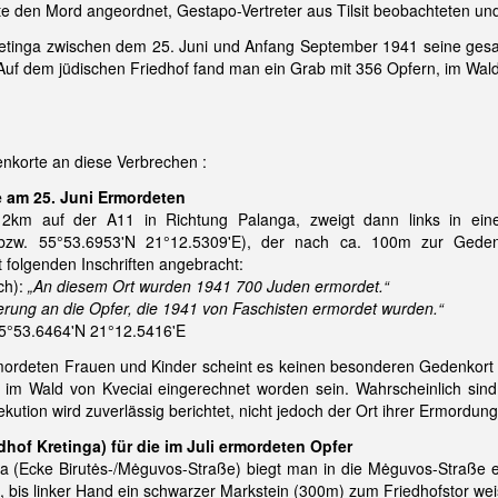
e den Mord angeordnet, Gestapo-Vertreter aus Tilsit beobachteten und 
Kretinga zwischen dem 25. Juni und Anfang September 1941 seine ges
uf dem jüdischen Friedhof fand man ein Grab mit 356 Opfern, im Wald
enkorte an diese Verbrechen :
ie am 25. Juni Ermordeten
 2km auf der A11 in Richtung Palanga, zweigt dann links in ei
zw. 55°53.6953'N 21°12.5309'E), der nach ca. 100m zur Gedenk
 folgenden Inschriften angebracht:
sch):
„An diesem Ort wurden 1941 700 Juden ermordet.“
nerung an die Opfer, die 1941 von Faschisten ermordet wurden.“
5°53.6464'N 21°12.5416'E
ordeten Frauen und Kinder scheint es keinen besonderen Gedenkort z
r im Wald von Kveciai eingerechnet worden sein. Wahrscheinlich sind
kution wird zuverlässig berichtet, nicht jedoch der Ort ihrer Ermordung
dhof Kretinga) für die im Juli ermordeten Opfer
nga (Ecke Birutės-/Mėguvos-Straße) biegt man in die Mėguvos-Straße 
e, bis linker Hand ein schwarzer Markstein (300m) zum Friedhofstor wei