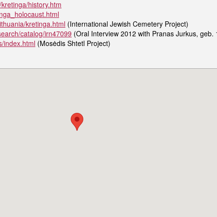
/kretinga/history.htm
tinga_holocaust.html
ithuania/kretinga.html
(International Jewish Cemetery Project)
search/catalog/irn47099
(Oral Interview 2012 with Pranas Jurkus, geb. 
s/index.html
(Mosėdis Shtetl Project)