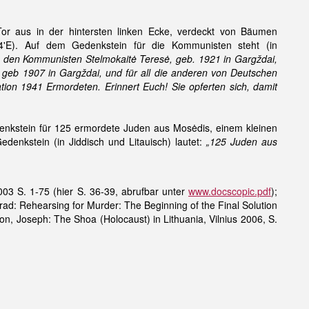
or aus in der hintersten linken Ecke, verdeckt von Bäumen
'E). Auf dem Gedenkstein für die Kommunisten steht (in
e, den Kommunisten Stelmokaitė Teresė, geb. 1921 in Gargždai,
 geb 1907 in Gargždai, und für all die anderen von Deutschen
tion 1941 Ermordeten. Erinnert Euch! Sie opferten sich, damit
enkstein für 125 ermordete Juden aus Mosėdis, einem kleinen
edenkstein (in Jiddisch und Litauisch) lautet:
„125 Juden aus
003 S. 1-75 (hier S. 36-39, abrufbar unter
www.docscopic.pdf
);
rad: Rehearsing for Murder: The Beginning of the Final Solution
son, Joseph: The Shoa (Holocaust) in Lithuania, Vilnius 2006, S.