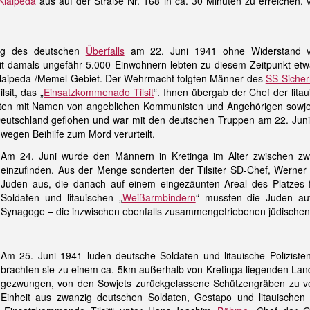
Klaipėda
aus auf der Straße Nr. 168 in ca. 30 Minuten zu erreichen,
ag des deutschen
Überfalls
am 22. Juni 1941 ohne Widerstand v
t damals ungefähr 5.000 Einwohnern lebten zu diesem Zeitpunkt etw
Klaipeda-/Memel-Gebiet. Der Wehrmacht folgten Männer des
SS-Sicher
sit, das „
Einsatzkommenado Tilsit
“. Ihnen übergab der Chef der litau
sten mit Namen von angeblichen Kommunisten und Angehörigen sowjeti
Deutschland geflohen und war mit den deutschen Truppen am 22. Jun
wegen Beihilfe zum Mord verurteilt.
Am 24. Juni wurde den Männern in Kretinga im Alter zwischen zw
einzufinden. Aus der Menge sonderten der Tilsiter SD-Chef, Werne
Juden aus, die danach auf einem eingezäunten Areal des Platzes 
Soldaten und litauischen „
Weißarmbindern
“
mussten die Juden au
Synagoge – die inzwischen ebenfalls zusammengetriebenen jüdischen F
Am 25. Juni 1941 luden deutsche Soldaten und litauische Polizis
brachten sie zu einem ca. 5km außerhalb von Kretinga liegenden Lan
gezwungen, von den Sowjets zurückgelassene Schützengräben zu ver
Einheit aus zwanzig deutschen Soldaten, Gestapo und litauischen 