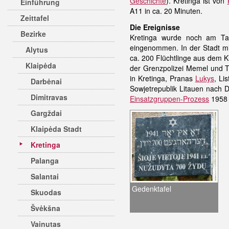
Geschichte
). Kretinga ist von
Einführung
A11 in ca. 20 Minuten.
Zeittafel
Die Ereignisse
Bezirke
Kretinga wurde noch am T
eingenommen. In der Stadt mi
Alytus
ca. 200 Flüchtlinge aus dem 
Klaipėda
der Grenzpolizei Memel und Til
in Kretinga, Pranas
Lukys
, Li
Darbėnai
Sowjetrepublik Litauen nach 
Dimitravas
Einsatzgruppen-Prozess
1958 
Gargždai
Klaipėda Stadt
Kretinga
Palanga
Salantai
Gedenktafel
Skuodas
Švėkšna
Vainutas