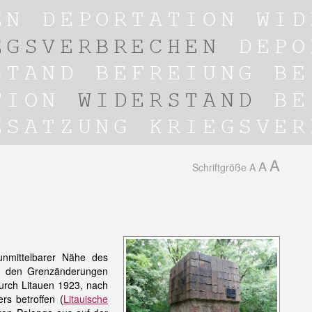
A
A
Schriftgröße
A
unmittelbarer Nähe des
on den Grenzänderungen
urch Litauen 1923, nach
s betroffen (
Litauische