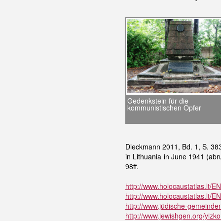
Gedenkstein für die
kommunistischen Opfer
Dieckmann 2011, Bd. 1, S. 383f
in Lithuania in June 1941 (abr
98ff.
http://www.holocaustatlas.lt/E
http://www.holocaustatlas.lt/E
http://www.jüdische-gemeinden
http://www.jewishgen.org/yizkor