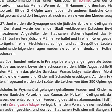
„Einsatzkommando Tilsit“ unter Hans-Joachim
Böhme
, Chef der G
olizeikommissariats Memel, Werner Schmitt-Hammer und Bernhard Fis
itspolizei. 180 der 214 Opfer waren Juden, die anderen litauische 
ai gebracht und dort festgesetzt; noch waren sie von den Morden 
 27. Juni wurden die Synagoge und die jüdische Schule in Kretinga n
r. Der Brand wurde der in der Stadt verbliebenen jüdischen Bev
sextremer Angestellter der litauischen Sicherheitspolizei das F
. Juni weitere jüdische Männer verhaftet und in einen Keller gesper
zprügeln, in einen Fischteich zu springen und zum Gespött der Leute
 aufeinanderfolgenden Tagen wurden sie von einem deutschen Poliz
rschossen.
ls über hundert weitere, in Kretinga bereits gefangen gesetzte Jude
Grube ausheben, bevor sie erschossen wurden. Mitte August schließl
teten Männern das gleiche Schicksal. Pranas Lukys hatte diesen Mord
“, die die Frauen und Kinder mit Schaufeln erschlugen. Auf dem Fr
en, insgesamt wurden dort später die Leichen von über 350 Opfern ge
tshofes in Pryšmančiai gefangen gehaltenen Frauen und Kinder w
te der litauische Polizeichef aus Kaunas der Polizei in Kretinga mit:
rlassen, der entsprechenden Forderung des „Einsatzkommandos Tilsit“
in ein
Zwangsarbeitslager
verlegt. Unter dem Vorwand einer medizinis
ch außen geschickt und dort von litauischen Polizisten mit Stangen