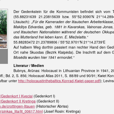
Der Gedenkstein für die Kommunisten befindet sich vom T
(55.88231639 21.23815639 bzw. 55°52.9390'N 21°14.2894
Litauisch): „
Für die Kameraden der litauischen Arbeiterklass
Makštys Edvardas, geb. 1881 in Kavarskas, Vainonas Jonas,
und litauischen Nationalisten während der deutschen Okkupa
das Mutterland frei leben kann. E. Mieželaitis.“
55.88283472 21.23789806 / 55°52.9701'N 21°14.2739'E
Auf halbem Weg dorthin passiert man rechter Hand den Ged
Ort nahe Skuodas (Bezirk Klaipėda). Die Inschrift auf dem G
Mosėdis wurden hier 1941 ermordet.“
Literatur / Medien
Bubnys, Arūnas: Holocaust in Lithuanian Province in 1941, 2
f.; Bd. 2, S. 856; Holocaust Atlas 2011, S. 88/89 und 90/91; Kwiet Kon
ufbar unter
http://holocaustinthebaltics.Konrad-Kwiet-paper.pdf
); Levin
N/Gedenkort I Kveciai
(Gedenkort I)
N/Gedenkort II Kretinga
(Gedenkort II)
.de/crottingen-litauen
(Historischer Abriss)
/pinkas_lita/lit_00617.html
(Josef Rosin: Kretinga)