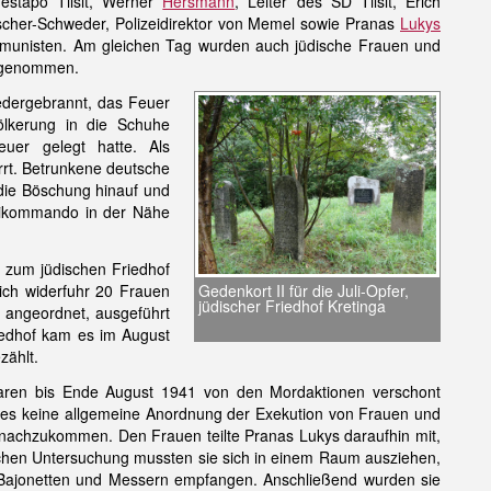
estapo Tilsit, Werner
Hersmann
, Leiter des SD Tilsit, Erich
cher-Schweder, Polizeidirektor von Memel sowie Pranas
Lukys
Kommunisten. Am gleichen Tag wurden auch jüdische Frauen und
ausgenommen.
iedergebrannt, das Feuer
ölkerung in die Schuhe
euer gelegt hatte. Als
rt. Betrunkene deutsche
 die Böschung hinauf und
eikommando in der Nähe
n zum jüdischen Friedhof
Gedenkort II für die Juli-Opfer,
ich widerfuhr 20 Frauen
jüdischer Friedhof Kretinga
 angeordnet, ausgeführt
iedhof kam es im August
zählt.
aren bis Ende August 1941 von den Mordaktionen verschont
 da es keine allgemeine Anordnung der Exekution von Frauen und
 nachzukommen. Den Frauen teilte Pranas Lukys daraufhin mit,
chen Untersuchung mussten sie sich in einem Raum ausziehen,
, Bajonetten und Messern empfangen. Anschließend wurden sie