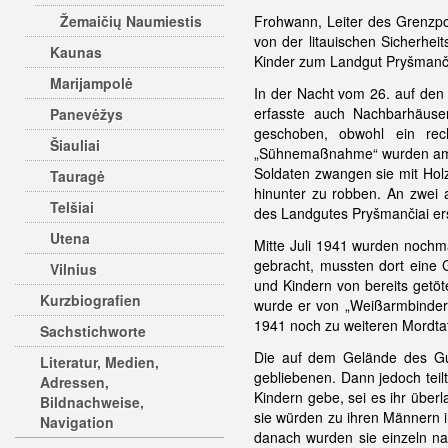
Žemaičių Naumiestis
Frohwann, Leiter des Grenzp
von der litauischen Sicherhe
Kaunas
Kinder zum Landgut Pryšmanči
Marijampolė
In der Nacht vom 26. auf den
erfasste auch Nachbarhäuse
Panevėžys
geschoben, obwohl ein recht
Šiauliai
„Sühnemaßnahme“ wurden am 28
Soldaten zwangen sie mit Hol
Tauragė
hinunter zu robben. An zwei
Telšiai
des Landgutes Pryšmančiai e
Utena
Mitte Juli 1941 wurden nochma
gebracht, mussten dort eine 
Vilnius
und Kindern von bereits getö
Kurzbiografien
wurde er von „Weißarmbindern
1941 noch zu weiteren Mordtat
Sachstichworte
Die auf dem Gelände des Gu
Literatur, Medien,
gebliebenen. Dann jedoch teil
Adressen,
Kindern gebe, sei es ihr übe
Bildnachweise,
sie würden zu ihren Männern 
Navigation
danach wurden sie einzeln na