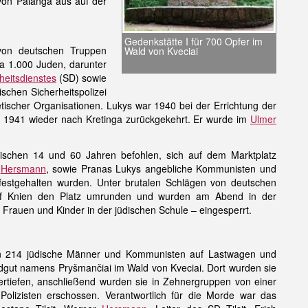
 von Palanga aus auf der
Gedenkstätte I für 700 Opfer im
on deutschen Truppen
Wald von Kveciai
a 1.000 Juden, darunter
heitsdienstes
(SD) sowie
ischen Sicherheitspolizei
scher Organisationen. Lukys war 1940 bei der Errichtung der
i 1941 wieder nach Kretinga zurückgekehrt. Er wurde im
Ulmer
ischen 14 und 60 Jahren befohlen, sich auf dem Marktplatz
r
Hersmann
, sowie Pranas Lukys angebliche Kommunisten und
festgehalten wurden. Unter brutalen Schlägen von deutschen
f Knien den Platz umrunden und wurden am Abend in der
rauen und Kinder in der jüdischen Schule – eingesperrt.
ten 214 jüdische Männer und Kommunisten auf Lastwagen und
dgut namens Pryšmančiai im Wald von Kveciai. Dort wurden sie
tiefen, anschließend wurden sie in Zehnergruppen von einer
Polizisten erschossen. Verantwortlich für die Morde war das