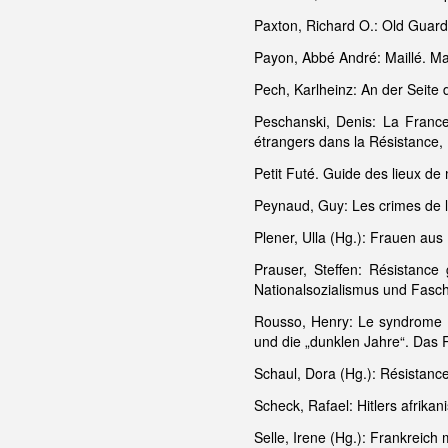
Paxton, Richard O.: Old Guar
Payon, Abbé André: Maillé. Ma
Pech, Karlheinz: An der Seite
Peschanski, Denis: La Franc
étrangers dans la Résistance,
Petit Futé. Guide des lieux d
Peynaud, Guy: Les crimes de l
Plener, Ulla (Hg.): Frauen aus
Prauser, Steffen: Résistanc
Nationalsozialismus und Fasc
Rousso, Henry: Le syndrome d
und die „dunklen Jahre“. Das
Schaul, Dora (Hg.): Résistance
Scheck, Rafael: Hitlers afrik
Selle, Irene (Hg.): Frankreich