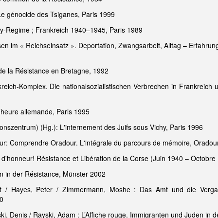
Le génocide des Tsiganes, Paris 1999
hy-Regime ; Frankreich 1940–1945, Paris 1989
en im « Reichseinsatz ». Deportation, Zwangsarbeit, Alltag – Erfahru
 de la Résistance en Bretagne, 1992
reich-Komplex. Die nationalsozialistischen Verbrechen in Frankreich 
 l’heure allemande, Paris 1995
szentrum) (Hg.): L'internement des Juifs sous Vichy, Paris 1996
ur: Comprendre Oradour. L'intégrale du parcours de mémoire, Oradou
 d'honneur! Résistance et Libération de la Corse (Juin 1940 – Octobre
en in der Résistance, Münster 2002
ert / Hayes, Peter / Zimmermann, Moshe : Das Amt und die Vergan
0
i, Denis / Rayski, Adam : L’Affiche rouge. Immigranten und Juden in d