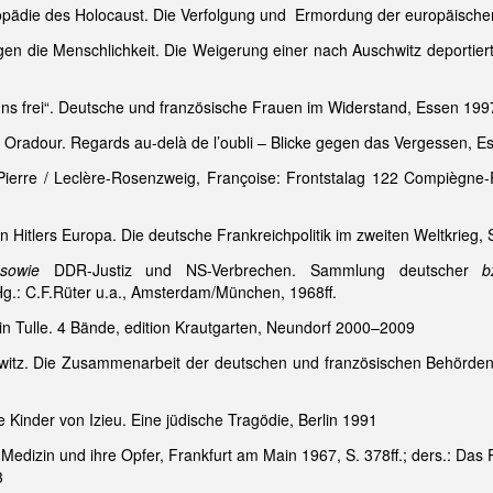
lopädie des Holocaust. Die Verfolgung und Ermordung der europäische
gen die Menschlichkeit. Die Weigerung einer nach Auschwitz deportier
 uns frei“. Deutsche und französische Frauen im Widerstand, Essen 199
: Oradour. Regards au-delà de l’oubli – Blicke gegen das Vergessen, Ess
Pierre / Leclère-Rosenzweig, Françoise: Frontstalag 122 Compiègne-
in Hitlers Europa. Die deutsche Frankreichpolitik im zweiten Weltkrieg, 
n
sowie
DDR-Justiz und NS-Verbrechen. Sammlung deutscher
b
g.: C.F.Rüter u.a., Amsterdam/München, 1968ff.
 in Tulle. 4 Bände, edition Krautgarten, Neundorf 2000–2009
hwitz. Die Zusammenarbeit der deutschen und französischen Behörden 
e Kinder von Izieu. Eine jüdische Tragödie, Berlin 1991
S-Medizin und ihre Opfer, Frankfurt am Main 1967, S. 378ff.; ders.: Da
3