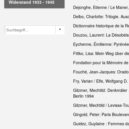
Widerstand 1933 - 1945
Dejonghe, Etienne / Le Maner,
Delbo, Charlotte: Trilogie. Au
Dictionnaire historique de la 
Douzou, Laurent: La Désobéiss
Eychenne, Émilienne: Pyrénées
Fittko, Lisa: Mein Weg über 
Fondation pour la Mémoire de 
Fouché, Jean-Jacques: Oradour
Fry, Varian / Elfe, Wolfgang D
Gilzmer, Mechtild: Denkmäler
Berlin 1994
Gilzmer, Mechtild / Levisse-To
Gingold, Peter: Paris Boulevar
Guidez, Guylaine : Femmes da