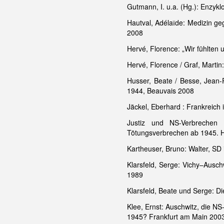
Gutmann, I. u.a. (Hg.): Enzyk
Hautval, Adélaїde: Medizin ge
2008
Hervé, Florence: „Wir fühlten
Hervé, Florence / Graf, Martin
Husser, Beate / Besse, Jean-
1944, Beauvais 2008
Jäckel, Eberhard : Frankreich 
Justiz und NS-Verbreche
Tötungsverbrechen ab 1945. H
Kartheuser, Bruno: Walter, SD
Klarsfeld, Serge: Vichy–Ausc
1989
Klarsfeld, Beate und Serge: Di
Klee, Ernst: Auschwitz, die N
1945? Frankfurt am Main 200