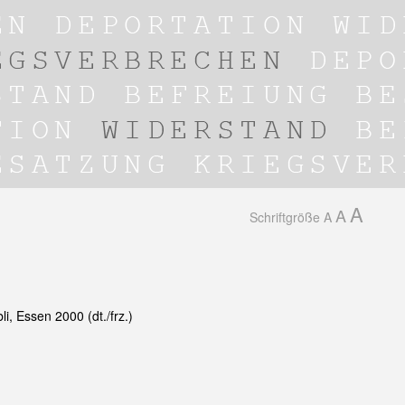
A
A
Schriftgröße
A
i, Essen 2000 (dt./frz.)