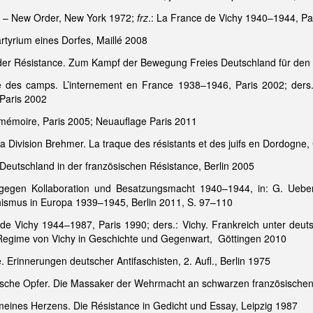
d – New Order, New York 1972;
frz
.: La France de Vichy 1940–1944, Pa
rtyrium eines Dorfes, Maillé 2008
 der Résistance. Zum Kampf der Bewegung Freies Deutschland für den
e des camps. L’internement en France 1938–1946, Paris 2002; ders.
 Paris 2002
e mémoire, Paris 2005; Neuauflage Paris 2011
a Division Brehmer. La traque des résistants et des juifs en Dordogne,
 Deutschland in der französischen Résistance, Berlin 2005
e gegen Kollaboration und Besatzungsmacht 1940–1944, in: G. Ueb
hismus in Europa 1939–1945, Berlin 2011, S. 97–110
e Vichy 1944–1987, Paris 1990; ders.: Vichy. Frankreich unter deu
 Regime von Vichy in Geschichte und Gegenwart, Göttingen 2010
. Erinnerungen deutscher Antifaschisten, 2. Aufl., Berlin 1975
anische Opfer. Die Massaker der Wehrmacht an schwarzen französische
 meines Herzens. Die Résistance in Gedicht und Essay, Leipzig 1987