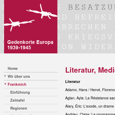
Literatur, Me
Home
Wir über uns
Literatur
Frankreich
Adamo, Hans / Hervé, Florence 
Einführung
Aglan, Ayla: La Résistance sa
Zeittafel
Alary, Éric: L'exode, un drame
Regionen
Andrieu, Claire: Le programm