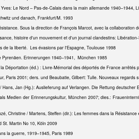
 Yves: Le Nord – Pas-de-Calais dans la main allemande 1940–1944, Li
schwitz und danach, Frankfurt/M. 1993
Résistance. Sous la direction de François Marcot, avec la collaboration
ance, histoire d'un mouvement et d'un journal clandestins: Libératio
 de la liberté. Les évasions par l'Espagne, Toulouse 1998
die Pyrenäen. Erinnerungen 1940–1941, München 1985
la Déportation (éd.) : Livre-Mémorial des déportés de France arrêtés 
, Paris 2001; ders. und Beaubatie, Gilbert: Tulle. Nouveaux regards s
. / Hans, Jan (Hg.): Auslieferung auf Verlangen. Die Rettung deutscher
 als Medien der Erinnerungskultur, München 2007; dies.: Fraueninter
uzé, Christine / Martens, Steffen (dir.): Les femmes dans la Résistance 
d St. Martin No 10, Köln 2009
ns la guerre, 1919–1945, Paris 1989