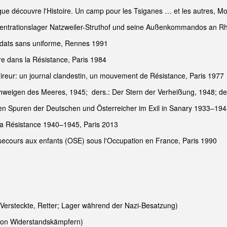
que découvre l'Histoire. Un camp pour les Tsiganes … et les autres, Mo
ntrationslager Natzweiler-Struthof und seine Außenkommandos an R
Soldats sans uniforme, Rennes 1991
ère dans la Résistance, Paris 1984
Tireur: un journal clandestin, un mouvement de Résistance, Paris 1977
chweigen des Meeres, 1945; ders.: Der Stern der Verheißung, 1948; de
den Spuren der Deutschen und Österreicher im Exil in Sanary 1933–1945
e la Résistance 1940–1945, Paris 2013
secours aux enfants (OSE) sous l'Occupation en France, Paris 1990
 Versteckte, Retter; Lager während der Nazi-Besatzung)
von Widerstandskämpfern)