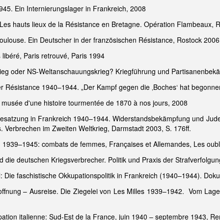
45. Ein Internierungslager in Frankreich, 2008
d: Les hauts lieux de la Résistance en Bretagne. Opération Flambeaux,
ulouse. Ein Deutscher in der französischen Résistance, Rostock 2006
 libéré, Paris retrouvé, Paris 1994
 Krieg oder NS-Weltanschauungskrieg? Kriegführung und Partisanenbe
 der Résistance 1940–1944. „Der Kampf gegen die ‚Boches‘ hat begon
 musée d'une histoire tourmentée de 1870 à nos jours, 2008
 Besatzung in Frankreich 1940–1944. Widerstandsbekämpfung und Juden
 Verbrechen im Zweiten Weltkrieg, Darmstadt 2003, S. 176ff.
): 1939–1945: combats de femmes, Françaises et Allemandes, Les oubli
nd die deutschen Kriegsverbrecher. Politik und Praxis der Strafverfolg
l: Die faschistische Okkupationspolitik in Frankreich (1940–1944). Do
Hoffnung – Ausreise. Die Ziegelei von Les Milles 1939–1942. Vom Lag
pation italienne: Sud-Est de la France, juin 1940 – septembre 1943, R