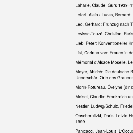
Laharie, Claude: Gurs 1939–19
Lefort, Alain / Lucas, Bernar
Leo, Gerhard: Frühzug nach To
Levisse-Touzé, Christine: Paris
Lieb, Peter: Konventioneller
List, Corinna von: Frauen in
Mémorial d'Alsace Moselle. Le
Meyer, Ahlrich: Die deutsche
Ueberschär: Orte des Grauens.
Morin-Rotureau, Évelyne (dir.
Moisel, Claudia: Frankreich u
Nestler, Ludwig/Schulz, Friede
Obschernitzki, Doris: Letzte 
1999
Panicacci, Jean-Louis: L'Occu