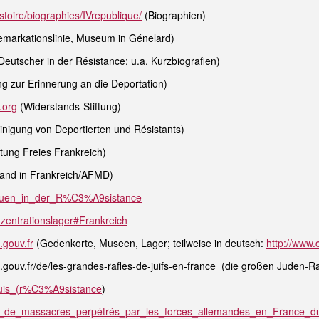
toire/biographies/IVrepublique/
(Biographien)
markationslinie, Museum in Génelard)
eutscher in der Résistance; u.a. Kurzbiografien)
ng zur Erinnerung an die Deportation)
.org
(Widerstands-Stiftung)
inigung von Deportierten und Résistants)
ftung Freies Frankreich)
and in Frankreich/AFMD)
/Frauen_in_der_R%C3%A9sistance
onzentrationslager#Frankreich
gouv.fr
(Gedenkorte, Museen, Lager; teilweise in deutsch:
http://www
ouv.fr/de/les-grandes-rafles-de-juifs-en-france (die großen Juden-Ra
Maquis_(r%C3%A9sistance
)
/Liste_de_massacres_perpétrés_par_les_forces_allemandes_en_France