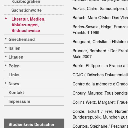
Kurzbiografien
Auzias, Claire: Samudaripen. 
Sachstichworte
Baruch, Marc-Olivier: Das Vic
Literatur, Medien,
Abkürzungen,
Bories-Sawala, Helga: Franzos
Bildnachweise
Frankfurt 1999
Griechenland
Bougeard, Christian : Histoire
Italien
Brunner, Bernhard : Der Frank
Main 2007
Litauen
Burrin, Philippe : La France à
Polen
Links
CDJC (Jüdisches Dokumentation
News
Centre de la mémoire d'Orado
Kontakt
Choury, Maurice: Tous bandits
Impressum
Collins Weitz, Margaret: Frau
Conze, Eckart / Frei, Norb
Bundesrepublik, München 201
Studienkreis Deutscher
Courtois, Stéphane / Peschansk