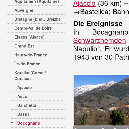
Ajaccio
(36 km) 
Aquitanien (Aquitaine)
→Bastelica; Bahn
Auvergne
Bretagne (bret.: Breizh)
Die Ereignisse
Centre-Val de Loire
In Bocagn
Elsass (Alsace)
Schwarzhemden
Grand Est
Napulio“. Er wu
1943 von 30 Patri
Hauts-de-France
Île-de-France
Korsika (Corse /
Corsica)
Ajaccio
Asco
Barchetta
Bastia
Bocognano