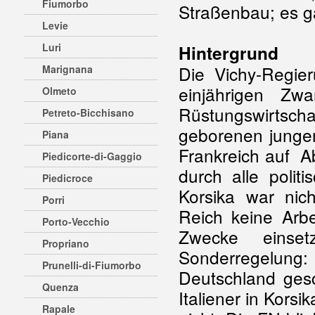
Fiumorbo
Straßenbau; es ga
Levie
Luri
Hintergrund
Die Vichy-Regie
Marignana
einjährigen Zw
Olmeto
Rüstungswirts
Petreto-Bicchisano
geborenen jungen
Piana
Frankreich auf A
Piedicorte-di-Gaggio
durch alle politi
Piedicroce
Korsika war nic
Porri
Reich keine Arbe
Porto-Vecchio
Zwecke einset
Propriano
Sonderregelung
Prunelli-di-Fiumorbo
Deutschland gesc
Quenza
Italiener in Korsi
Rapale