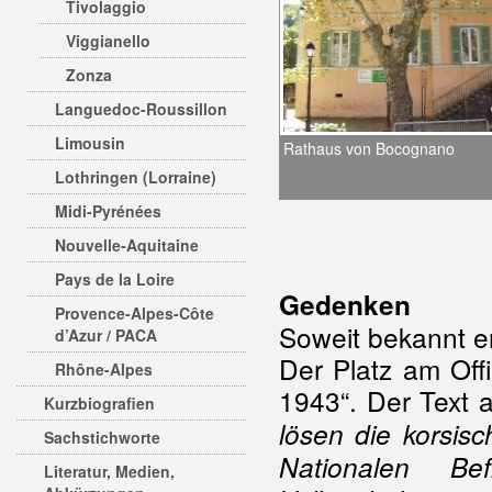
Tivolaggio
Viggianello
Zonza
Languedoc-Roussillon
Limousin
Rathaus von Bocognano
Lothringen (Lorraine)
Midi-Pyrénées
Nouvelle-Aquitaine
Pays de la Loire
Gedenken
Provence-Alpes-Côte
Soweit bekannt er
d’Azur / PACA
Der Platz am Off
Rhône-Alpes
1943“. Der Text a
Kurzbiografien
lösen die korsis
Sachstichworte
Nationalen Be
Literatur, Medien,