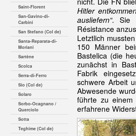
nicht. Die FN bli
Saint-Florent
Hitler entkommen
San-Gavino-di-
. Sie 
ausliefern“
Carbini
Résistance anzus
San Stefano (Col de)
Letztlich musste
Santa-Reparata-di-
150 Männer bei
Moriani
Bastelica (die h
Sartène
zunächst in Bast
Scolca
Fabrik eingeset
Serra-di-Ferro
schwere Arbeit 
Sio (Col de)
Abwesende wurden
Solaro
führte zu eine
Sorbo-Ocagnano /
erfahrene Widers
Querciolo
Sotta
Teghime (Col de)