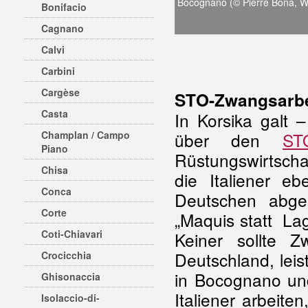
Bocognano (© Pierre Bona, Wi
Bonifacio
Cagnano
Calvi
Carbini
Cargèse
STO-Zwangsarbe
Casta
In Korsika galt 
Champlan / Campo
über den
ST
Piano
Rüstungswirtscha
Chisa
die Italiener eb
Conca
Deutschen abge
Corte
„Maquis statt Lag
Coti-Chiavari
Keiner sollte Z
Deutschland, lei
Crocicchia
in Bocognano und
Ghisonaccia
Italiener arbeit
Isolaccio-di-