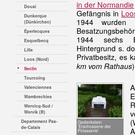
in der Normandie
Douai
Gefängnis in
Loo
Dunkerque
1944 wurden 
(Dünkirchen)
Besatzungsbehör
Éperlecques
1944 sechs Ei
Esquelbecq
Hintergrund s. dor
Lille
Privatbesitz, es 
Loos (Nord)
)
km vom Rathaus
Seclin
Tourcoing
Valenciennes
E
Wambrechies
R
Wervicq-Sud /
Wervik (B)
(
Departement Pas-
Gedenkstein
'Erschossene der
de-Calais
A
Potasserie'