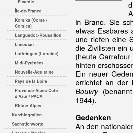
Picardie
d
Île-de-France
A
in Brand. Sie sc
Korsika (Corse /
Corsica)
etwas Essbares 
Languedoc-Roussillon
und riefen eine S
Limousin
die Zivilisten ein
Lothringen (Lorraine)
(heute Carrefour
Midi-Pyrénées
hinten erschossen
Ein neuer Gedenk
Nouvelle-Aquitaine
errichtet an de
Pays de la Loire
(benannt
Bouvry
Provence-Alpes-Côte
d’Azur / PACA
1944).
Rhône-Alpes
Kurzbiografien
Gedenken
Sachstichworte
An den nationale