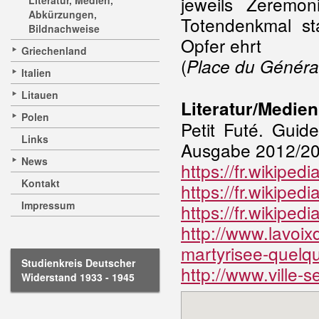
jeweils Zeremo
Literatur, Medien,
Abkürzungen,
Totendenkmal sta
Bildnachweise
Opfer ehrt
Griechenland
(
Place du Général
Italien
Litauen
Literatur/Medien
Polen
Petit Futé. Guid
Links
Ausgabe 2012/20
News
https://fr.wikiped
Kontakt
https://fr.wikiped
Impressum
https://fr.wikipedi
http://www.lavoix
martyrisee-quel
Studienkreis Deutscher
http://www.ville-se
Widerstand 1933 - 1945