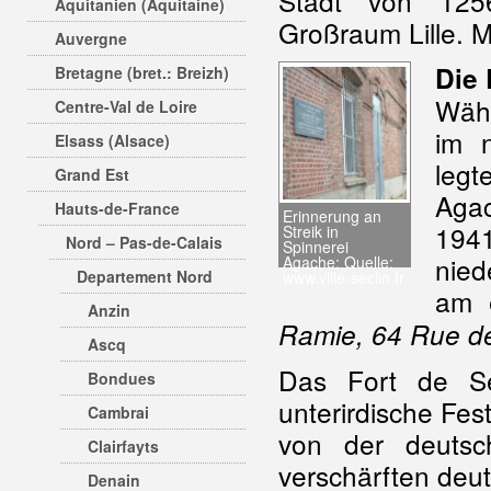
Stadt von 1256
Aquitanien (Aquitaine)
Großraum Lille. M
Auvergne
Die 
Bretagne (bret.: Breizh)
Wäh
Centre-Val de Loire
im n
Elsass (Alsace)
legt
Grand Est
Agac
Hauts-de-France
Erinnerung an
1941
Streik in
Nord – Pas-de-Calais
Spinnerei
nied
Agache; Quelle:
Departement Nord
www.ville-seclin.fr
am 
Anzin
Ramie, 64 Rue de
Ascq
Das Fort de Se
Bondues
unterirdische Fes
Cambrai
von der deuts
Clairfayts
verschärften de
Denain