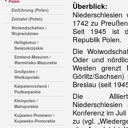
Polen
Überblick:
Einführung (Polen)
Niederschlesien 
Zeittafel (Polen)
1742 zu Preußen
Woiwodschaften /
Seit 1945 ist d
Województwo
Republik Polen.
Heiligkreuz /
Swiętokrzyskie
Die Woiwodschaft
Ermland-Masuren /
Oder und nördli
Warmińsko-Mazurskie
Westen grenzt N
Großpolen /
Görlitz/Sachsen)
Wielkopolski
Breslau (seit 194
Karpatenvorland /
Podkarpackie
Die Alliie
Kleinpolen /
Niederschlesien
Małopolskie
Konferenz im Juli
Kujawien-Pommern /
zu (vgl. „Wieder
Kujawsko-Pomorskie