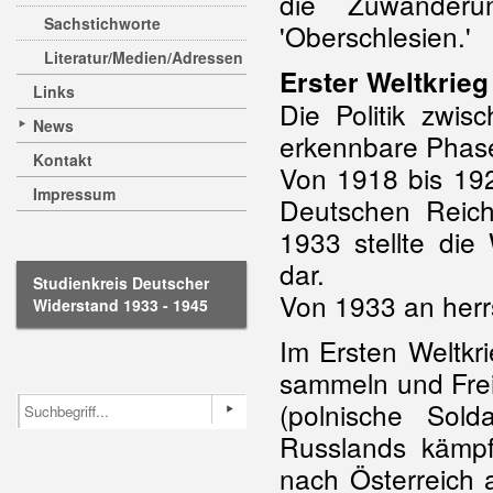
die Zuwanderun
Sachstichworte
'Oberschlesien.'
Literatur/Medien/Adressen
Erster Weltkrie
Links
Die Politik zwis
News
erkennbare Phase
Kontakt
Von 1918 bis 19
Impressum
Deutschen Reich
1933 stellte die
dar.
Studienkreis Deutscher
Von 1933 an herr
Widerstand 1933 - 1945
Im Ersten Weltkr
sammeln und Freiw
(polnische Sol
Russlands kämpf
nach Österreich 