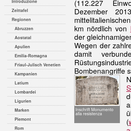
(112.227 Einw
Introduzione
Dezember 2013
Zeittafel
mittelitalienisch
Regionen
km nördlich von
Abruzzen
der gleichnamige
Aostatal
Wegen der zahlre
Apulien
damit verbund
Emilia-Romagna
Rüstungsindustri
Friaul-Julisch Venetien
Bombenangriffe st
Kampanien
Latium
S
Lombardei
d
Ligurien
a
Inschrift Monumento
Marken
ü
alla resistenza
Piemont
(
a
Rom