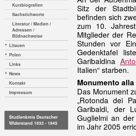
Kurzbiografien
Sitz der Stadtb
Sachstichworte
befinden sich zw
zum 10. Jahres
Literatur / Medien /
Adressen /
Mitglieder der R
Bildnachweise
Stunden vor Eint
Litauen
Gedenktafel list
Polen
Garibaldina
Anto
Links
Italien“ starben.
News
Monumento alla 
Kontakt
Das Monument zu 
Impressum
„Rotonda dei Pa
Garibaldi, der 
Guglielmi an der
Studienkreis Deutscher
Widerstand 1933 - 1945
im Jahr 2005 erric