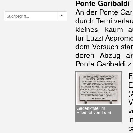
Ponte Garibaldi
An der Ponte Gari
durch Terni verla
kleines, kaum au
für Luzzi Aspromo
dem Versuch star
deren Abzug an
Ponte Garibaldi z
F
E
(
V
v
Gedenktafel im
Friedhof von Terni
i
c