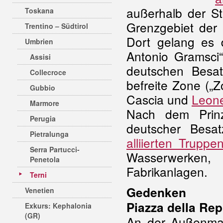
außerhalb der St
Toskana
Grenzgebiet der
Trentino – Südtirol
Dort gelang es d
Umbrien
Antonio Gramsci
Assisi
deutschen Besa
Collecroce
befreite Zone („Z
Gubbio
Cascia und
Leon
Marmore
Nach dem Prinz
Perugia
deutscher Besat
Pietralunga
alliierten Truppe
Serra Partucci-
Wasserwerke
Penetola
Fabrikanlagen.
Terni
Gedenken
Venetien
Piazza della Re
Exkurs: Kephalonia
(GR)
An der Außenmau