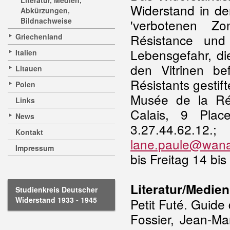
Literatur, Medien,
Widerstand in de
Abkürzungen,
Bildnachweise
'verbotenen Zo
Résistance und
Griechenland
Lebensgefahr, di
Italien
den Vitrinen be
Litauen
Résistants gestif
Polen
Musée de la Rés
Links
Calais, 9 Plac
News
3.27.44.
Kontakt
lane.paule@wana
Impressum
bis Freitag 14 bi
Literatur/Medien
Studienkreis Deutscher
Widerstand 1933 - 1945
Petit Futé. Guide
Fossier, Jean-Mar