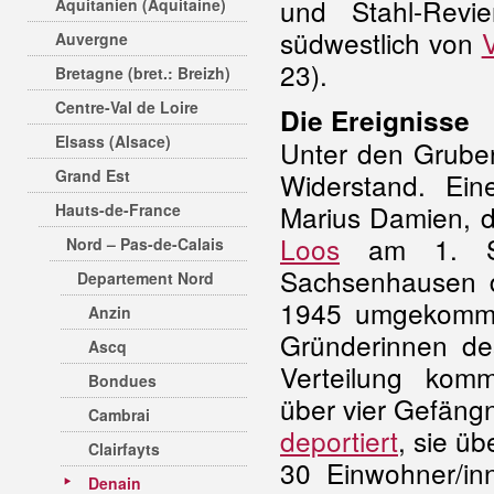
und Stahl-Revi
Aquitanien (Aquitaine)
südwestlich von
Auvergne
23).
Bretagne (bret.: Breizh)
Centre-Val de Loire
Die Ereignisse
Elsass (Alsace)
Unter den Gruben
Grand Est
Widerstand. Ein
Marius Damien, d
Hauts-de-France
Loos
am 1. Se
Nord – Pas-de-Calais
Sachsenhausen d
Departement Nord
1945 umgekomme
Anzin
Gründerinnen d
Ascq
Verteilung komm
Bondues
über vier Gefäng
Cambrai
deportiert
, sie üb
Clairfayts
30 Einwohner/in
Denain