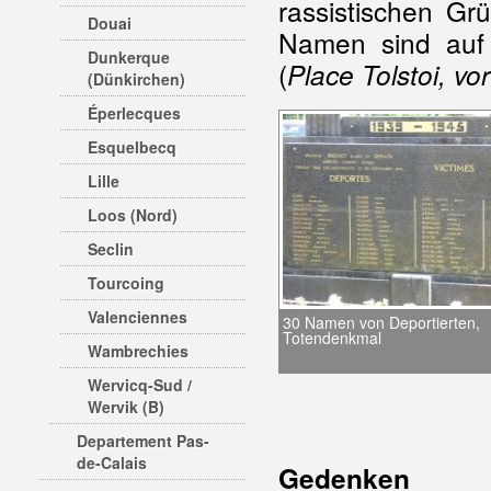
rassistischen Gr
Douai
Namen sind auf 
Dunkerque
(
Place Tolstoi, v
(Dünkirchen)
Éperlecques
Esquelbecq
Lille
Loos (Nord)
Seclin
Tourcoing
Valenciennes
30 Namen von Deportierten,
Totendenkmal
Wambrechies
Wervicq-Sud /
Wervik (B)
Departement Pas-
de-Calais
Gedenken