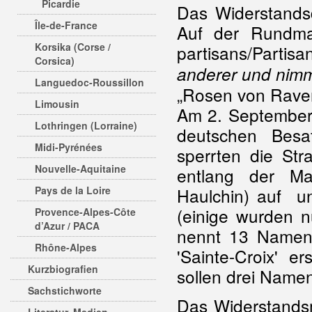
Picardie
Das Widerstandsd
Île-de-France
Auf der Rundma
Korsika (Corse /
partisans/Partisan
Corsica)
anderer und nimm
Languedoc-Roussillon
„Rosen von Rave
Limousin
Am 2. September 
Lothringen (Lorraine)
deutschen Besat
Midi-Pyrénées
sperrten die Str
Nouvelle-Aquitaine
entlang der Ma
Pays de la Loire
Haulchin) auf u
(einige wurden 
Provence-Alpes-Côte
d’Azur / PACA
nennt 13 Namen 
Rhône-Alpes
'Sainte-Croix' 
Kurzbiografien
sollen drei Namen
Sachstichworte
Das Widerstands