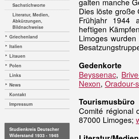
galten manche Geb
Sachstichworte
Dies löste große
Literatur, Medien,
Frühjahr 1944 
Abkürzungen,
heftigen Kämpfen
Bildnachweise
Limoges wurden 
Griechenland
Besatzungstruppe
Italien
Litauen
Gedenkorte
Polen
Beyssenac
,
Brive
Links
Nexon
,
Oradour-s
News
Kontakt
Tourismusbüro
Impressum
Comité régional 
87000 Limoges;
Studienkreis Deutscher
Widerstand 1933 - 1945
Literatur/Medien