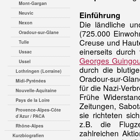
Mont-Gargan
Neuvic
Einführung
Die ländliche und
Nexon
(725.000 Einwohn
Oradour-sur-Glane
Creuse und Haute
Tulle
einerseits durch
Ussac
Georges Guingou
Ussel
durch die bluti
Lothringen (Lorraine)
Oradour-sur-Glan
Midi-Pyrénées
für die Nazi-Verb
Nouvelle-Aquitaine
Frühe Widerstand
Pays de la Loire
Zeitungen, Sabot
Provence-Alpes-Côte
sie richteten si
d’Azur / PACA
z.B. die Flugz
Rhône-Alpes
zahlreichen Akt
Kurzbiografien