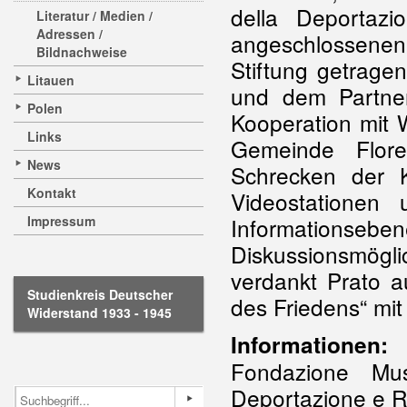
della Deportaz
Literatur / Medien /
Adressen /
angeschlossene
Bildnachweise
Stiftung getrage
Litauen
und dem Partner
Polen
Kooperation mit 
Links
Gemeinde Flore
News
Schrecken der K
Kontakt
Videostationen 
Impressum
Informationseb
Diskussionsmögl
verdankt Prato a
Studienkreis Deutscher
des Friedens“ mit
Widerstand 1933 - 1945
Informationen:
Fondazione Mu
Deportazione e R