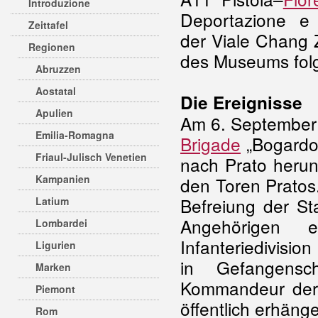
Introduzione
Deportazione e
Zeittafel
der Viale Chang 
Regionen
des Museums folg
Abruzzen
Aostatal
Die Ereignisse
Apulien
Am 6. September
Emilia-Romagna
Brigade
„Bogardo 
Friaul-Julisch Venetien
nach Prato herun
Kampanien
den Toren Pratos.
Befreiung der St
Latium
Angehörigen 
Lombardei
Infanteriedivisi
Ligurien
in Gefangensc
Marken
Kommandeur der 
Piemont
öffentlich erhäng
Rom