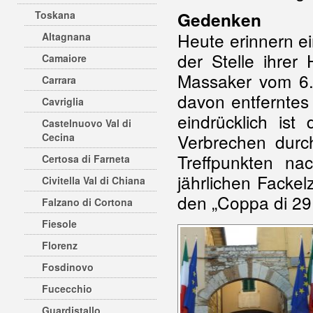
Toskana
Gedenken
Heute erinnern ei
Altagnana
der Stelle ihrer
Camaiore
Massaker vom 6.
Carrara
davon entferntes
Cavriglia
eindrücklich ist 
Castelnuovo Val di
Verbrechen durc
Cecina
Treffpunkten na
Certosa di Farneta
jährlichen Facke
Civitella Val di Chiana
den „Coppa di 29 
Falzano di Cortona
Fiesole
Florenz
Fosdinovo
Fucecchio
Guardistallo