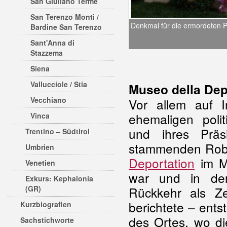
San Giuliano Terme
San Terenzo Monti /
Denkmal für die ermordeten Pa
Bardine San Terenzo
Sant'Anna di
Stazzema
Siena
Vallucciole / Stia
Museo della Dep
Vecchiano
Vor allem auf I
ehemaligen polit
Vinca
und ihres Prä
Trentino – Südtirol
stammenden Rober
Umbrien
Deportation
im Mä
Venetien
war und in den
Exkurs: Kephalonia
(GR)
Rückkehr als Ze
berichtete – entst
Kurzbiografien
des Ortes, wo d
Sachstichworte