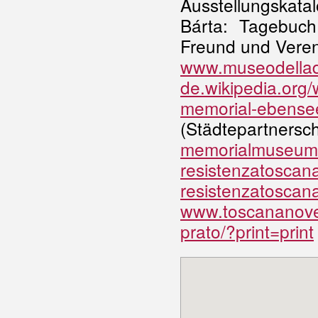
Ausstellungskata
Bárta: Tagebuc
Freund und Vere
www.museodellade
de.wikipedia.org/
memorial-ebensee
(Städtepartnersc
memorialmuseums
resistenzatoscana
resistenzatoscana
www.toscananovece
prato/?print=print