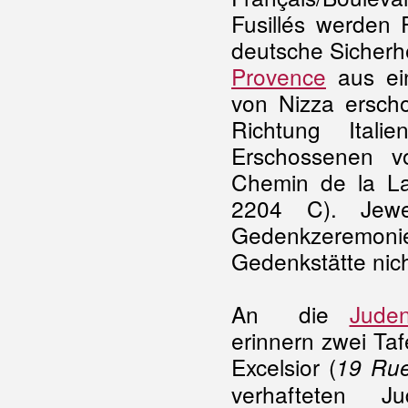
Fusillés werden 
deutsche Sicherhe
Provence
aus ei
von Nizza erscho
Richtung Itali
Erschossenen vo
Chemin de la La
2204 C). Jewe
Gedenkzeremonie 
Gedenkstätte nich
An die
Juden
erinnern zwei Taf
Excelsior (
19 Rue
verhafteten 