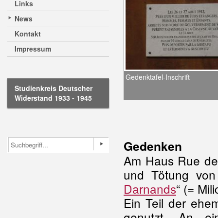
Links
News
Kontakt
Impressum
Gedenktafel-Inschrift
Studienkreis Deutscher
Widerstand 1933 - 1945
Gedenken
Am Haus Rue de F
und Tötung von d
Darnands
“ (= Mi
Ein Teil der ehe
genutzt. An ei