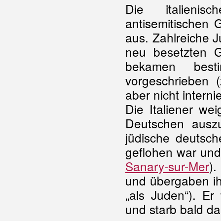
Die italienis
antisemitischen
aus. Zahlreiche 
neu besetzten G
bekamen besti
vorgeschrieben 
aber nicht interni
Die Italiener we
Deutschen auszu
jüdische deutsch
geflohen war und
Sanary-sur-Mer
).
und übergaben ih
„als Juden“). E
und starb bald da