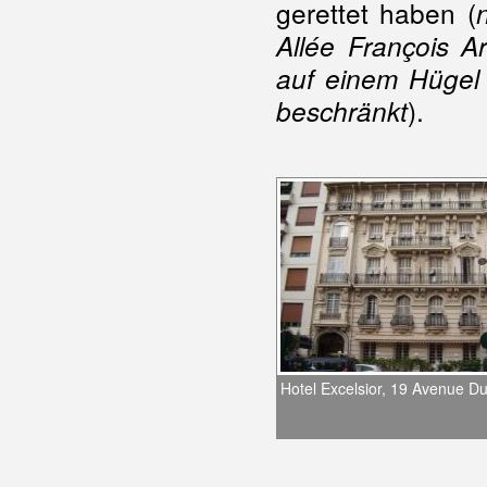
gerettet haben (
Allée François A
auf einem Hügel 
).
beschränkt
Hotel Excelsior, 19 Avenue D