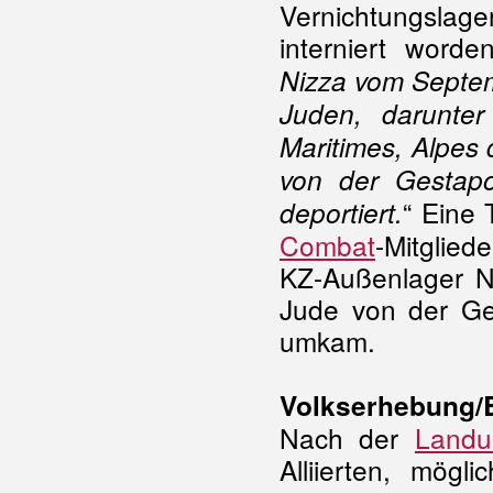
Vernichtungsla
interniert worden
Nizza vom Septe
Juden, darunte
Maritimes, Alpes
von der Gestapo
“ Eine
deportiert.
Combat
-Mitglied
KZ-Außenlager Ne
Jude von der Ge
umkam.
Volkserhebung/B
Nach der
Landu
Alliierten, mögl