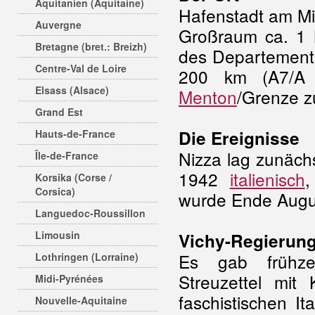
Aquitanien (Aquitaine)
Hafenstadt am Mi
Auvergne
Großraum ca. 1 M
Bretagne (bret.: Breizh)
des Departements
Centre-Val de Loire
200 km (A7/A
Elsass (Alsace)
Menton
/Grenze zu
Grand Est
Die Ereignisse
Hauts-de-France
Nizza lag zunäch
Île-de-France
1942
italienisch
Korsika (Corse /
Corsica)
wurde Ende Augus
Languedoc-Roussillon
Limousin
Vichy-Regierun
Es gab frühzeit
Lothringen (Lorraine)
Streuzettel mit
Midi-Pyrénées
faschistischen I
Nouvelle-Aquitaine