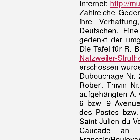
Internet:
http://m
Zahlreiche Geden
ihre Verhaftun
Deutschen. Eine
gedenkt der umg
Die Tafel für R. 
Natzweiler-Struth
erschossen wurden
Dubouchage Nr. 25
Robert Thivin Nr.
aufgehängten A. G
6 bzw. 9 Avenue
des Postes bzw.
Saint-Julien-du-
Caucade an d
Français/Bouleva