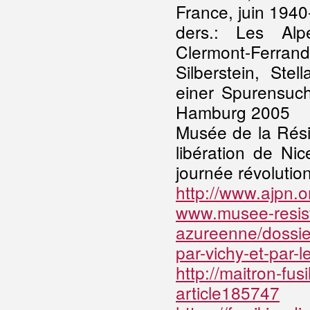
France, juin 194
ders.: Les Alp
Clermont-Ferrand
Silberstein, Ste
einer Spurensuch
Hamburg 2005
Musée de la Rési
libération de Ni
journée révolutio
http://www.ajpn.
www.musee-resist
azureenne/dossier
par-vichy-et-par-
http://maitron-fus
article185747