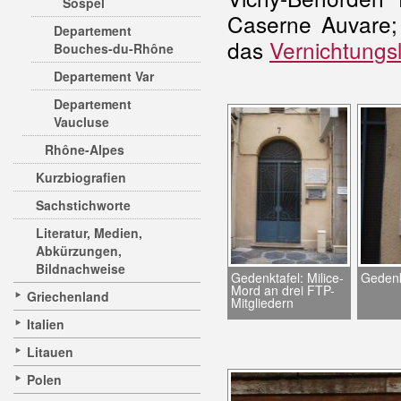
Sospel
Caserne Auvare;
Departement
das
Vernichtungs
Bouches-du-Rhône
Departement Var
Departement
Vaucluse
Rhône-Alpes
Kurzbiografien
Sachstichworte
Literatur, Medien,
Abkürzungen,
Bildnachweise
Gedenktafel: Milice-
Gedenkt
Mord an drei FTP-
Griechenland
Mitgliedern
Italien
Litauen
Polen