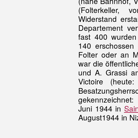
(nähe Bahnhof, Vo
(Folterkeller, 
Widerstand erst
Departement ver
fast 400 wurden
140 erschossen 
Folter oder an M
war die öffentli
und A. Grassi am
Victoire (heute
Besatzungsher
gekennzeichnet:
Juni 1944 in
Sai
August1944 in Ni