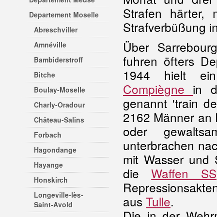
Strafen härter,
Departement Moselle
Strafverbüßung i
Abreschviller
Über Sarrebour
Amnéville
fuhren öfters D
Bambiderstroff
1944 hielt ein
Bitche
Compiègne
in 
Boulay-Moselle
genannt 'train d
Charly-Oradour
2162 Männer an 
Château-Salins
oder gewaltsa
Forbach
unterbrachen nac
Hagondange
mit Wasser und 
Hayange
die
Waffen SS
Honskirch
Repressionsakte
Longeville-lès-
aus
Tulle
.
Saint-Avold
Die in der Wehr