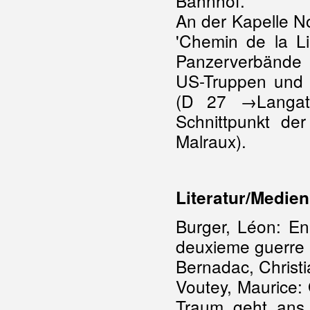
Bahnhof.
An der Kapelle No
'Chemin de la Lib
Panzerverbände 
US-Truppen und
(D 27 →Langatt
Schnittpunkt d
Malraux).
Literatur/Medien
Burger, Léon: En
deuxieme guerre 
Bernadac, Christi
Voutey, Maurice:
Traum geht ans 