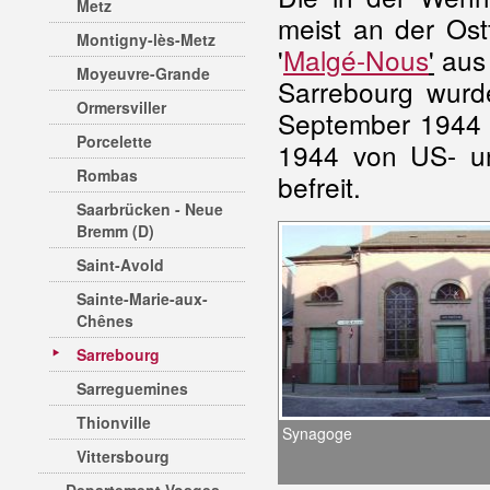
Metz
meist an der Ost
Montigny-lès-Metz
'
Malgé-Nous
'
aus 
Moyeuvre-Grande
Sarrebourg wur
Ormersviller
September 1944 
Porcelette
1944 von US- un
Rombas
befreit.
Saarbrücken - Neue
Bremm (D)
Saint-Avold
Sainte-Marie-aux-
Chênes
Sarrebourg
Sarreguemines
Thionville
Synagoge
Vittersbourg