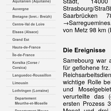
Stadt, 140
Aquitanien (Aquitaine)
Strasbourg/St
Auvergne
Saarbrücken
Bretagne (bret.: Breizh)
→Sarreguemines,
Centre-Val de Loire
von Metz 98 km (
Elsass (Alsace)
Grand Est
Hauts-de-France
Die Ereignisse
Île-de-France
Sarrebourg war 
Korsika (Corse /
für geflohene frz
Corsica)
Reichsarbeitsdie
Languedoc-Roussillon
wichtige Rolle b
Limousin
und Moselgebie
Lothringen (Lorraine)
verurteilte das
Departement
ersten Prozess 3
Meurthe-et-Moselle
Monat und drei 
Departement Meuse