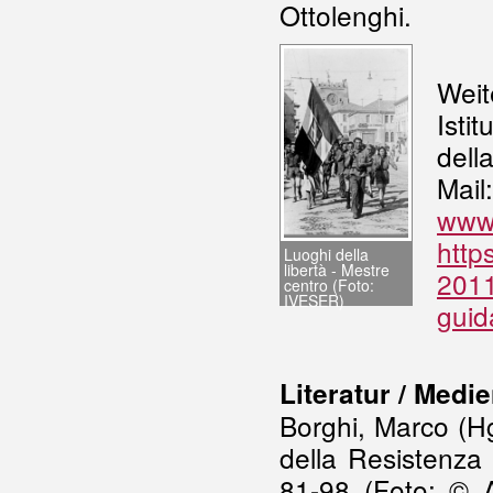
Ottolenghi.
Weit
Isti
dell
Mai
www.
http
Luoghi della
libertà - Mestre
2011
centro (Foto:
IVESER)
guid
Literatur / Medi
Borghi, Marco (Hg)
della Resistenza 
81-98 (Foto: © A