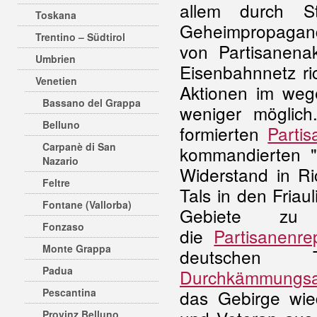
allem durch St
Toskana
Geheimpropagan
Trentino – Südtirol
von Partisanenak
Umbrien
Eisenbahnnetz ri
Venetien
Aktionen im weg
Bassano del Grappa
weniger möglich
Belluno
formierten
Parti
Carpanè di San
kommandierten "B
Nazario
Widerstand in Ri
Feltre
Tals in den Friau
Fontane (Vallorba)
Gebiete zu
Fonzaso
die
Partisanenre
Monte Grappa
deutschen
Padua
Durchkämmungsa
Pescantina
das Gebirge wied
Provinz Belluno