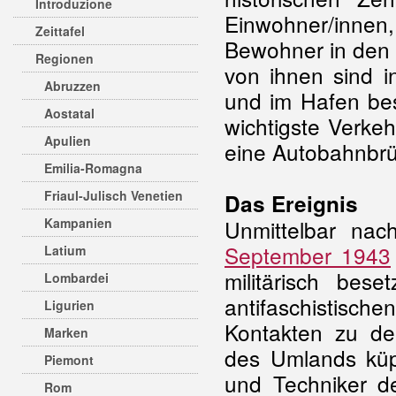
Introduzione
Einwohner/innen,
Zeittafel
Bewohner in den 
Regionen
von ihnen sind i
Abruzzen
und im Hafen bes
Aostatal
wichtigste Verke
Apulien
eine Autobahnbrü
Emilia-Romagna
Friaul-Julisch Venetien
Das Ereignis
Kampanien
Unmittelbar na
September 1943
Latium
militärisch bese
Lombardei
antifaschistisch
Ligurien
Kontakten zu de
Marken
des Umlands küpf
Piemont
und Techniker d
Rom