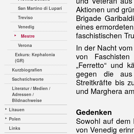
und Veteran aus
Aktionen und grü
San Martino di Lupari
Brigade Garibaldi
Treviso
eines ermordeten
Venedig
faschistischen Tr
Mestre
Verona
In der Nacht vom 
von Faschisten
Exkurs: Kephalonia
(GR)
„Ferretto“ und k
Kurzbiografien
gegen die aus
Sachstichworte
Streitkräfte bis 
Literatur / Medien /
und Marghera am 
Adressen /
Bildnachweise
Litauen
Gedenken
Sowohl auf dem 
Polen
von Venedig erin
Links