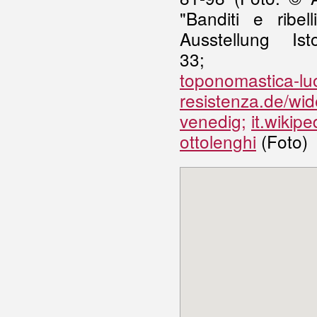
"Banditi e ribel
Ausstellung I
33
toponomastica-luo
resistenza.de/wid
venedig;
it.wikip
ottolenghi
(Foto)