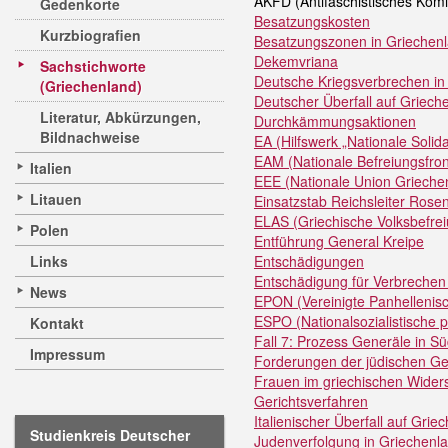
AKFD (Antifaschistisches Komi
Gedenkorte
Besatzungskosten
Kurzbiografien
Besatzungszonen in Griechen
Dekemvriana
Sachstichworte
Deutsche Kriegsverbrechen in
(Griechenland)
Deutscher Überfall auf Griech
Literatur, Abkürzungen,
Durchkämmungsaktionen
Bildnachweise
EA (Hilfswerk „Nationale Solidar
EAM (Nationale Befreiungsfron
Italien
EEE (Nationale Union Grieche
Litauen
Einsatzstab Reichsleiter Rose
ELAS (Griechische Volksbefre
Polen
Entführung General Kreipe
Links
Entschädigungen
Entschädigung für Verbrechen 
News
EPON (Vereinigte Panhellenis
ESPO (Nationalsozialistische p
Kontakt
Fall 7: Prozess Generäle in S
Impressum
Forderungen der jüdischen G
Frauen im griechischen Wider
Gerichtsverfahren
Italienischer Überfall auf Grie
Studienkreis Deutscher
Judenverfolgung in Griechenl