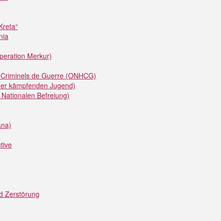
Kreta“
nia
peration Merkur)
es Criminels de Guerre (ONHCG)
der kämpfenden Jugend)
 Nationalen Befreiung)
ana)
tive
d Zerstörung