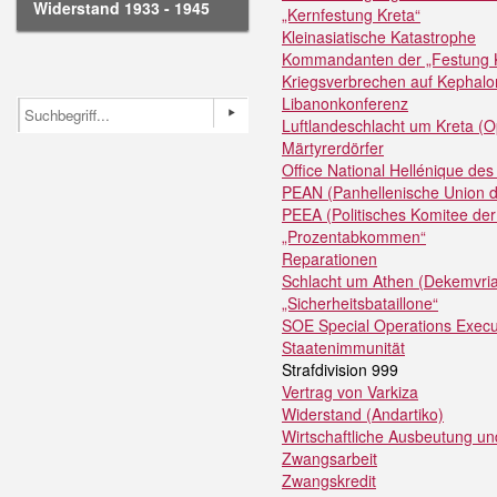
Widerstand 1933 - 1945
„Kernfestung Kreta“
Kleinasiatische Katastrophe
Kommandanten der „Festung 
Kriegsverbrechen auf Kephalo
Libanonkonferenz
Luftlandeschlacht um Kreta (O
Märtyrerdörfer
Office National Hellénique d
PEAN (Panhellenische Union 
PEEA (Politisches Komitee der
„Prozentabkommen“
Reparationen
Schlacht um Athen (Dekemvri
„Sicherheitsbataillone“
SOE Special Operations Execu
Staatenimmunität
Strafdivision 999
Vertrag von Varkiza
Widerstand (Andartiko)
Wirtschaftliche Ausbeutung un
Zwangsarbeit
Zwangskredit