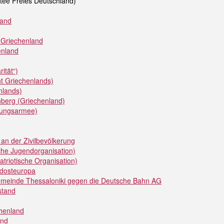
tee Freies Deutschland)
land
 Griechenland
enland
ität“)
t Griechenlands)
nlands)
nberg (Griechenland)
iungsarmee)
an der Zivilbevölkerung
che Jugendorganisation)
atriotische Organisation)
üdosteuropa
emeinde Thessaloniki gegen die Deutsche Bahn AG
stand
chenland
and