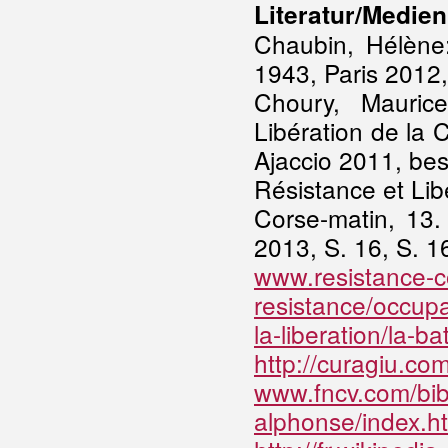
Literatur/Medien
Chaubin, Hélène
1943, Paris 2012,
Choury, Mauric
Libération de la
Ajaccio 2011, bes.
Résistance et Lib
Corse-matin, 13.
2013, S. 16, S. 1
www.resistance-cor
resistance/occupa
la-liberation/la-ba
http://curagiu.co
www.fncv.com/bib
alphonse/index.h