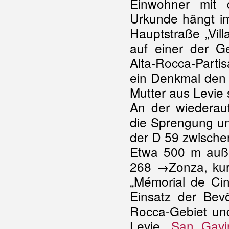
Einwohner mit 
Urkunde hängt im
Hauptstraße „Vil
auf einer der G
Alta-Rocca-Parti
ein Denkmal den
Mutter aus Levie
An der wiederauf
die Sprengung u
der D 59 zwischen
Etwa 500 m auße
268 →Zonza, kur
„Mémorial de Cin
Einsatz der Bev
Rocca-Gebiet un
Levie,
San Gavin