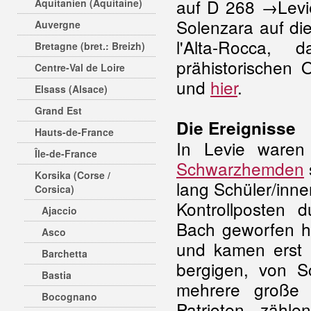
auf D 268 →Levi
Aquitanien (Aquitaine)
Solenzara auf di
Auvergne
l'Alta-Rocca
Bretagne (bret.: Breizh)
prähistorischen
Centre-Val de Loire
und
hier
.
Elsass (Alsace)
Grand Est
Die Ereignisse
Hauts-de-France
In Levie waren
Île-de-France
Schwarzhemden
Korsika (Corse /
lang Schüler/inne
Corsica)
Kontrollposten d
Ajaccio
Bach geworfen ha
Asco
und kamen erst a
Barchetta
bergigen, von S
Bastia
mehrere groß
Bocognano
Patrioten zähl