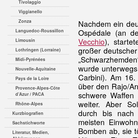
Tivolaggio
Viggianello
Zonza
Nachdem ein deu
Ospédale (an de
Languedoc-Roussillon
Vecchio
), start
Limousin
großer deutscher
Lothringen (Lorraine)
„Schwarzhemden“
Midi-Pyrénées
wurde unterwegs a
Nouvelle-Aquitaine
Carbini). Am 16.
Pays de la Loire
über den Rajo/Ar
Provence-Alpes-Côte
schwere Waffen 
d’Azur / PACA
weiter. Aber S
Rhône-Alpes
durch bis nach 
Kurzbiografien
meisten Einwohn
Sachstichworte
Bomben ab, sie t
Literatur, Medien,