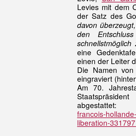
Levies mit dem 
der Satz des Go
davon überzeugt,
den Entschlus
schnellstmöglich 
eine Gedenktafel
einen der Leiter 
Die Namen von 
eingraviert (hinte
Am 70. Jahresta
Staatspräsiden
abgestatte
francois-holland
liberation-331797