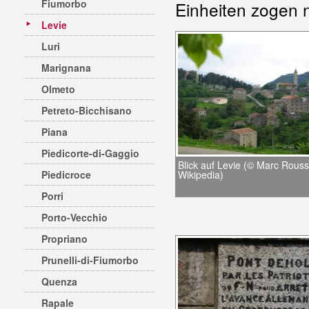
Fiumorbo
Einheiten zogen na
Levie
Luri
Marignana
Olmeto
Petreto-Bicchisano
Piana
Piedicorte-di-Gaggio
Blick auf Levie (© Marc Rouss
Piedicroce
Wikipedia)
Porri
Porto-Vecchio
Propriano
Prunelli-di-Fiumorbo
Quenza
Rapale