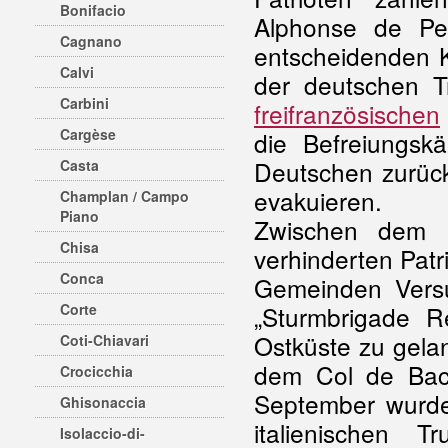
Bonifacio
Alphonse de Per
Cagnano
entscheidenden 
Calvi
der deutschen Tr
Carbini
freifranzösischen
Cargèse
die Befreiungsk
Deutschen zurück
Casta
evakuieren.
Champlan / Campo
Piano
Zwischen dem 
Chisa
verhinderten Pat
Conca
Gemeinden Versu
Corte
„Sturmbrigade R
Ostküste zu gela
Coti-Chiavari
dem Col de Baci
Crocicchia
September wurde
Ghisonaccia
italienischen T
Isolaccio-di-