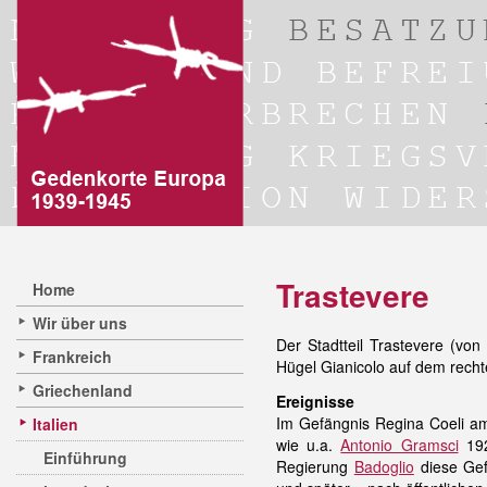
Trastevere
Home
Wir über uns
Der Stadtteil Trastevere (von
Frankreich
Hügel Gianicolo auf dem rechte
Griechenland
Ereignisse
Im Gefängnis Regina Coeli am
Italien
wie u.a.
Antonio Gramsci
192
Einführung
Regierung
Badoglio
diese Gef