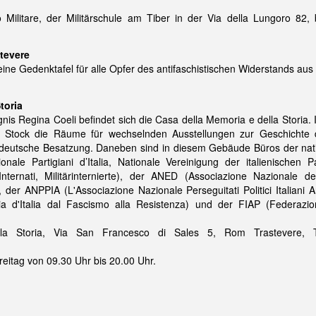
Militare, der Militärschule am Tiber in der Via della Lungoro 82,
stevere
eine Gedenktafel für alle Opfer des antifaschistischen Widerstands aus
toria
gnis Regina Coeli befindet sich die Casa della Memoria e della Storia.
ten Stock die Räume für wechselnden Ausstellungen zur Geschichte
 deutsche Besatzung. Daneben sind in diesem Gebäude Büros der nati
nale Partigiani d’Italia, Nationale Vereinigung der italienischen P
nternati, Militärinternierte), der ANED (Associazione Nazionale del
 der ANPPIA (L'Associazione Nazionale Perseguitati Politici Italiani A
ia d'Italia dal Fascismo alla Resistenza) und der FIAP (Federazion
la Storia, Via San Francesco di Sales 5, Rom Trastevere, 
reitag von 09.30 Uhr bis 20.00 Uhr.