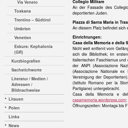
Collegio Militare
Via Veneto
An der Fassade des Collegio 
Toskana
deportierten Juden.
Trentino – Südtirol
Piazza di Santa Maria in Tra
An diesem Platz befindet sich 
Umbrien
Einrichtungen:
Venetien
Casa della Memoria e della S
Exkurs: Kephalonia
Nicht weit entfernt vom Gefän
(GR)
sich die Bibliothek; im ers
italienischen Faschismus und
Kurzbiografien
der ANPI (Associazione Nazio
Sachstichworte
(Associazione Nationale ex I
Vereinigung der Deportierten),
Literatur / Medien /
(Istituto Romano per la Stor
Adressen /
Partigiane) untergebracht.
Bildnachweise
Casa della Memoria e del
Litauen
casamemoria.wordpress.com
;
Öffnungszeiten: Montags bis F
Polen
Links
News