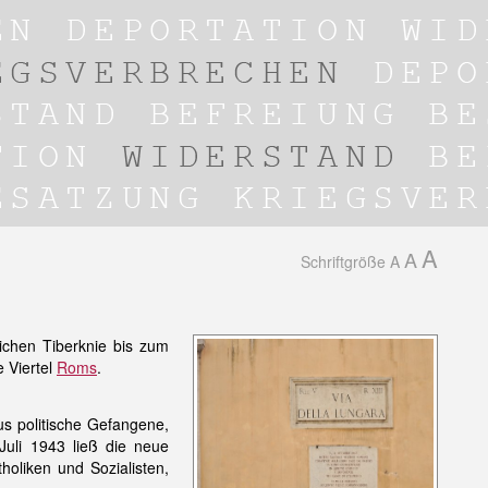
A
A
Schriftgröße
A
lichen Tiberknie bis zum
e Viertel
Roms
.
s politische Gefangene,
Juli 1943 ließ die neue
tholiken und Sozialisten,