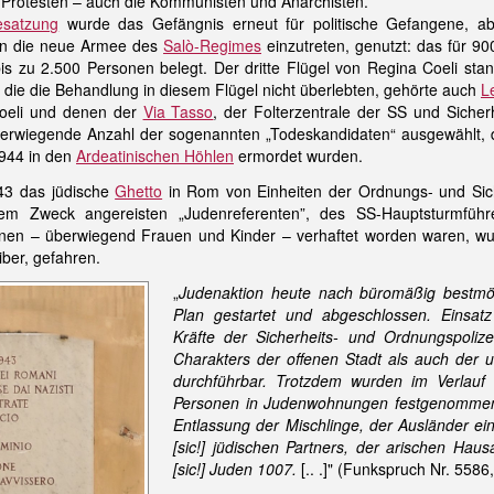
n Protesten – auch die Kommunisten und Anarchisten.
esatzung
wurde das Gefängnis erneut für politische Gefangene, a
, in die neue Armee des
Salò-Regimes
einzutreten, genutzt: das für 9
is zu 2.500 Personen belegt. Der dritte Flügel von Regina Coeli stan
die die Behandlung in diesem Flügel nicht überlebten, gehörte auch
L
oeli und denen der
Via Tasso
, der Folterzentrale der SS und Sicherh
berwiegende Anzahl der sogenannten „Todeskandidaten“ ausgewählt, d
944 in den
Ardeatinischen Höhlen
ermordet wurden.
3 das jüdische
Ghetto
in Rom von Einheiten der Ordnungs- und Siche
em Zweck angereisten „Judenreferenten”, des SS-Hauptsturmfüh
en – überwiegend Frauen und Kinder – verhaftet worden waren, wur
Tiber, gefahren.
„
Judenaktion heute nach büromäßig bestmög
Plan gestartet und abgeschlossen. Einsatz
Kräfte der Sicherheits- und Ordnungspolize
Charakters der offenen Stadt als auch der 
durchführbar. Trotzdem wurden im Verlauf 
Personen in Judenwohnungen festgenommen u
Entlassung der Mischlinge, der Ausländer ein
[sic!] jüdischen Partners, der arischen Hau
[sic!] Juden 1007.
[.. .]" (Funkspruch Nr. 5586