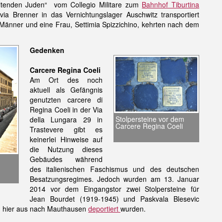
ltenden Juden“ vom Collegio Militare zum
Bahnhof Tiburtina
ia Brenner in das Vernichtungslager Auschwitz transportiert
 Männer und eine Frau, Settimia Spizzichino, kehrten nach dem
Gedenken
Carcere Regina Coeli
Am Ort des noch
aktuell als Gefängnis
genutzten carcere di
Regina Coeli in der Via
Stolpersteine vor dem
della Lungara 29 in
Carcere Regina Coeli
Trastevere gibt es
keinerlei Hinweise auf
die Nutzung dieses
Gebäudes während
des italienischen Faschismus und des deutschen
Besatzungsregimes. Jedoch wurden am 13. Januar
2014 vor dem Eingangstor zwei Stolpersteine für
Jean Bourdet (1919-1945) und Paskvala Blesevic
on hier aus nach Mauthausen
deportiert
wurden.