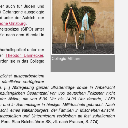
ber auch für Juden und
00 Gefangene ausgelegte
d unter der Aufsicht der
eone Ginzburg
.
eitspolizei (SIPO) unter
ie nach dem Attentat in
rheitspolizei unter der
rer
Theodor Dannecker
,
Collegio Militare
den sie in das Collegio
lichst ausgearbeitetem
 sämtlicher verfügbarer
i. [...] Abriegelung ganzer Straßenzüge sowie in Anbetracht
unzulänglichen Gesamtzahl von 365 deutschen Polizisten nicht
der Aktion, die von 5.30 Uhr bis 14.00 Uhr dauerte, 1.259
nd in Sammellager in hiesiger Militärschule gebracht. Nach
schl. eines Vatikanbürgers, der Familien in Mischehen einschl.
sangestellten und Untermietern verbleiben an fest zuhaltenden
, Pers. Stab Reichsführer-SS, zit. nach Prauser, S. 274).