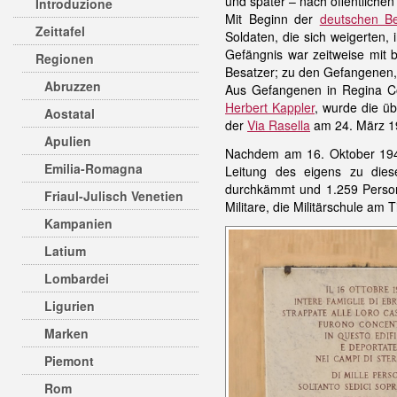
und später – nach öffentliche
Introduzione
Mit Beginn der
deutschen B
Zeittafel
Soldaten, die sich weigerten
Gefängnis war zeitweise mit b
Regionen
Besatzer; zu den Gefangenen, 
Abruzzen
Aus Gefangenen in Regina C
Herbert Kappler
, wurde die ü
Aostatal
der
Via Rasella
am 24. März 1
Apulien
Nachdem am 16. Oktober 194
Emilia-Romagna
Leitung des eigens zu dies
durchkämmt und 1.259 Person
Friaul-Julisch Venetien
Militare, die Militärschule am 
Kampanien
Latium
Lombardei
Ligurien
Marken
Piemont
Rom