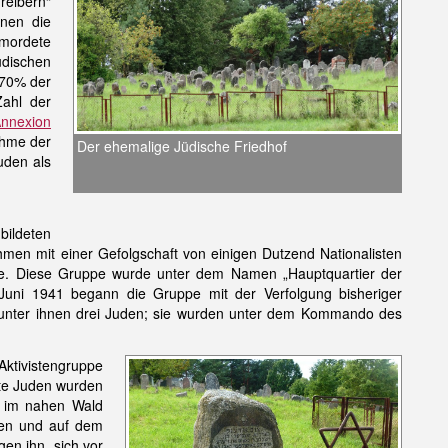
hreibern“
hnen die
rmordete
üdischen
 70% der
Zahl der
nnexion
ahme der
Der ehemalige Jüdische Friedhof
uden als
ildeten
men mit einer Gefolgschaft von einigen Dutzend Nationalisten
tive. Diese Gruppe wurde unter dem Namen „Hauptquartier der
Juni 1941 begann die Gruppe mit der Verfolgung bisheriger
rt, unter ihnen drei Juden; sie wurden unter dem Kommando des
Aktivistengruppe
rte Juden wurden
d im nahen Wald
eben und auf dem
en ihn, sich vor