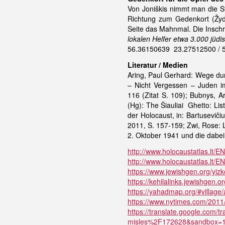
Von Joniškis nimmt man die S
Richtung zum Gedenkort (Žyd
Seite das Mahnmal. Die Inschrif
lokalen Helfer etwa 3.000 jüdi
56.36150639 23.27512500 / 
Literatur / Medien
Aring, Paul Gerhard: Wege dur
– Nicht Vergessen – Juden i
116 (Zitat S. 109); Bubnys, A
(Hg): The Šiauliai Ghetto: List
der Holocaust, in: Bartuseviči
2011, S. 157-159; Zwi, Rose: 
2. Oktober 1941 und die dabei
http://www.holocaustatlas.lt/E
http://www.holocaustatlas.lt/E
https://www.jewishgen.org/yizko
https://kehilalinks.jewishgen.o
https://yahadmap.org/#village/
https://www.nytimes.com/2011/
https://translate.google.com
misles%2F172628&sandbox=