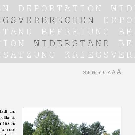
A
A
Schriftgröße
A
adt, ca.
ettland.
Nr.153 zu
trum der