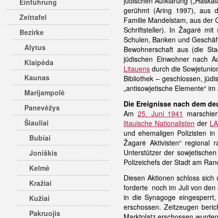
jüdischen Aufklärung („Haskala
Einführung
gerühmt (Aring 1997), aus de
Zeittafel
Familie Mandelstam, aus der 
Schriftsteller). In Žagarė m
Bezirke
Schulen, Banken und Geschäft
Alytus
Bewohnerschaft aus (die Sta
jüdischen Einwohner nach A
Klaipėda
Litauens
durch die Sowjetunio
Kaunas
Bibliothek – geschlossen, jüd
„antisowjetische Elemente“ im
Marijampolė
Die Ereignisse nach dem d
Panevėžys
Am
25. Juni 1941
marschier
Šiauliai
litauische Nationalisten
der
L
und ehemaligen Polizisten in
Bubiai
Žagarė Aktivisten“ regional
Unterstützer der sowjetischen
Joniškis
Polizeichefs der Stadt am Ran
Kelmė
Diesen Aktionen schloss sich 
Kražiai
forderte noch im Juli von den
in die Synagoge eingesperrt
Kužiai
erschossen. Zeitzeugen beric
Pakruojis
Marktplatz erschossen wurden