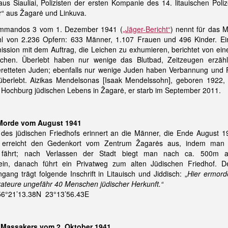
 Šiauliai, Polizisten der ersten Kompanie des 14. litauischen Poliz
“ aus Žagarė und Linkuva.
kommandos 3 vom 1. Dezember 1941 (
„Jäger-Bericht“
) nennt für das 
l von 2.236 Opfern: 633 Männer, 1.107 Frauen und 496 Kinder. E
ssion mit dem Auftrag, die Leichen zu exhumieren, berichtet von ein
ichen. Überlebt haben nur wenige das Blutbad, Zeitzeugen erzäh
geretteten Juden; ebenfalls nur wenige Juden haben Verbannung und F
 überlebt. Aizikas Mendelsonas [Isaak Mendelssohn], geboren 1922,
n Hochburg jüdischen Lebens in Žagarė, er starb im September 2011.
 Morde vom August 1941
des jüdischen Friedhofs erinnert an die Männer, die Ende August 1
 erreicht den Gedenkort vom Zentrum Žagarės aus, indem man 
 fährt; nach Verlassen der Stadt biegt man nach ca. 500m a
ein, danach führt ein Privatweg zum alten Jüdischen Friedhof. 
ang trägt folgende Inschrift in Litauisch und Jiddisch: „
Hier ermord
orateure ungefähr 40 Menschen jüdischer Herkunft.“
56°21’13.38N 23°13’56.43E
s Massakers vom 2. Oktober 1941