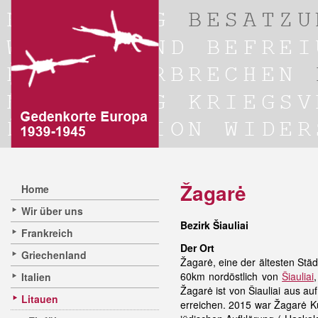
Žagarė
Home
Wir über uns
Bezirk Šiauliai
Frankreich
Der Ort
Griechenland
Žagarė, eine der ältesten Städ
60km nordöstlich von
Šiauliai
Italien
Žagarė ist von Šiauliai aus au
Litauen
erreichen. 2015 war Žagarė Ku