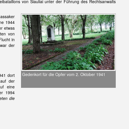
eibataillons von Šiauliai unter der Führung des Rechtsanwalts
Massaker
ine 1944
er etwas
lten von
lucht in
 war der
Gedenkort für die Opfer vom 2. Oktober 1941
941 dort
auf der
uf eine
Der 1994
eten die