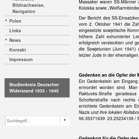
Massaker waren SS-Männer aus
Bildnachweise,
Kolokša sowie „Weißarmbinder
Navigation
Der Bericht des SS-Einsatz
Polen
vom 2. Oktober 1941 die Zah
eingesetzte sowjetische Kommi
Links
höhere Zahl exhumierter Le
News
erfolgreich versteckten und 
die Sowjetunion (Juni 1941)
Kontakt
letzter Jude in der ehemalige
Impressum
Gedenken an die Opfer der
Ein Gedenkstein am Eingang 
Studienkreis Deutscher
ermordet worden sind. Man
Widerstand 1933 - 1945
Raktuvės-Straße geradeaus
Schotterstraße nach rechts 
errichtete Gedenkstein am Eing
Nazis und ihre lokalen Kollab
56.35371639 23.23234139 / 
Gedenkort für die Opfer de