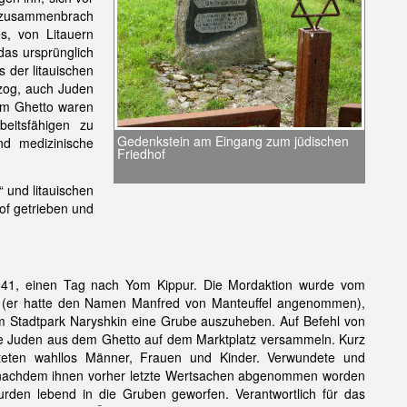
er zusammenbrach
s, von Litauern
das ursprünglich
der litauischen
og, auch Juden
 Im Ghetto waren
eitsfähigen zu
Gedenkstein am Eingang zum jüdischen
nd medizinische
Friedhof
“ und litauischen
of getrieben und
1, einen Tag nach Yom Kippur. Die Mordaktion wurde vom
hm (er hatte den Namen Manfred von Manteuffel angenommen),
m Stadtpark Naryshkin eine Grube auszuheben. Auf Befehl von
ie Juden aus dem Ghetto auf dem Marktplatz versammeln. Kurz
öteten wahllos Männer, Frauen und Kinder. Verwundete und
 nachdem ihnen vorher letzte Wertsachen abgenommen worden
rden lebend in die Gruben geworfen. Verantwortlich für das