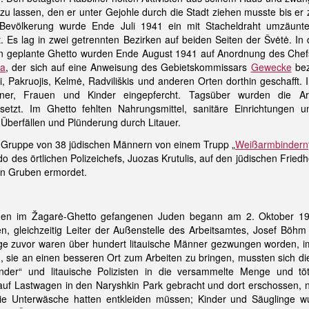
zu lassen, den er unter Gejohle durch die Stadt ziehen musste bis 
 Bevölkerung wurde Ende Juli 1941 ein mit Stacheldraht umzäunte
. Es lag in zwei getrennten Bezirken auf beiden Seiten der Švėtė. In 
 geplante Ghetto wurden Ende August 1941 auf Anordnung des Chefs 
ka
, der sich auf eine Anweisung des Gebietskommissars
Gewecke
bez
i, Pakruojis, Kelmė, Radviliškis und anderen Orten dorthin geschafft.
ner, Frauen und Kinder eingepfercht. Tagsüber wurden die Arb
etzt. Im Ghetto fehlten Nahrungsmittel, sanitäre Einrichtungen u
 Überfällen und Plünderung durch Litauer.
 Gruppe von 38 jüdischen Männern von einem Trupp „
Weißarmbindern
 des örtlichen Polizeichefs, Juozas Krutulis, auf den jüdischen Friedh
en Gruben ermordet.
n im Žagarė-Ghetto gefangenen Juden begann am 2. Oktober 194
, gleichzeitig Leiter der Außenstelle des Arbeitsamtes, Josef Bö
age zuvor waren über hundert litauische Männer gezwungen worden, i
sie an einen besseren Ort zum Arbeiten zu bringen, mussten sich d
nder“ und litauische Polizisten in die versammelte Menge und t
uf Lastwagen in den Naryshkin Park gebracht und dort erschossen,
die Unterwäsche hatten entkleiden müssen; Kinder und Säuglinge wu