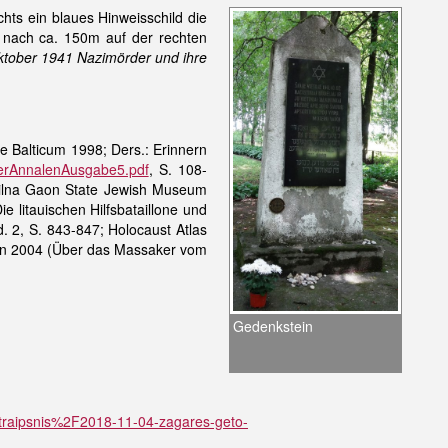
ts ein blaues Hinweisschild die
 nach ca. 150m auf der rechten
ktober 1941 Nazimörder und ihre
e Balticum 1998; Ders.: Erinnern
gerAnnalenAusgabe5.pdf
, S. 108-
e Vilna Gaon State Jewish Museum
ie litauischen Hilfsbataillone und
d. 2, S. 843-847; Holocaust Atlas
rlin 2004 (Über das Massaker vom
Gedenkstein
straipsnis%2F2018-11-04-zagares-geto-