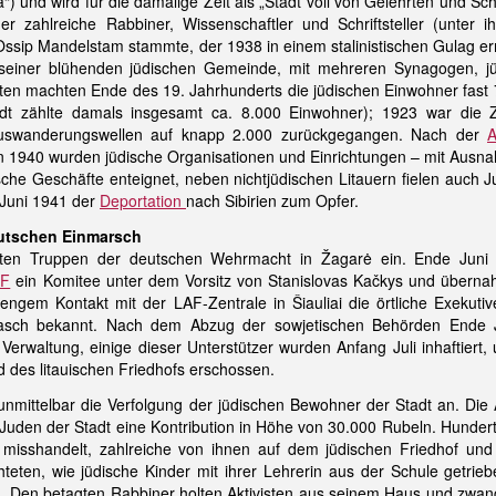
“) und wird für die damalige Zeit als „Stadt voll von Gelehrten und Sc
r zahlreiche Rabbiner, Wissenschaftler und Schriftsteller (unter i
Ossip Mandelstam stammte, der 1938 in einem stalinistischen Gulag e
it seiner blühenden jüdischen Gemeinde, mit mehreren Synagogen, j
en machten Ende des 19. Jahrhunderts die jüdischen Einwohner fast
dt zählte damals insgesamt ca. 8.000 Einwohner); 1923 war die 
uswanderungswellen auf knapp 2.000 zurückgegangen. Nach der
A
n 1940 wurden jüdische Organisationen und Einrichtungen – mit Ausn
ische Geschäfte enteignet, neben nichtjüdischen Litauern fielen auch J
 Juni 1941 der
Deportation
nach Sibirien zum Opfer.
eutschen Einmarsch
ten Truppen der deutschen Wehrmacht in Žagarė ein. Ende Juni b
AF
ein Komitee unter dem Vorsitz von Stanislovas Kačkys und übernah
 engem Kontakt mit der LAF-Zentrale in Šiauliai die örtliche Exeku
 rasch bekannt. Nach dem Abzug der sowjetischen Behörden Ende 
 Verwaltung, einige dieser Unterstützer wurden Anfang Juli inhaftie
d des litauischen Friedhofs erschossen.
unmittelbar die Verfolgung der jüdischen Bewohner der Stadt an. Die 
 Juden der Stadt eine Kontribution in Höhe von 30.000 Rubeln. Hunde
, misshandelt, zahlreiche von ihnen auf dem jüdischen Friedhof un
hteten, wie jüdische Kinder mit ihrer Lehrerin aus der Schule getri
. Den betagten Rabbiner holten Aktivisten aus seinem Haus und zwang