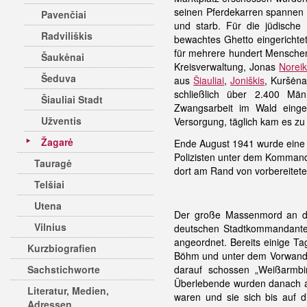
seinen Pferdekarren spannen 
Pavenčiai
und starb. Für die jüdische
Radviliškis
bewachtes Ghetto eingerichtet
für mehrere hundert Menschen
Šaukėnai
Kreisverwaltung, Jonas
Norei
Šeduva
aus
Šiauliai
,
Joniškis
, Kuršėna
schließlich über 2.400 Män
Šiauliai Stadt
Zwangsarbeit im Wald einges
Užventis
Versorgung, täglich kam es zu
Žagarė
Ende August 1941 wurde eine
Polizisten unter dem Kommando
Tauragė
dort am Rand von vorbereitet
Telšiai
Utena
Der große Massenmord an de
Vilnius
deutschen Stadtkommandanten
angeordnet. Bereits einige T
Kurzbiografien
Böhm und unter dem Vorwand, 
Sachstichworte
darauf schossen „Weißarmbi
Überlebende wurden danach a
Literatur, Medien,
waren und sie sich bis auf 
Adressen,