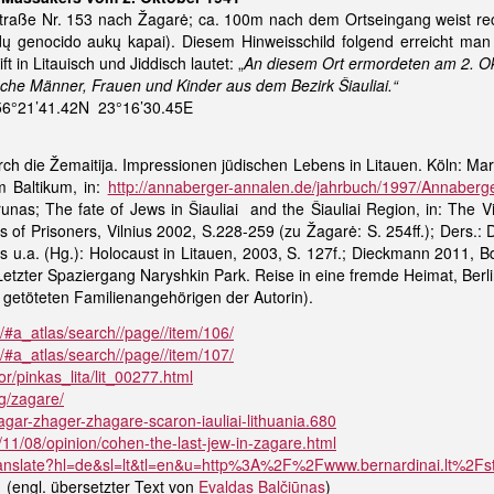
traße Nr. 153 nach Žagarė; ca. 100m nach dem Ortseingang weist rech
ų genocido aukų kapai). Diesem Hinweisschild folgend erreicht man
t in Litauisch und Jiddisch lautet: „
An diesem Ort ermordeten am 2. O
sche Männer, Frauen und Kinder aus dem Bezirk Šiauliai.“
56°21’41.42N 23°16’30.45E
ch die Žemaitija. Impressionen jüdischen Lebens in Litauen. Köln: Mar
m Baltikum, in:
http://annaberger-annalen.de/jahrbuch/1997/Annaber
runas; The fate of Jews in Šiauliai and the Šiauliai Region, in: Th
s of Prisoners, Vilnius 2002, S.228-259 (zu Žagarė: S. 254ff.); Ders.: D
us u.a. (Hg.): Holocaust in Litauen, 2003, S. 127f.; Dieckmann 2011, B
Letzter Spaziergang Naryshkin Park. Reise in eine fremde Heimat, Be
 getöteten Familienangehörigen der Autorin).
N/#a_atlas/search//page//item/106/
N/#a_atlas/search//page//item/107/
r/pinkas_lita/lit_00277.html
rg/zagare/
agar-zhager-zhagare-scaron-iauliai-lithuania.680
11/08/opinion/cohen-the-last-jew-in-zagare.html
/translate?hl=de&sl=lt&tl=en&u=http%3A%2F%2Fwww.bernardinai.lt%2F
1
(engl. übersetzter Text von
Evaldas Balčiūnas
)