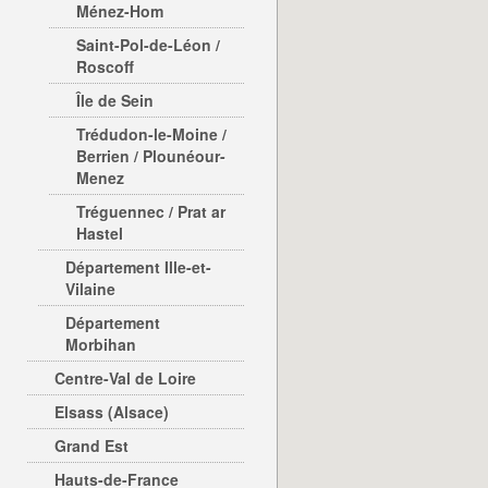
Ménez-Hom
Saint-Pol-de-Léon /
Roscoff
Île de Sein
Trédudon-le-Moine /
Berrien / Plounéour-
Menez
Tréguennec / Prat ar
Hastel
Département Ille-et-
Vilaine
Département
Morbihan
Centre-Val de Loire
Elsass (Alsace)
Grand Est
Hauts-de-France