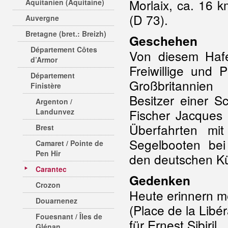
Morlaix, ca. 16 k
Aquitanien (Aquitaine)
(D 73).
Auvergne
Bretagne (bret.: Breizh)
Geschehen
Département Côtes
Von diesem Haf
d’Armor
Freiwillige und 
Département
Großbritannien
Finistère
Besitzer einer Sc
Argenton /
Fischer Jacque
Landunvez
Überfahrten mit
Brest
Segelbooten be
Camaret / Pointe de
Pen Hir
den deutschen Kü
Carantec
Gedenken
Crozon
Heute erinnern m
Douarnenez
(Place de la Libé
Fouesnant / Îles de
für Ernest Sibiril.
Glénan