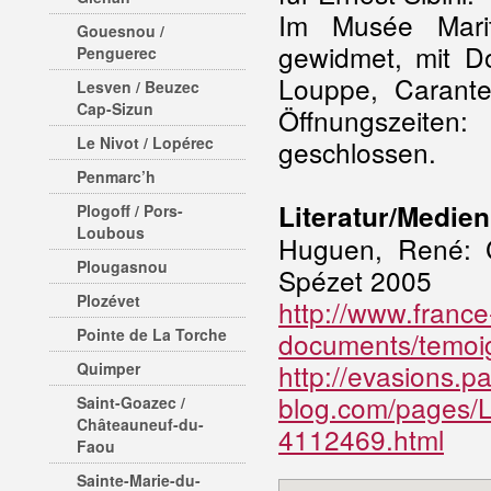
Im Musée Marit
Gouesnou /
gewidmet, mit D
Penguerec
Louppe, Carant
Lesven / Beuzec
Cap-Sizun
Öffnungszeiten:
Le Nivot / Lopérec
geschlossen.
Penmarc’h
Literatur/Medien
Plogoff / Pors-
Loubous
Huguen, René: Ch
Plougasnou
Spézet 2005
Plozévet
http://www.france
Pointe de La Torche
documents/temoi
http://evasions.par
Quimper
blog.com/pages
Saint-Goazec /
Châteauneuf-du-
4112469.html
Faou
Sainte-Marie-du-