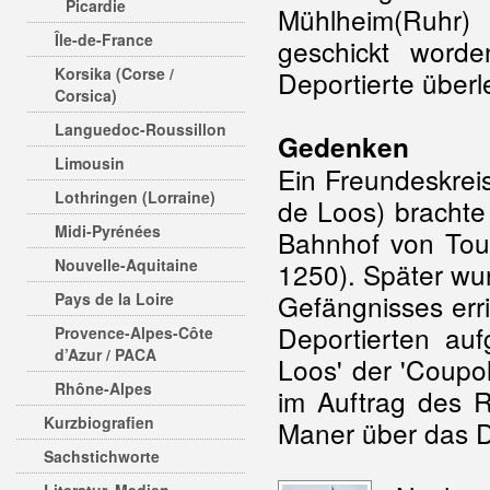
Picardie
Mühlheim(Ruhr)
Île-de-France
geschickt word
Korsika (Corse /
Deportierte über
Corsica)
Languedoc-Roussillon
Gedenken
Limousin
Ein Freundeskrei
Lothringen (Lorraine)
de Loos) brachte
Midi-Pyrénées
Bahnhof von Touc
Nouvelle-Aquitaine
1250). Später wu
Gefängnisses err
Pays de la Loire
Deportierten auf
Provence-Alpes-Côte
d’Azur / PACA
Loos' der 'Coupol
Rhône-Alpes
im Auftrag des R
Kurzbiografien
Maner über das D
Sachstichworte