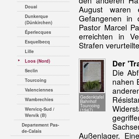
den anderen Haf
Douai
August waren e
Gefangenen in d
Dunkerque
(Dünkirchen)
Pastor Marcel P
Éperlecques
erreichten in 
Esquelbecq
Strafen verurteilt
Lille
Loos (Nord)
Der 'Tr
Die Ab
Seclin
nahen 
Tourcoing
andere
Valenciennes
Gedenktafel
Résist
Wambrechies
Bahnhof
Tourcoing
Widers
Wervicq-Sud /
(1947)
Wervik (B)
gegrif
Sachse
Departement Pas-
de-Calais
Außenlager. Eine