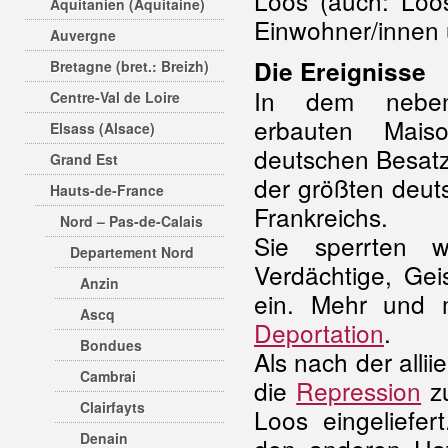
Loos (auch: Loos
Aquitanien (Aquitaine)
Einwohner/innen u
Auvergne
Die Ereignisse
Bretagne (bret.: Breizh)
In dem neben e
Centre-Val de Loire
erbauten Maiso
Elsass (Alsace)
deutschen Besat
Grand Est
der größten deu
Hauts-de-France
Frankreichs.
Nord – Pas-de-Calais
Sie sperrten 
Departement Nord
Verdächtige, Gei
Anzin
ein. Mehr und 
Ascq
Deportation
.
Bondues
Als nach der allii
Cambrai
die
Repression
zu
Clairfayts
Loos eingeliefe
Denain