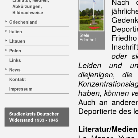
Nach d
Literatur, Medien,
Abkürzungen,
jährli
Bildnachweise
Gedenk
Griechenland
Deport
Italien
Stele
Friedho
Friedhof
Litauen
Inschrif
Polen
oder s
Links
Leiden und un
News
diejenigen, di
Kontakt
Konzentrationsla
Impressum
haben, können ve
Auch an anderen
Deportierte des l
Studienkreis Deutscher
Widerstand 1933 - 1945
Literatur/Medien
Le Maner, Yves,