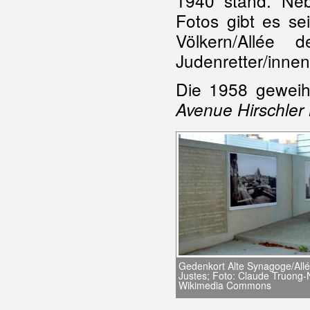
1940 stand. Ne
Fotos gibt es se
Völkern/Allée
Judenretter/inne
Die 1958 geweiht
Avenue Hirschler 
Gedenkort Alte Synagoge/All
Justes; Foto: Claude Truong-
Wikimedia Commons