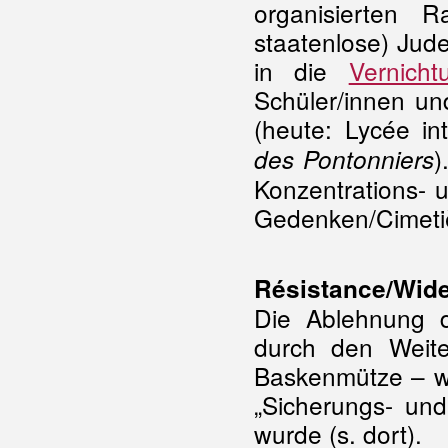
organisierten 
staatenlose) Jude
in die
Vernicht
Schüler/innen un
(heute: Lycée in
)
des Pontonniers
Konzentrations- 
Gedenken/Cimetièr
Résistance/Wid
Die Ablehnung d
durch den Weite
Baskenmütze – wa
„Sicherungs- un
wurde (s. dort).