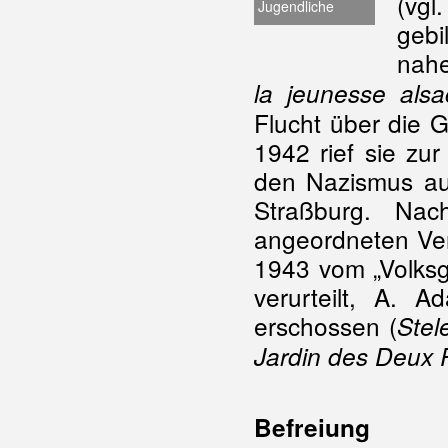
(vgl
Jugendliche
gebi
nahe
la jeunesse alsa
Flucht über die 
1942 rief sie z
den Nazismus auf;
Straßburg. Na
angeordneten Ver
1943 vom „Volksge
verurteilt, A.
erschossen (
Stel
Jardin des Deux R
Befreiung