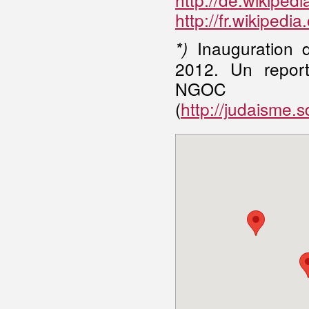
http://fr.wikiped
Inauguration d
*)
2012. Un repor
NGOC
(
http://judaisme.sd