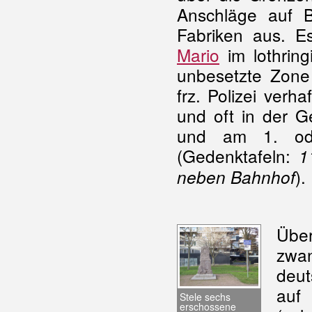
Anschläge auf 
Fabriken aus. E
Mario
im lothring
unbesetzte Zone 
frz. Polizei verh
und oft in der Ge
und am 1. ode
(Gedenktafeln:
1
).
neben Bahnhof
Übe
zwa
deu
auf 
Stele sechs
erschossene