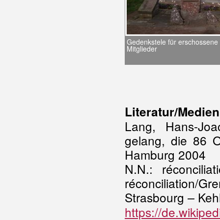
Gedenkstele für erschossene 
Mitglieder
Literatur/Medie
Lang, Hans-Jo
gelang, die 86 O
Hamburg 2004
N.N.: réconcilia
réconciliation
Strasbourg
Keh
–
https://de.wikipe