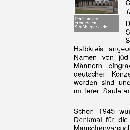
C
T
Denkmal der
D
ermordeten
Straßburger Juden
S
S
Halbkreis ange
Namen von jüdi
Männern eingra
deutschen Konze
worden sind un
mittleren Säule e
Schon 1945 wur
Denkmal für die
Menschenversu