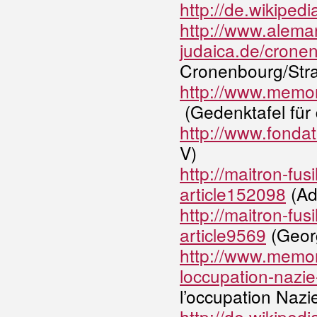
http://de.wikiped
http://www.alema
judaica.de/crone
Cronenbourg/Str
http://www.memor
(Gedenktafel für
http://www.fondat
V)
http://maitron-fus
article152098
(Ad
http://maitron-fus
article9569
(Geor
http://www.memore
loccupation-nazie
l’occupation Nazi
http://de.wikipe