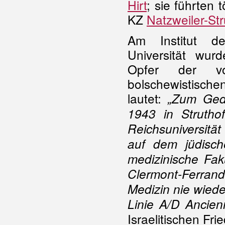
Hirt
; sie führten
KZ
Natzweiler-Str
Am Institut d
Universität wur
Opfer der von
bolschewistische
lautet:
„Zum Gede
1943 in Strutho
Reichsuniversitä
auf dem jüdisch
medizinische Fak
Clermont-Ferrand
Medizin nie wied
Linie A/D Ancie
Israelitischen Fr