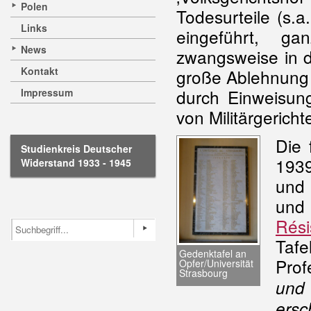
Polen
Todesurteile (s.a
Links
eingeführt, g
News
zwangsweise in 
Kontakt
große Ablehnung 
durch Einweisun
Impressum
von Militärgerich
Die 
Studienkreis Deutscher
1939
Widerstand 1933 - 1945
und 
und
Rési
Tafe
Gedenktafel an
Prof
Opfer/Universität
Strasbourg
und
ersc