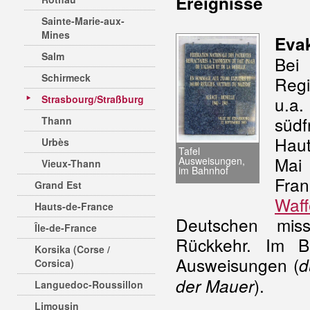
Ereignisse
Sainte-Marie-aux-
Mines
Eva
Salm
Bei
Schirmeck
Regi
Strasbourg/Straßburg
u.a
südf
Thann
Haut
Urbès
Tafel
Mai 
Ausweisungen,
Vieux-Thann
im Bahnhof
Fra
Grand Est
Waff
Hauts-de-France
Deutschen miss
Île-de-France
Rückkehr. Im B
Korsika (Corse /
Ausweisungen (
d
Corsica)
).
der Mauer
Languedoc-Roussillon
Limousin