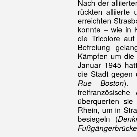
Nach der alliiert
rückten alliierte
erreichten Stra
konnte – wie in 
die Tricolore au
Befreiung gela
Kämpfen um die
Januar 1945 hatt
die Stadt gegen d
).
Rue Boston
freifranzösisch
überquerten si
Rhein, um in Str
besiegeln (
Denk
Fußgängerbrücke/