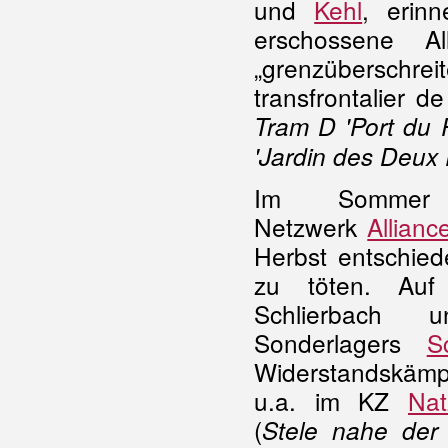
und
Kehl
, erin
erschossene Al
„grenzübersc
transfrontalier d
Tram D 'Port du 
'Jardin des Deux 
Im Sommer 
Netzwerk
Allianc
Herbst entschied
zu töten. Auf
Schlierbach
Sonderlagers
S
Widerstandskämpf
u.a. im KZ
Nat
(
Stele nahe der