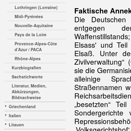
Lothringen (Lorraine)
Faktische Anne
Midi-Pyrénées
Die Deutschen 
Nouvelle-Aquitaine
entgegen d
Waffenstillstan
Pays de la Loire
Elsass' und Tei
Provence-Alpes-Côte
d’Azur / PACA
Elsaß. Unter d
Rhône-Alpes
Zivilverwaltung“
Kurzbiografien
sie die Germanis
alleinige Spr
Sachstichworte
Straßennamen wu
Literatur, Medien,
Abkürzungen,
Reichsarbeitsdie
Bildnachweise
„besetzten“ Tei
Griechenland
Sondergerichte
Italien
Repressionsb
Litauen
‚Volksgerichts