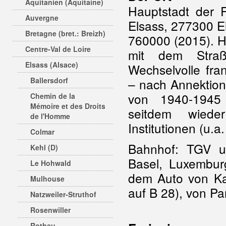
Aquitanien (Aquitaine)
Hauptstadt der
Auvergne
Elsass, 277300 E
Bretagne (bret.: Breizh)
760000 (2015). His
Centre-Val de Loire
mit dem Straßb
Elsass (Alsace)
Wechselvolle fra
Ballersdorf
– nach Annektion
von 1940-1945 
Chemin de la
Mémoire et des Droits
seitdem wieder
de l'Homme
Institutionen (u.a
Colmar
Bahnhof: TGV un
Kehl (D)
Basel, Luxemburg
Le Hohwald
dem Auto von Ka
Mulhouse
auf B 28), von Pa
Natzweiler-Struthof
Rosenwiller
Rothau