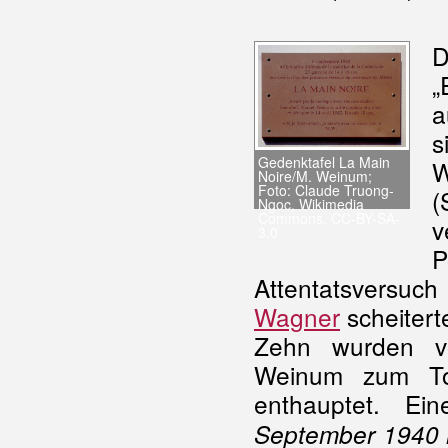
D
„
a
s
Gedenktafel La Main
W
Noire/M. Weinum;
Foto: Claude Truong-
(
Ngoc, Wikimedia
Commons, CC-BY-SA-
v
3.0
P
Attentatsvers
Wagner
scheitert
Zehn wurden vo
Weinum zum To
enthauptet. Ein
September 1940 