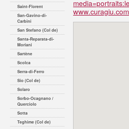
media=portraits:l
Saint-Florent
www.curagiu.com/
San-Gavino-di-
Carbini
San Stefano (Col de)
Santa-Reparata-di-
Moriani
Sartène
Scolca
Serra-di-Ferro
Sio (Col de)
Solaro
Sorbo-Ocagnano /
Querciolo
Sotta
Teghime (Col de)