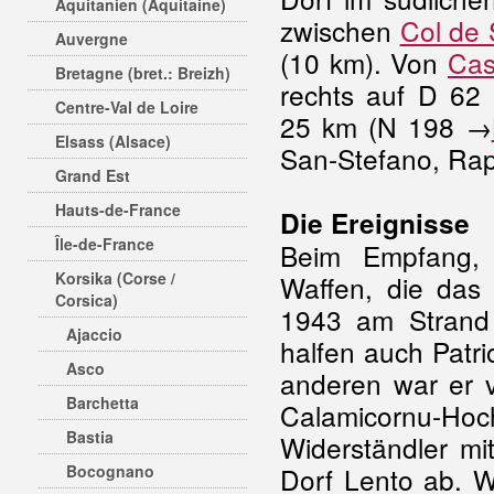
Aquitanien (Aquitaine)
zwischen
Col de 
Auvergne
(10 km). Von
Cas
Bretagne (bret.: Breizh)
rechts auf D 62
Centre-Val de Loire
25 km (N 198 →
Elsass (Alsace)
San-Stefano, Rap
Grand Est
Hauts-de-France
Die Ereignisse
Île-de-France
Beim Empfang,
Korsika (Corse /
Waffen, die das
Corsica)
1943 am Strand 
Ajaccio
halfen auch Patri
Asco
anderen war er v
Barchetta
Calamicornu-
Bastia
Widerständler mi
Bocognano
Dorf Lento ab. W