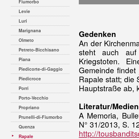
Fiumorbo
Levie
Luri
Marignana
Gedenken
Olmeto
An der Kirchenma
Petreto-Bicchisano
steht auch auf
Kriegstoten. E
Piana
Gemeinde findet 
Piedicorte-di-Gaggio
Rapale statt; die 
Piedicroce
Hauptstraße ab, k
Porri
Porto-Vecchio
Literatur/Medien
Propriano
A Memoria, Bulle
Prunelli-di-Fiumorbo
N° 31/2013, S. 1
Quenza
http://tousbandits
Rapale