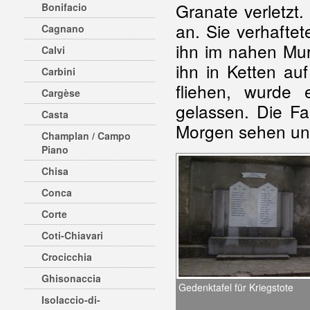
Granate verletzt.
Bonifacio
an. Sie verhaftet
Cagnano
ihn im nahen Mura
Calvi
ihn in Ketten au
Carbini
fliehen, wurde 
Cargèse
gelassen. Die Fa
Casta
Morgen sehen un
Champlan / Campo
Piano
Chisa
Conca
Corte
Coti-Chiavari
Crocicchia
Ghisonaccia
Gedenktafel für Kriegstote
Isolaccio-di-