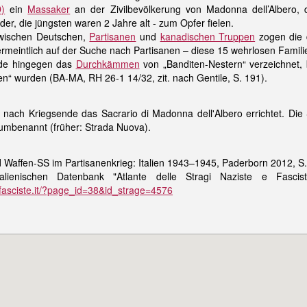
D)
ein
Massaker
an der Zivilbevölkerung von Madonna dell’Albero
r, die jüngsten waren 2 Jahre alt - zum Opfer fielen.
wischen Deutschen,
Partisanen
und
kanadischen Truppen
zogen die 
rmeintlich auf der Suche nach Partisanen – diese 15 wehrlosen Famil
de hingegen das
Durchkämmen
von „Banditen-Nestern“ verzeichnet,
en“ wurden (BA-MA, RH 26-1 14/32, zit. nach Gentile, S. 191).
ach Kriegsende das Sacrario di Madonna dell'Albero errichtet. Die S
“ umbenannt (früher: Strada Nuova).
 Waffen-SS im Partisanenkrieg: Italien 1943–1945, Paderborn 2012, S.
lienischen Datenbank "Atlante delle Stragi Naziste e Fascist
fasciste.it/?page_id=38&id_strage=4576