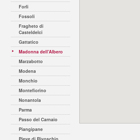
Forli
Fossoli
Fragheto di
Casteldelci
Gattatico
Madonna dell'Albero
Marzabotto
Modena
Monchio
Montefiorino
Nonantola
Parma
Passo del Carnaio
Piangipane
Pieve di Rivoschio