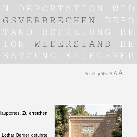
A
A
Schriftgröße
A
auptortes. Zu erreichen
Lothar Berger geführte