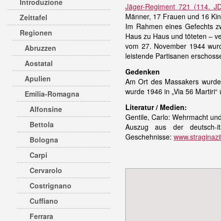
Introduzione
Jäger-Regiment 721 (114. J
Männer, 17 Frauen und 16 Kinde
Zeittafel
Im Rahmen eines Gefechts z
Regionen
Haus zu Haus und töteten – ve
vom 27. November 1944 wur
Abruzzen
leistende Partisanen erschoss
Aostatal
Gedenken
Apulien
Am Ort des Massakers wurde n
wurde 1946 in „Via 56 Martiri
Emilia-Romagna
Literatur / Medien:
Alfonsine
Gentile, Carlo: Wehrmacht und
Bettola
Auszug aus der deutsch-ita
Geschehnisse:
www.straginazi
Bologna
Carpi
Cervarolo
Costrignano
Cuffiano
Ferrara