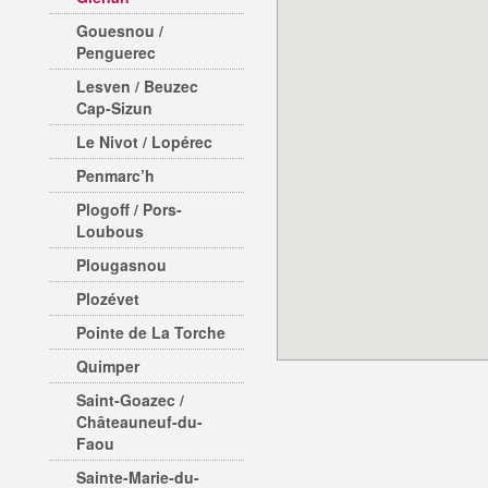
Gouesnou /
Penguerec
Lesven / Beuzec
Cap-Sizun
Le Nivot / Lopérec
Penmarc’h
Plogoff / Pors-
Loubous
Plougasnou
Plozévet
Pointe de La Torche
Quimper
Saint-Goazec /
Châteauneuf-du-
Faou
Sainte-Marie-du-