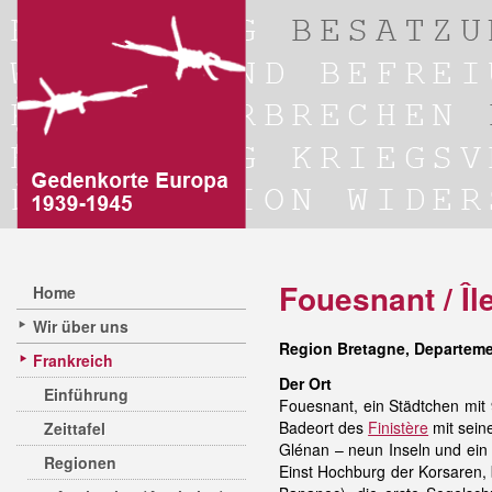
Fouesnant / Îl
Home
Wir über uns
Region Bretagne, Departeme
Frankreich
Der Ort
Einführung
Fouesnant, ein Städtchen mit 
Badeort des
Finistère
mit sein
Zeittafel
Glénan – neun Inseln und ein 
Regionen
Einst Hochburg der Korsaren, 