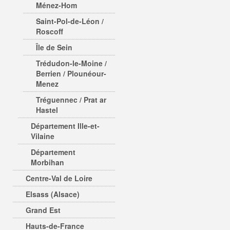
Ménez-Hom
Saint-Pol-de-Léon /
Roscoff
Île de Sein
Trédudon-le-Moine /
Berrien / Plounéour-
Menez
Tréguennec / Prat ar
Hastel
Département Ille-et-
Vilaine
Département
Morbihan
Centre-Val de Loire
Elsass (Alsace)
Grand Est
Hauts-de-France