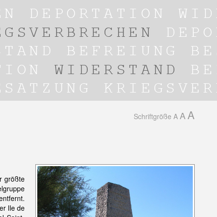
A
A
Schriftgröße
A
r größte
elgruppe
ntfernt.
r Ile de