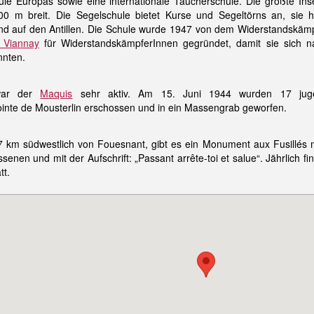
le Europas sowie eine internationale Taucherschule. Die größte Inse
00 m breit. Die Segelschule bietet Kurse und Segeltörns an, sie 
n und auf den Antillen. Die Schule wurde 1947 von dem Widerstandskäm
e Viannay
für WiderstandskämpferInnen gegründet, damit sie sich 
nnten.
 war der
Maquis
sehr aktiv. Am 15. Juni 1944 wurden 17 juge
inte de Mousterlin erschossen und in ein Massengrab geworfen.
7 km südwestlich von Fouesnant, gibt es ein Monument aux Fusillés m
enen und mit der Aufschrift: „Passant arrête-toi et salue“. Jährlich fi
tt.