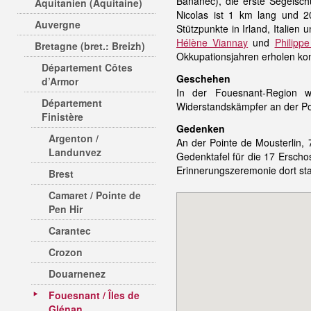
Bananec), die erste Segelschu
Aquitanien (Aquitaine)
Nicolas ist 1 km lang und 2
Auvergne
Stützpunkte in Irland, Italie
Hélène Viannay
und
Philipp
Bretagne (bret.: Breizh)
Okkupationsjahren erholen ko
Département Côtes
Geschehen
d’Armor
In der Fouesnant-Region
Département
Widerstandskämpfer an der Po
Finistère
Gedenken
Argenton /
An der Pointe de Mousterlin, 
Landunvez
Gedenktafel für die 17 Erschoss
Erinnerungszeremonie dort sta
Brest
Camaret / Pointe de
Pen Hir
Carantec
Crozon
Douarnenez
Fouesnant / Îles de
Glénan