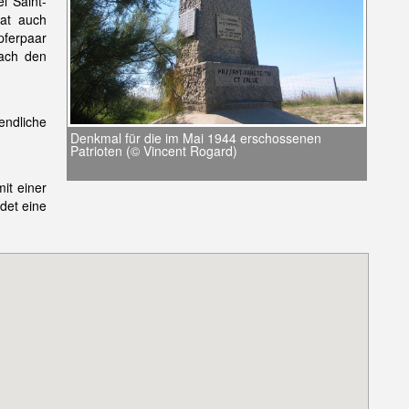
l Saint-
hat auch
pferpaar
nach den
ndliche
Denkmal für die im Mai 1944 erschossenen
Patrioten (© Vincent Rogard)
it einer
ndet eine