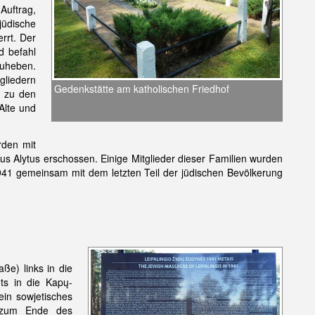
Auftrag,
 jüdische
rrt. Der
d befahl
zuheben.
gliedern
Gedenkstätte am katholischen Friedhof
e zu den
Alte und
den mit
aus Alytus erschossen. Einige Mitglieder dieser Familien wurden
941 gemeinsam mit dem letzten Teil der jüdischen Bevölkerung
ße) links in die
ts in die Kapų-
ein sowjetisches
s zum Ende des