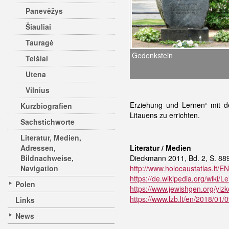
Panevėžys
Šiauliai
Tauragė
Gedenkstein
Telšiai
Utena
Vilnius
Erziehung und Lernen“ mit d
Kurzbiografien
Litauens zu errichten.
Sachstichworte
Literatur, Medien,
Adressen,
Literatur / Medien
Bildnachweise,
Dieckmann 2011, Bd. 2, S. 88
Navigation
http://www.holocaustatlas.lt/EN
https://de.wikipedia.org/wiki/Le
Polen
https://www.jewishgen.org/yizko
https://www.lzb.lt/en/2018/01/
Links
News