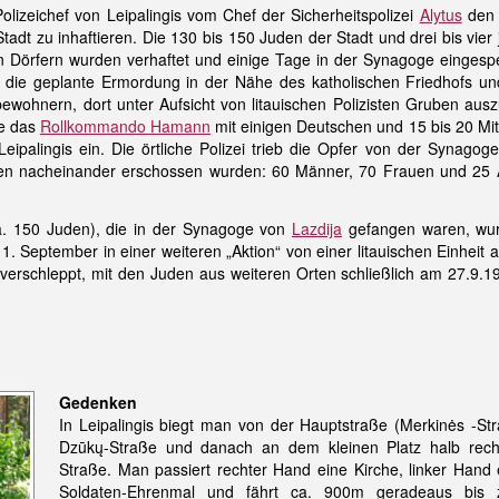
lizeichef von Leipalingis vom Chef der Sicherheitspolizei
Alytus
den 
tadt zu inhaftieren. Die 130 bis 150 Juden der Stadt und drei bis vier
 Dörfern wurden verhaftet und einige Tage in der Synagoge eingespe
ür die geplante Ermordung in der Nähe des katholischen Friedhofs un
rfbewohnern, dort unter Aufsicht von litauischen Polizisten Gruben aus
e das
Rollkommando Hamann
mit einigen Deutschen und 15 bis 20 Mit
 Leipalingis ein. Die örtliche Polizei trieb die Opfer von der Synagog
pen nacheinander erschossen wurden: 60 Männer, 70 Frauen und 25 
a. 150 Juden), die in der Synagoge von
Lazdija
gefangen waren, wur
1. September in einer weiteren „Aktion“ von einer litauischen Einheit 
verschleppt, mit den Juden aus weiteren Orten schließlich am 27.9.1
Gedenken
In Leipalingis biegt man von der Hauptstraße (Merkinės -Stra
Dzūkų-Straße und danach an dem kleinen Platz halb rech
Straße. Man passiert rechter Hand eine Kirche, linker Hand 
Soldaten-Ehrenmal und fährt ca. 900m geradeaus bi