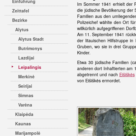
Einführung
Im Sommer 1941 erhielt der Po
die jüdische Bevölkerung der S
Zeittafel
Familien aus den umliegenden
Bezirke
Polizeichef wählte den Ort f
willkürlich aufgegriffenen Do
Alytus
Am 11. September 1941 rückt
Alytus Stadt
der litauischen Hilfstruppe in
Gruben, wo sie in drei Grup
Butrimonys
Kinder.
Lazdijai
Etwa 30 jüdische Familien (c
Leipalingis
anderen dort Inhaftierten am 1
abgetrennt und nach
Eišiškės
Merkinė
von Eišiškės ermordet.
Seirijai
Simnas
Varėna
Klaipėda
Kaunas
Marijampolė