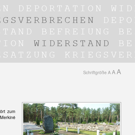
A
A
Schriftgröße
A
hört zum
 Merkinė