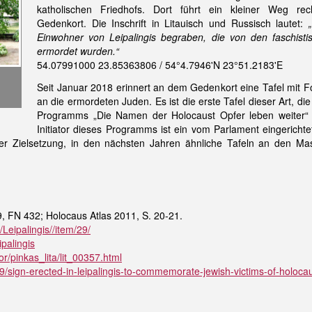
katholischen Friedhofs. Dort führt ein kleiner Weg re
Gedenkort. Die Inschrift in Litauisch und Russisch lautet:
Einwohner von Leipalingis begraben, die von den faschisti
ermordet wurden.“
54.07991000 23.85363806 / 54°4.7946'N 23°51.2183'E
Seit Januar 2018 erinnert an dem Gedenkort eine Tafel mit
an die ermordeten Juden. Es ist die erste Tafel dieser Art, d
Programms „Die Namen der Holocaust Opfer leben weiter“ e
Initiator dieses Programms ist ein vom Parlament eingerichte
er Zielsetzung, in den nächsten Jahren ähnliche Tafeln an den Ma
9, FN 432; Holocaus Atlas 2011, S. 20-21.
/Leipalingis//item/29/
ipalingis
r/pinkas_lita/lit_00357.html
09/sign-erected-in-leipalingis-to-commemorate-jewish-victims-of-holocau