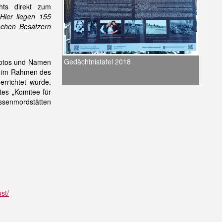
chts direkt zum
„Hier liegen 155
schen Besatzern
Gedächtnistafel 2018
 Fotos und Namen
ie im Rahmen des
rrichtet wurde.
tes „Komitee für
ssenmordstätten
st/