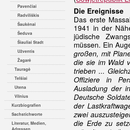
Pavenčiai
Die Ereignisse
Radviliškis
Das erste Massak
Šaukėnai
1941 in der Nähe
Šeduva
jüdische Zwang
Šiauliai Stadt
müssen. Ein Auge
Užventis
großen, mit Plane
Žagarė
die sie im Wald 
trieben ... Gleic
Tauragė
Offiziere in P
Telšiai
Ausladung der in
Utena
Deutsche Soldat
Vilnius
der Lastkraftwag
Kurzbiografien
zwei auszusteige
Sachstichworte
die Erde zu setz
Literatur, Medien,
Adressen,