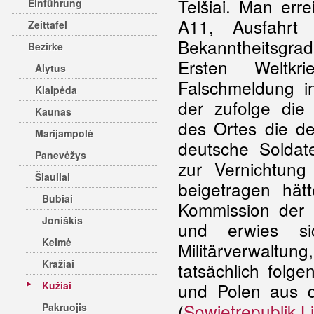
Telšiai. Man err
Einführung
A11, Ausfahrt 
Zeittafel
Bekanntheitsgrad
Bezirke
Ersten Weltk
Alytus
Falschmeldung in
Klaipėda
der zufolge die
Kaunas
des Ortes die de
Marijampolė
deutsche Soldat
Panevėžys
zur Vernichtung
Šiauliai
beigetragen hät
Bubiai
Kommission der 
Joniškis
und erwies si
Kelmė
Militärverwaltun
Kražiai
tatsächlich folg
Kužiai
und Polen aus 
(
Sowjetrepublik L
Pakruojis