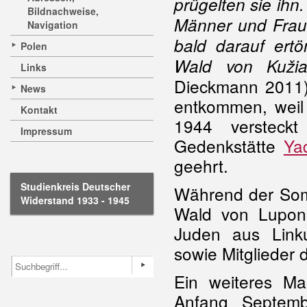
prügelten sie ih
Bildnachweise,
Männer und Fraue
Navigation
bald darauf ert
Polen
Wald von Kužia
Links
Dieckmann 2011).
News
entkommen, weil 
Kontakt
1944 versteckt
Impressum
Gedenkstätte
Ya
geehrt.
Studienkreis Deutscher
Während der Som
Widerstand 1933 - 1945
Wald von Luponi
Juden aus Linku
sowie Mitglieder
Ein weiteres M
Anfang Septem