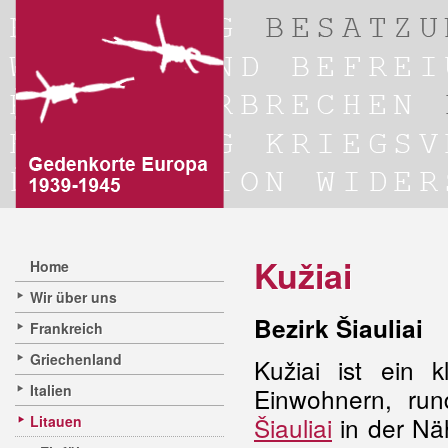
Kužiai
Home
Wir über uns
Bezirk Šiauliai
Frankreich
Griechenland
Kužiai ist ein 
Italien
Einwohnern, run
Šiauliai
in der Nä
Litauen