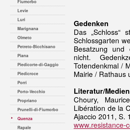
Fiumorbo
Levie
Luri
Gedenken
Marignana
Das „Schloss“ s
Olmeto
Schlossgarten we
Petreto-Bicchisano
Besatzung und d
nicht. Gedenk
Piana
Totendenkmal / M
Piedicorte-di-Gaggio
Mairie / Rathaus 
Piedicroce
Porri
Literatur/Medien
Porto-Vecchio
Choury, Mauric
Propriano
Libération de la
Prunelli-di-Fiumorbo
Ajaccio 2011, S. 
Quenza
www.resistance-cor
Rapale