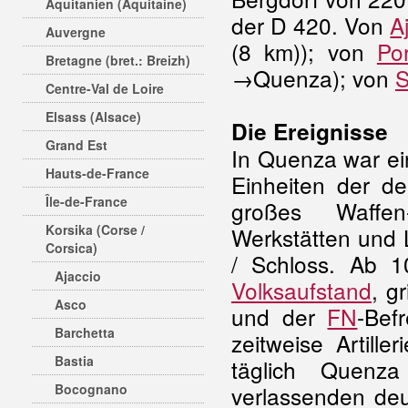
Aquitanien (Aquitaine)
der D 420. Von
A
Auvergne
(8 km)); von
Po
Bretagne (bret.: Breizh)
→Quenza); von
S
Centre-Val de Loire
Elsass (Alsace)
Die Ereignisse
Grand Est
In Quenza war e
Hauts-de-France
Einheiten der de
Île-de-France
großes Waffen-
Korsika (Corse /
Werkstätten und L
Corsica)
/ Schloss. Ab 
Ajaccio
Volksaufstand
, g
Asco
und der
FN
-Bef
Barchetta
zeitweise Artille
Bastia
täglich Quenz
Bocognano
verlassenden deu