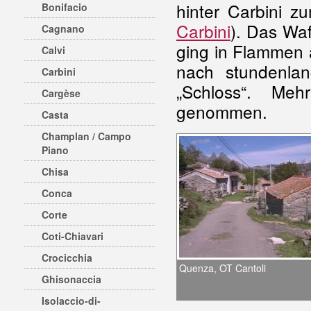
hinter Carbini z
Bonifacio
Carbini
). Das Waf
Cagnano
ging in Flammen 
Calvi
nach stundenla
Carbini
„Schloss“. Me
Cargèse
genommen.
Casta
Champlan / Campo
Piano
Chisa
Conca
Corte
Coti-Chiavari
Crocicchia
Quenza, OT Cantoli
Ghisonaccia
Isolaccio-di-