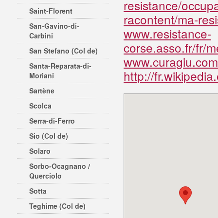
resistance/occupa
Saint-Florent
racontent/ma-resi
San-Gavino-di-
www.resistance-
Carbini
corse.asso.fr/fr/
San Stefano (Col de)
www.curagiu.com/
Santa-Reparata-di-
http://fr.wikipedi
Moriani
Sartène
Scolca
Serra-di-Ferro
Sio (Col de)
Solaro
Sorbo-Ocagnano /
Querciolo
Sotta
Teghime (Col de)